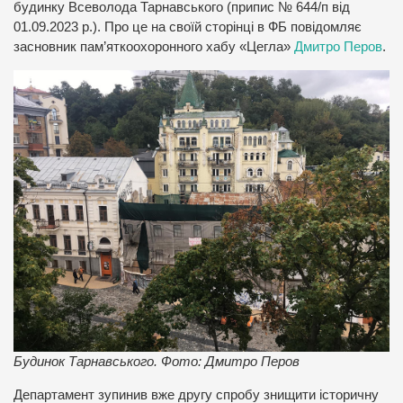
будинку Всеволода Тарнавського (припис № 644/п від
01.09.2023 р.). Про це на своїй сторінці в ФБ повідомляє
засновник пам’яткоохоронного хабу «Цегла»
Дмитро Перов
.
Будинок Тарнавського. Фото: Дмитро Перов
Департамент зупинив вже другу спробу знищити історичну