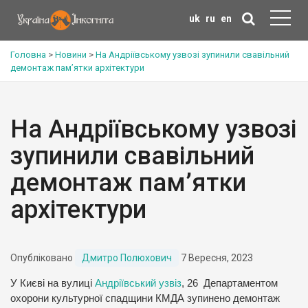
uk
ru
en
Головна
>
Новини
>
На Андріївському узвозі зупинили свавільний
демонтаж пам’ятки архітектури
На Андріївському узвозі
зупинили свавільний
демонтаж пам’ятки
архітектури
Опубліковано
Дмитро Полюхович
7 Вересня, 2023
У Києві на вулиці
Андріївський узвіз
, 26 Департаментом
охорони культурної спадщини КМДА зупинено демонтаж