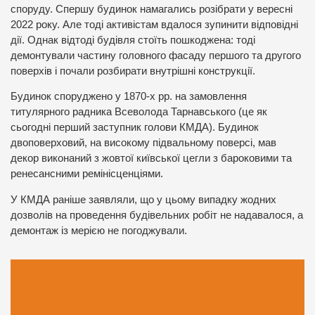
споруду. Спершу будинок намагались розібрати у вересні
2022 року. Але тоді активістам вдалося зупинити відповідні
дії. Однак відтоді будівля стоїть пошкоджена: тоді
демонтували частину головного фасаду першого та другого
поверхів і почали розбирати внутрішні конструкції.
Будинок споруджено у 1870-х рр. на замовлення
титулярного радника Всеволода Тарнавського (це як
сьогодні перший заступник голови КМДА). Будинок
двоповерховий, на високому підвальному поверсі, мав
декор виконаний з жовтої київської цегли з бароковими та
ренесансними ремінісценціями.
У КМДА раніше заявляли, що у цьому випадку жодних
дозволів на проведення будівельних робіт не надавалося, а
демонтаж із мерією не погоджували.