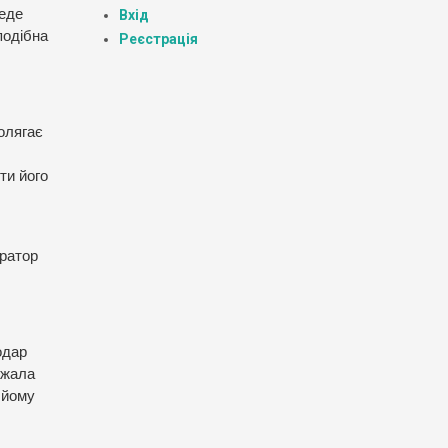
веде
Вхід
подібна
Реєстрація
олягає
ти його
вратор
одар
ежала
м йому