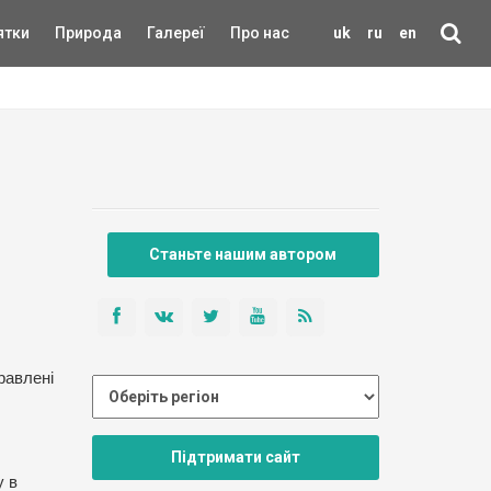
ятки
Природа
Галереї
Про нас
uk
ru
en
Станьте нашим автором
равлені
Підтримати сайт
у в