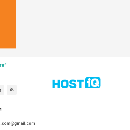
та”
и
ta.com@gmail.com