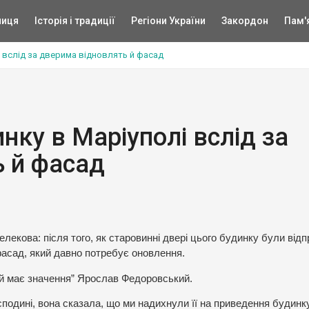
ниця
Історія і традиції
Регіони України
Закордон
Пам'
і вслід за дверима відновлять й фасад
нку в Маріуполі вслід за
 й фасад
екова: після того, як старовинні двері цього будинку були відп
фасад, який давно потребує оновлення.
ей має значення” Ярослав Федоровський.
подині, вона сказала, що ми надихнули її на приведення будинк