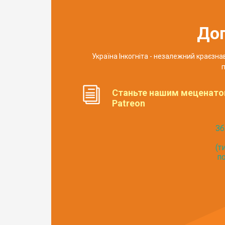
До
Україна Інкогніта - незалежний краєзн
п
Станьте нашим меценато
Patreon
Зб
(т
по