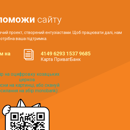
поможи
сайту
авчий проект, створений ентузіастами. Щоб працювати далі, нам
отрібна ваша підтримка.
м на
4149 6293 1537 9685
Карта ПриватБанк
ір на оцифровку козацьких
церков
исни на картинці, або скануй
силання на збір monobank):