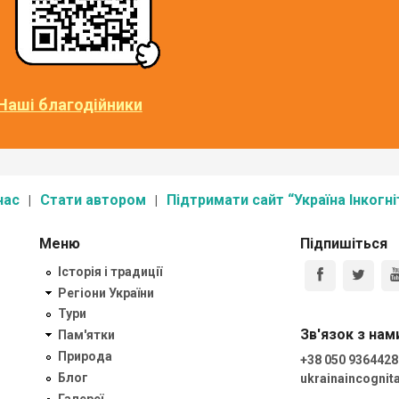
Наші благодійники
нас
Стати автором
Підтримати сайт “Україна Інкогні
Меню
Підпишіться
Історія і традиції
Регіони України
Тури
Зв'язок з нам
Пам'ятки
Природа
+38 050 9364428
Блог
ukrainaincogni
Галереї