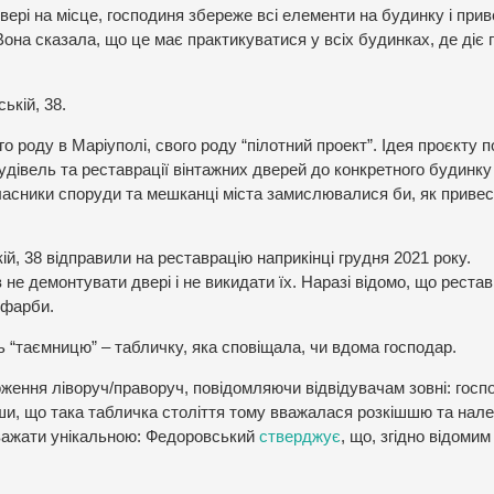
вері на місце, господиня збереже всі елементи на будинку і при
Вона сказала, що це має практикуватися у всіх будинках, де діє 
ькій, 38.
 роду в Маріуполі, свого роду “пілотний проект”. Ідея проєкту п
будівель та реставрації вінтажних дверей до конкретного будинку
власники споруди та мешканці міста замислювалися би, як привес
й, 38 відправили на реставрацію наприкінці грудня 2021 року.
не демонтувати двері і не викидати їх. Наразі відомо, що реста
 фарби.
 “таємницю” – табличку, яка сповіщала, чи вдома господар.
оження ліворуч/праворуч, повідомляючи відвідувачам зовні: госп
вши, що така табличка століття тому вважалася розкішшю та нал
вважати унікальною: Федоровський
стверджує
, що, згідно відоми