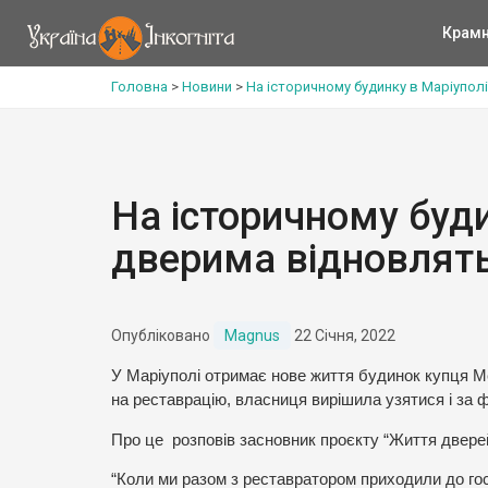
Крам
Головна
>
Новини
>
На історичному будинку в Маріупол
На історичному буди
дверима відновлять
Опубліковано
Magnus
22 Січня, 2022
У Маріуполі отримає нове життя будинок купця Мел
на реставрацію, власниця вирішила узятися і за 
Про це розповів засновник проєкту “Життя двер
“Коли ми разом з реставратором приходили до гос