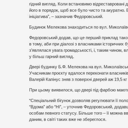
гідний вигляд. Коли встановимо відреставровані д
його в порядок, щоб все було чисто та акуратно. 
ініціатива”, – зазначив Федоровський.
Будинок Мелекова знаходиться по вул. Миколаївс
Федоровський додав, що це перший приклад такого
в тому, аби при діалозі з власниками історичних 
з’являлася увага громадськості, і, таким чином, 
у більш гарний вигляд.
Двері будинку Б.Ф. Мелекова на вул. Миколаївські
Учасникам проєкту вдалося переконати власників 
Валерій Капінус зняв з поверхні дверей аж 19,5 кг
При цьому виявилося, що двері під фарбою мають
“Спеціальний бігунок дозволяв регулювати її пол
“Вдома” або “Ні”, – уточнив Федоровський, дода
особам певного статусу. Більше того – її можна 
даним, в світі таких вже не збереглося.