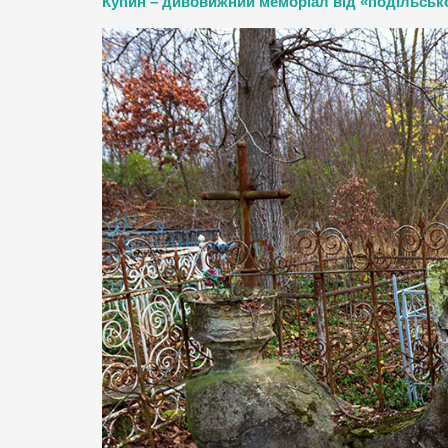
Купин – дивовижний меморіал від «подільськог