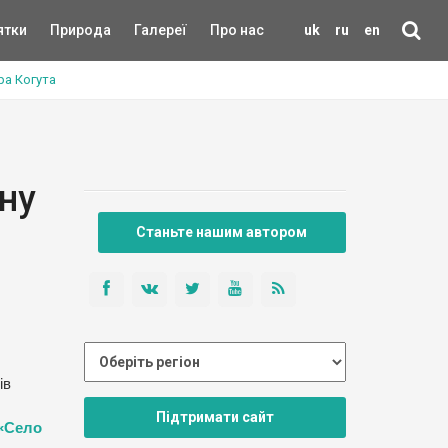
ятки
Природа
Галереї
Про нас
uk
ru
en
ра Когута
ну
Станьте нашим автором
ів
Підтримати сайт
«Село