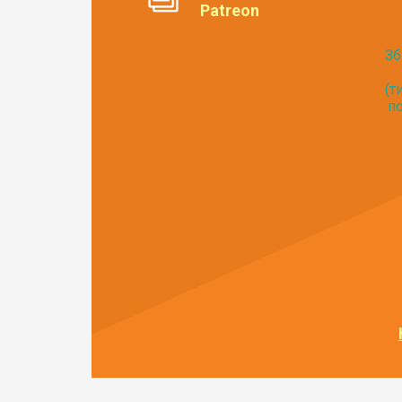
Patreon
Зб
(т
по