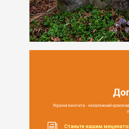
До
Україна Інкогніта - незалежний краєзн
п
Станьте нашим меценато