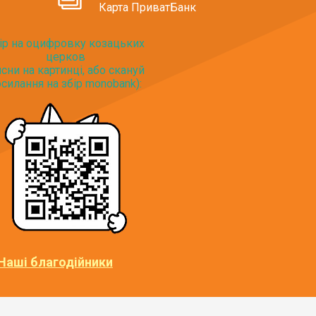
Карта ПриватБанк
ір на оцифровку козацьких
церков
исни на картинці, або скануй
силання на збір monobank):
Наші благодійники