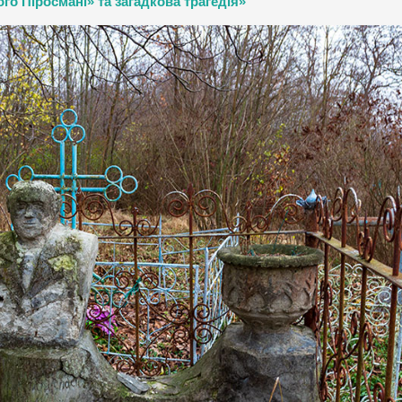
о Піросмані» та загадкова трагедія»