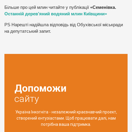
Більше про цей млин читайте у публікації
«Семенівка.
Останній дерев’яний водяний млин Київщини»
PS Нарешті надійшла відповідь від Обухівської міськради
на депутатський запит.
Допоможи
сайту
Україна Інкогніта - незалежний краєзнавчий проект,
створений ентузіастами. Щоб працювати далі, нам
потрібна ваша підтримка.