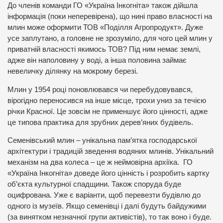
До членів команди ГО «Україна Інкогніта» також дійшла
інформація (поки неперевірена), що нині право власності на
млин може оформити ТОВ «Поділля Агропродукт». Дуже
усе заплутано, а головне не зрозуміло, для чого цей млин у
приватній власності якимось ТОВ? Під ним немає землі,
адже він наполовину у воді, а інша половина займає
невеличку ділянку на мокрому березі.
Млин у 1954 році поновлювався чи перебудовувався,
вірогідно переносився на інше місце, трохи униз за течією
річки Красної. Це зовсім не применшує його цінності, адже
це типова практика для зрубних дерев’яних будівель.
Семенівський млин – унікальна пам’ятка господарської
архітектури і традицій зведення водяних млинів. Унікальний
механізм на два колеса – це ж неймовірна архіїка. ГО
«Україна Інкогніта» доведе його цінність і розробить картку
об’єкта культурної спадщини. Також споруда буде
оцифрована. Уже є варіанти, щоб перевезти будівлю до
одного із музеїв. Якщо семенівці і далі будуть байдужими
(за винятком незначної групи активістів), то так воно і буде.