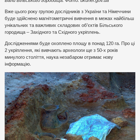
Вали Більського городища. Фото: ukurier.gov.ua
Вже цього року групою дослідників з України та Німеччини
буде здійснено магнітометричні вивчення в межах найбільш
унікальних та важливих складових об’єктів Більського
городища – Західного та Східного укріплень.
Дослідженнями буде охоплено площу в понад 120 га. Про ці
2 укріплення, які вивчають археологи ще з 50-х років
минулого століття, наука незабаром отримає нову
інформацію.