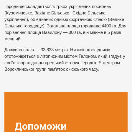
Городище складається з трьох укріплених поселень
(Куземинське, Західне Більське і Східне Більське
укріплення), об’єднаних однією фортечною стіною (Велике
Більське городище). Загальна площа городища 4400 га. Для
порівняння площа Вавилону — 900 га, він майже в 5 разів
менший.
Довжина валів — 33 833 метрів. Низкою дослідників
ототожнюється з літописним містом Гелоном, який згадує у
своїх творах давньогрецький історик Геродот. Є центром
Ворсклинської групи пам’яток скіфського часу.
Допоможи