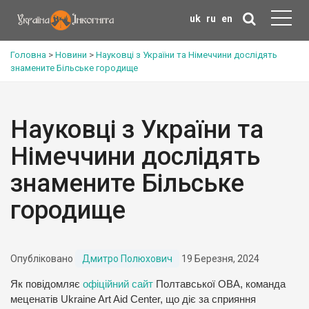
uk
ru
en
Головна
>
Новини
>
Науковці з України та Німеччини дослідять
знамените Більське городище
Науковці з України та
Німеччини дослідять
знамените Більське
городище
Опубліковано
Дмитро Полюхович
19 Березня, 2024
Як повідомляє
офіційний сайт
Полтавської ОВА, команда
меценатів Ukraine Art Aid Center, що діє за сприяння