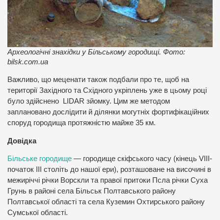
Археологічні знахідки у Більському городищі. Фото:
bilsk.com.ua
Важливо, що меценати також подбали про те, щоб на
території Західного та Східного укріплень уже в цьому році
було здійснено LIDAR зйомку. Цим же методом
заплановано дослідити й ділянки могутніх фортифікаційних
споруд городища протяжністю майже 35 км.
Довідка
Більське городище
— городище скіфського часу (кінець VIII-
початок III століть до нашої ери), розташоване на височині в
межиріччі річки Ворскли та правої притоки Псла річки Суха
Грунь в районі села Більськ Полтавського району
Полтавської області та села Куземин Охтирського району
Сумської області.