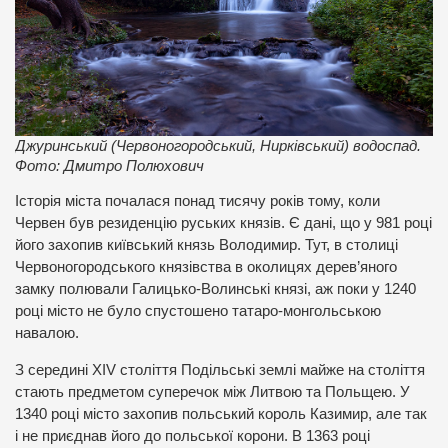
Джуринський (Червоногородський, Нирківський) водоспад.
Фото: Дмитро Полюхович
Історія міста почалася понад тисячу років тому, коли
Червен був резиденцію руських князів. Є дані, що у 981 році
його захопив київський князь Володимир. Тут, в столиці
Червоногородського князівства в околицях дерев’яного
замку полювали Галицько-Волинські князі, аж поки у 1240
році місто не було спустошено татаро-монгольською
навалою.
З середині XIV століття Подільські землі майже на століття
стають предметом суперечок між Литвою та Польщею. У
1340 році місто захопив польський король Казимир, але так
і не приєднав його до польської корони. В 1363 році