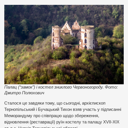
Палац (“замок”) і костел зниклого Червоногороду. Фото:
Дмитро Полюхович
Сталося це завдяки тому, що сьогодні, архієпископ
Тернопільський і Бучацький Тихон взяв участь у підписанні
Меморандуму про співпрацю щодо збереження,
відновлення (реставрації) руїн костелу та палацу ХVІІ-ХІХ