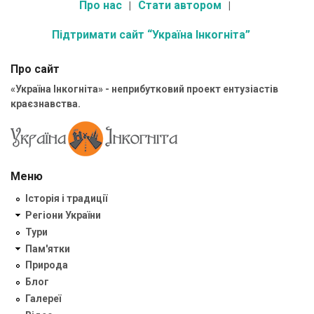
Про нас
Стати автором
Підтримати сайт “Україна Інкогніта”
Про сайт
«Україна Інкогніта» - неприбутковий проект ентузіастів
краєзнавства.
Меню
Історія і традиції
Регіони України
Тури
Пам'ятки
Природа
Блог
Галереї