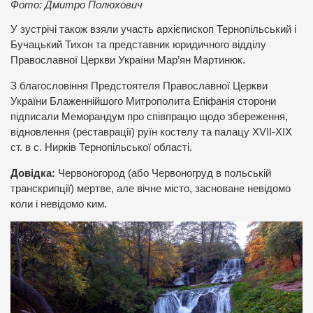
Фото: Дмитро Полюхович
У зустрічі також взяли участь архієпископ Тернопільський і
Бучацький Тихон та представник юридичного відділу
Православної Церкви України Мар’ян Мартинюк.
З благословіння Предстоятеля Православної Церкви
України Блаженнійшого Митрополита Епіфанія сторони
підписали Меморандум про співпрацю щодо збереження,
відновлення (реставрації) руїн костелу та палацу ХVІІ-ХІХ
ст. в с. Нирків Тернопільської області.
Довідка:
Червоногород (або Червоногруд в польській
транскрипції) мертве, але вічне місто, засноване невідомо
коли і невідомо ким.