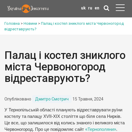
uk
ru
en
Головна
>
Новини
>
Палац і костел зниклого міста Червоногород
відреставрують?
Палац і костел зниклого
міста Червоногород
відреставрують?
Опубліковано
Дмитро Смотрич
15 Травня, 2024
У Тернопільській області планують відреставрувати руїни
костелу та палацу ХVІІ-ХІХ століття що біля села Нирків.
Це все, що залишилося від колись знаного і великого міста
Червоногород. Про це повідомляє сайт
«Тернополяни»
.