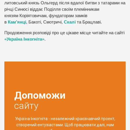
литовський князь Ольгерд після вдалої битви з татарами на
річці Синюсі віддає Поділля своїм племінникам
князям Коріятовичам, фундаторам замків
в
Кам’янці
, Бакоті, Смотричі,
Скалі
та Брацлаві.
Продовження розповіді про це цікаве місце читайте на сайті
«Україна Інкогніта»
.
Допоможи
сайту
Україна Інкогніта - незалежний краєзнавчий проект,
створений ентузіастами. Щоб працювати далі, нам