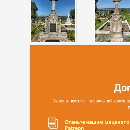
До
Україна Інкогніта - незалежний краєзн
п
Станьте нашим меценато
Patreon