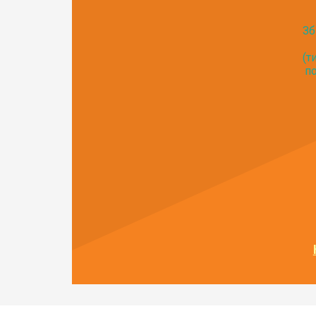
Зб
(т
по