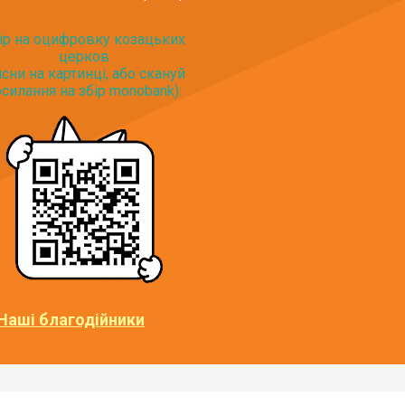
ір на оцифровку козацьких
церков
исни на картинці, або скануй
силання на збір monobank):
Наші благодійники