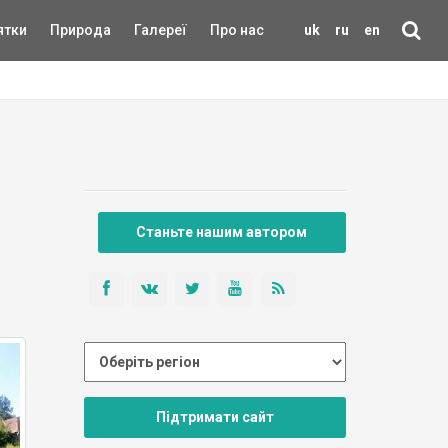
ятки
Природа
Галереї
Про нас
uk
ru
en
Станьте нашим автором
Підтримати сайт