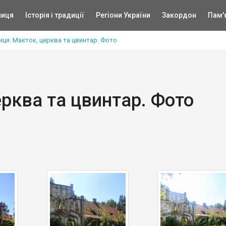
ниця
Історія і традиції
Регіони України
Закордон
Пам'
иця. Маєток, церква та цвинтар. Фото
ерква та цвинтар. Фото