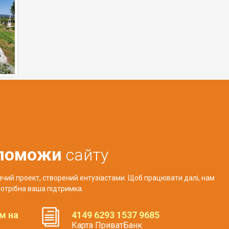
поможи
сайту
авчий проект, створений ентузіастами. Щоб працювати далі, нам
отрібна ваша підтримка.
м на
4149 6293 1537 9685
Карта ПриватБанк