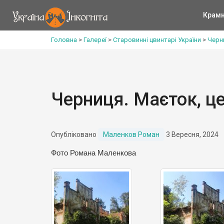
Крам
Головна
>
Галереї
>
Старовинні цвинтарі України
>
Черн
Черниця. Маєток, ц
Опубліковано
Маленков Роман
3 Вересня, 2024
Фото Романа Маленкова