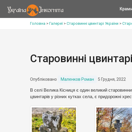
Крам
Головна
>
Галереї
>
Старовинні цвинтарі України
>
Старо
Старовинні цвинтарі
Опубліковано
Маленков Роман
5 Грудня, 2022
В селі Велика Кісниця є один великий старовинний
цвинтарів у різних кутках села, є придорожні хре