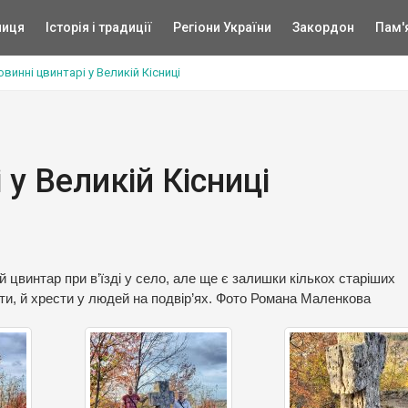
ниця
Історія і традиції
Регіони України
Закордон
Пам'
винні цвинтарі у Великій Кісниці
 у Великій Кісниці
 цвинтар при в’їзді у село, але ще є залишки кількох старіших
сти, й хрести у людей на подвір’ях. Фото Романа Маленкова