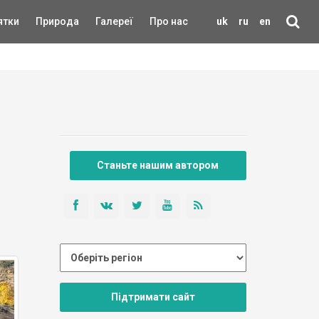
ятки
Природа
Галереї
Про нас
uk
ru
en
Станьте нашим автором
Підтримати сайт