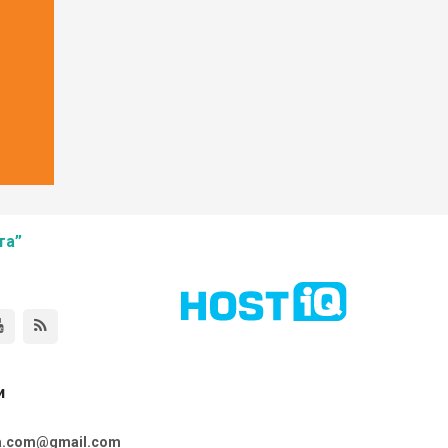
та”
и
ta.com@gmail.com