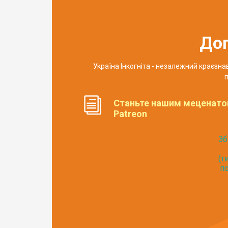
До
Україна Інкогніта - незалежний краєзн
п
Станьте нашим меценато
Patreon
Зб
(т
по