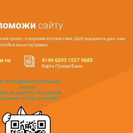
поможи
сайту
авчий проект, створений ентузіастами. Щоб працювати далі, нам
отрібна ваша підтримка.
м на
4149 6293 1537 9685
Карта ПриватБанк
ір на оцифровку козацьких
церков
исни на картинці, або скануй
силання на збір monobank):