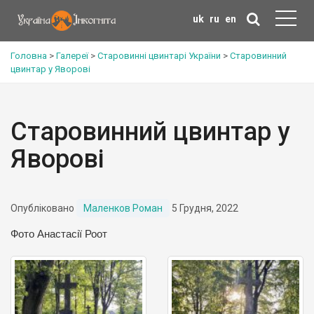
uk
ru
en
Головна
>
Галереї
>
Старовинні цвинтарі України
>
Старовинний
цвинтар у Яворові
Старовинний цвинтар у
Яворові
Опубліковано
Маленков Роман
5 Грудня, 2022
Фото Анастасії Роот