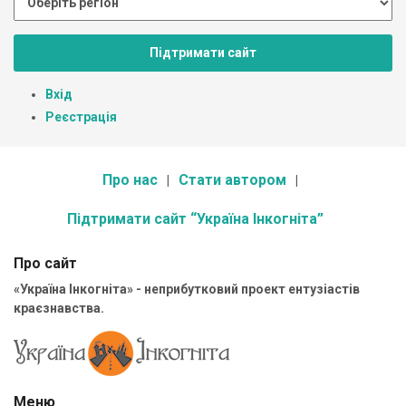
Підтримати сайт
Вхід
Реєстрація
Про нас
Стати автором
Підтримати сайт “Україна Інкогніта”
Про сайт
«Україна Інкогніта» - неприбутковий проект ентузіастів
краєзнавства.
Меню