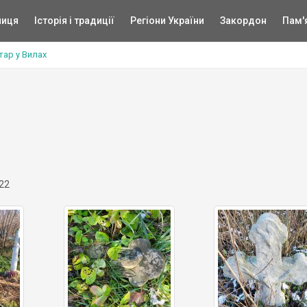
ниця
Історія і традиції
Регіони України
Закордон
Пам'
тар у Вилах
22