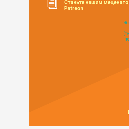
Станьте нашим меценато
Patreon
Зб
(т
по