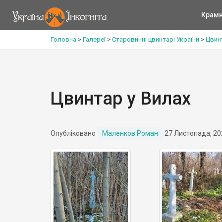
Крам
Головна
>
Галереї
>
Старовинні цвинтарі України
>
Цвин
Цвинтар у Вилах
Опубліковано
Маленков Роман
27 Листопада, 20