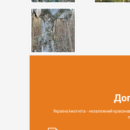
До
Україна Інкогніта - незалежний краєзн
п