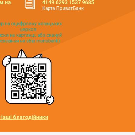
м на
4149 6293 1537 9685
Карта ПриватБанк
ір на оцифровку козацьких
церков
исни на картинці, або скануй
силання на збір monobank):
Наші благодійники