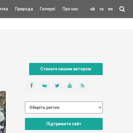
ятки
Природа
Галереї
Про нас
uk
ru
en
Станьте нашим автором
Підтримати сайт