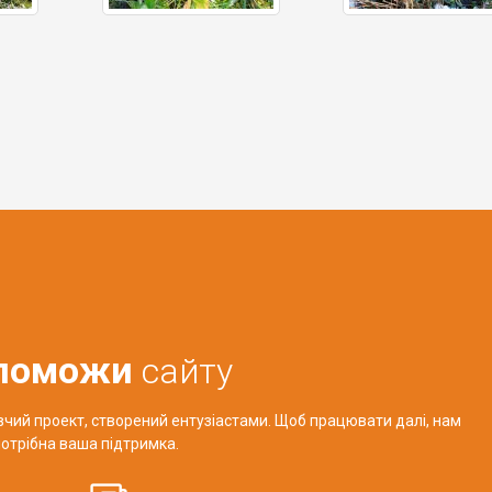
поможи
сайту
авчий проект, створений ентузіастами. Щоб працювати далі, нам
отрібна ваша підтримка.