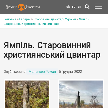
uk
ru
en
Головна
>
Галереї
>
Старовинні цвинтарі України
>
Ямпіль.
Старовинний християнський цвинтар
Ямпіль. Старовинний
християнський цвинтар
Опубліковано
Маленков Роман
5 Грудня, 2022