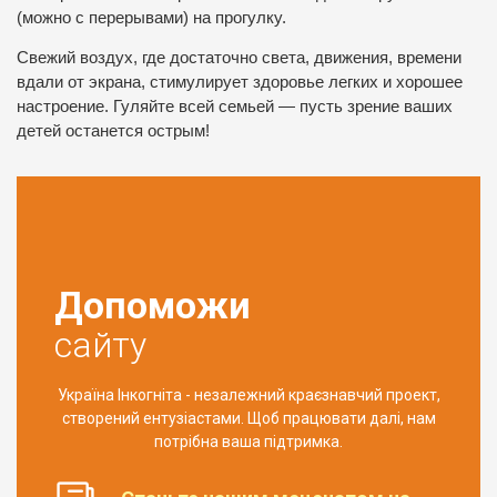
(можно с перерывами) на прогулку.
Свежий воздух, где достаточно света, движения, времени
вдали от экрана, стимулирует здоровье легких и хорошее
настроение. Гуляйте всей семьей — пусть зрение ваших
детей останется острым!
Допоможи
сайту
Україна Інкогніта - незалежний краєзнавчий проект,
створений ентузіастами. Щоб працювати далі, нам
потрібна ваша підтримка.