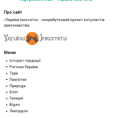
Про сайт
«Україна Інкогніта» - неприбутковий проект ентузіастів
краєзнавства.
Меню
Історія і традиції
Регіони України
Тури
Пам'ятки
Природа
Блог
Галереї
Відео
Закордон