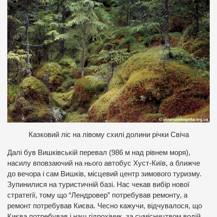
К
азковий ліс на лівому схилі долини річки Свіча
Далі був Вишківській перевал (986 м над рівнем моря),
насилу вповзаючий на нього автобус Хуст-Київ, а ближче
до вечора і сам Вишків, місцевий центр зимового туризму.
Зупинилися на туристичній базі. Нас чекав вибір нової
стратегії, тому що “Лендровер” потребував ремонту, а
ремонт потребував Києва. Чесно кажучи, відчувалося, що
Києва потребував і наш гідрохімик, за сумісництвом водій