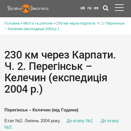
uk
ru
en
Головна
>
Міста та регіони
>
230 км через Карпати. Ч. 2. Перегінськ
– Келечин (експедиція 2004 р.)
230 км через Карпати.
Ч. 2. Перегінськ –
Келечин (експедиція
2004 р.)
Перегінськ – Келечин (від Години)
Етап №2. Липень 2004 року.
До етапу №1
До етапу
№3