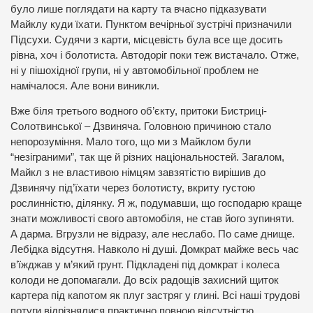
було лише поглядати на карту та вчасно підказувати
Майклу куди їхати. Пунктом вечірньої зустрічі призначили
Підсухи. Судячи з карти, місцевість була все ще досить
рівна, хоч і болотиста. Автодоріг поки теж вистачало. Отже,
ні у пішохідної групи, ні у автомобільної проблем не
намічалося. Але вони виникли.
Вже біля третього водного об’єкту, притоки Бистриці-
Солотвинської – Дзвиняча. Головною причиною стало
непорозуміння. Мало того, що ми з Майклом були
“незіграними”, так ще й різних національностей. Загалом,
Майкл з не властивою німцям завзятістю вирішив до
Дзвинячу під’їхати через болотисту, вкриту густою
рослинністю, ділянку. Я ж, подумавши, що господарю краще
знати можливості свого автомобіля, не став його зупиняти.
А дарма. Вгрузли не відразу, але неслабо. По саме днище.
Лебідка відсутня. Навколо ні душі. Домкрат майже весь час
в’їжджав у м’який грунт. Підкладені під домкрат і колеса
колоди не допомагали. До всіх радощів захисний щиток
картера під капотом як плуг застряг у глині. Всі наші трудові
потуги відрізнялися практично повною відсутністю