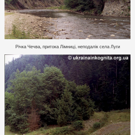
Р
ічка Чечва, притока Лімниці, неподалік села Луги