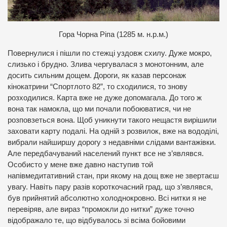
Г
ора Чорна Ріпа (1285 м. н.р.м.)
Повернулися і пішли по стежці уздовж схилу. Дуже мокро,
слизько і брудно. Злива чергувалася з монотонним, але
досить сильним дощем. Дороги, як казав персонаж
кінокатрини “Спортлото 82”, то сходилися, то знову
розходилися. Карта вже не дуже допомагала. До того ж
вона так намокла, що ми почали побоюватися, чи не
розповзеться вона. Щоб уникнути такого нещастя вирішили
заховати карту подалі. На одній з розвилок, вже на вододілі,
вибрали найширшу дорогу з недавніми слідами вантажівки.
Але передбачуваний населений пункт все не з’являвся.
Особисто у мене вже давно наступив той
напівмедитативний стан, при якому на дощ вже не звертаєш
увагу. Навіть пару разів короткочасний град, що з’являвся,
був прийнятий абсолютно холоднокровно. Всі нитки я не
перевіряв, але вираз “промокли до нитки” дуже точно
відображало те, що відбувалось зі всіма бойовими