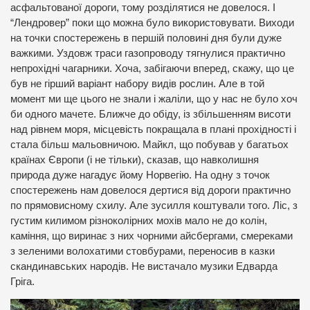
асфальтованої дороги, тому розділятися не довелося. І
“Лендровер” поки що можна було використовувати. Виходи
на точки спостережень в першій половині дня були дуже
важкими. Уздовж траси газопроводу тягнулися практично
непрохідні чагарники. Хоча, забігаючи вперед, скажу, що це
був не гірший варіант набору видів рослин. Але в той
момент ми ще цього не знали і жаліли, що у нас не було хоч
би одного мачете. Ближче до обіду, із збільшенням висоти
над рівнем моря, місцевість покращала в плані прохідності і
стала більш мальовничою. Майкл, що побував у багатьох
країнах Європи (і не тільки), сказав, що навколишня
природа дуже нагадує йому Норвегію. На одну з точок
спостережень нам довелося дертися від дороги практично
по прямовисному схилу. Але зусилля коштували того. Ліс, з
густим килимом різноколірних мохів мало не до колін,
каміння, що виринає з них чорними айсбергами, смереками
з зеленими волохатими стовбурами, переносив в казки
скандинавських народів. Не вистачало музики Едварда
Гріга.