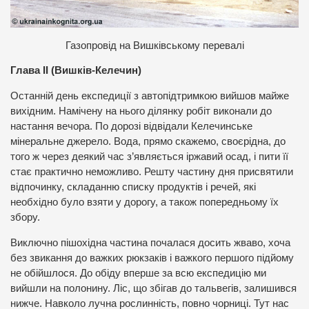
Г
азопровід на Вишківському перевалі
Глава ІІ (Вишків-Келечин)
Останній день експедиції з автопідтримкою вийшов майже
вихідним. Намічену на нього ділянку робіт виконали до
настання вечора. По дорозі відвідали Келечинське
мінеральне джерело. Вода, прямо скажемо, своєрідна, до
того ж через деякий час з’являється іржавий осад, і пити її
стає практично неможливо. Решту частину дня присвятили
відпочинку, складанню списку продуктів і речей, які
необхідно було взяти у дорогу, а також попередньому їх
збору.
Виключно пішохідна частина почалася досить жваво, хоча
без звикання до важких рюкзаків і важкого першого підйому
не обійшлося. До обіду вперше за всю експедицію ми
вийшли на полонину. Ліс, що збігав до тальвегів, залишився
нижче. Навколо лучна рослинність, повно чорниці. Тут нас