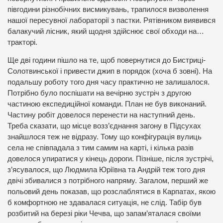
півгодини різнобічних висмикувань, трапилося визволення
нашої пересувної лабораторії з пастки. Рятівником виявився
балакучий лісник, який щодня здійснює свої обходи на…
тракторі.
Ще дві години пішло на те, щоб повернутися до Бистриці-
Солотвинської і привести джип в порядок (хоча б зовні). На
подальшу роботу того дня часу практично не залишалося.
Потрібно було поспішати на вечірню зустріч з другою
частиною експедиційної команди. План не був виконаний.
Частину робіт довелося перенести на наступний день.
Треба сказати, що місце возз’єднання загону в Підсухах
знайшлося теж не відразу. Тому що конфігурація вулиць
села не співпадала з тим самим на карті, і кілька разів
довелося упиратися у кінець дороги. Пізніше, після зустрічі,
з’ясувалося, що Людмила Юріївна та Андрій теж того дня
двічі збивалися з потрібного напряму. Загалом, перший же
польовий день показав, що розслаблятися в Карпатах, якою
б комфортною не здавалася ситуація, не слід. Табір був
розбитий на березі ріки Чечва, що запам’яталася своїми