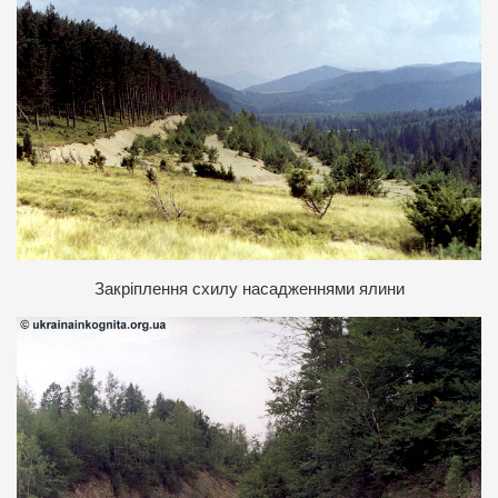
З
акріплення схилу насадженнями ялини