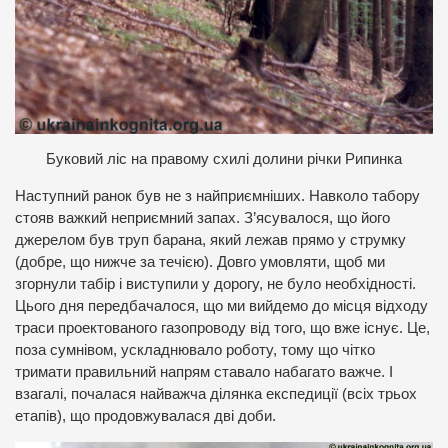
Б
уковий ліс на правому схилі долини річки Рипинка
Наступний ранок був не з найприємніших. Навколо табору
стояв важкий неприємний запах. З’ясувалося, що його
джерелом був труп барана, який лежав прямо у струмку
(добре, що нижче за течією). Довго умовляти, щоб ми
згорнули табір і виступили у дорогу, не було необхідності.
Цього дня передбачалося, що ми вийдемо до місця відходу
траси проектованого газопроводу від того, що вже існує. Це,
поза сумнівом, ускладнювало роботу, тому що чітко
тримати правильний напрям ставало набагато важче. І
взагалі, почалася найважча ділянка експедиції (всіх трьох
етапів), що продовжувалася дві доби.