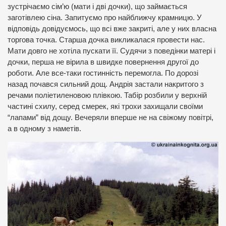
зустрічаємо сім’ю (мати і дві дочки), що займається
заготівлею сіна. Запитуємо про найближчу крамницю. У
відповідь довідуємось, що всі вже закриті, але у них власна
торгова точка. Старша дочка викликалася провести нас.
Мати довго не хотіла пускати її. Судячи з поведінки матері і
дочки, перша не вірила в швидке повернення другої до
роботи. Але все-таки гостинність перемогла. По дорозі
назад почався сильний дощ. Андрія застали накритого з
речами поліетиленовою плівкою. Табір розбили у верхній
частині схилу, серед смерек, які трохи захищали своїми
“лапами” від дощу. Вечеряли вперше не на свіжому повітрі,
а в одному з наметів.