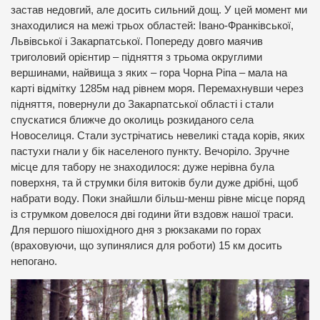
застав недовгий, але досить сильний дощ. У цей момент ми
знаходилися на межі трьох областей: Івано-Франківської,
Львівської і Закарпатської. Попереду довго маячив
триголовий орієнтир – підняття з трьома округлими
вершинами, найвища з яких – гора Чорна Ріпа – мала на
карті відмітку 1285м над рівнем моря. Перемахнувши через
підняття, повернули до Закарпатської області і стали
спускатися ближче до околиць розкиданого села
Новоселиця. Стали зустрічатись невеликі стада корів, яких
пастухи гнали у бік населеного пункту. Вечоріло. Зручне
місце для табору не знаходилося: дуже нерівна була
поверхня, та й струмки біля витоків були дуже дрібні, щоб
набрати воду. Поки знайшли більш-менш рівне місце поряд
із струмком довелося дві години йти вздовж нашої траси.
Для першого пішохідного дня з рюкзаками по горах
(враховуючи, що зупинялися для роботи) 15 км досить
непогано.