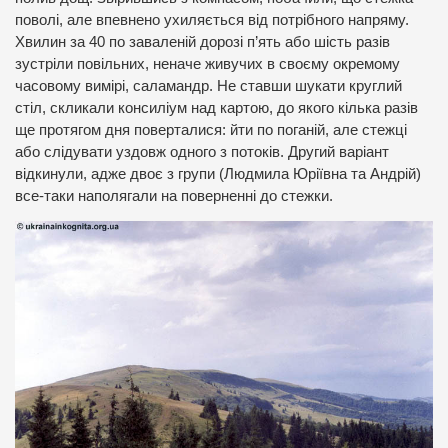
поволі, але впевнено ухиляється від потрібного напряму.
Хвилин за 40 по заваленій дорозі п’ять або шість разів
зустріли повільних, неначе живучих в своєму окремому
часовому вимірі, саламандр. Не ставши шукати круглий
стіл, скликали консиліум над картою, до якого кілька разів
ще протягом дня поверталися: йти по поганій, але стежці
або слідувати уздовж одного з потоків. Другий варіант
відкинули, адже двоє з групи (Людмила Юріївна та Андрій)
все-таки наполягали на поверненні до стежки.