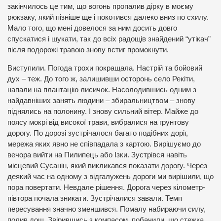
закінчилось це тим, що вогонь пропалив дірку в моєму
рюкзаку, який пізніше ще і покотився далеко вниз по схилу.
Мало того, що мені довелося за ним досить довго
спускатися і шукати, так до всіх радощів знайдений “утікач”
після подорожі травою знову встиг промокнути.
Виступили. Погода трохи покращала. Настрій та бойовий
дух – теж. До того ж, залишивши осторонь село Рекіти,
напали на плантацію лисичок. Насолодившись одним з
найдавніших занять людини – збиральництвом – знову
піднялись на полонину. І знову сильний вітер. Майже до
поясу мокрі від високої трави, вибралися на грунтову
дорогу. По дорозі зустрічалося багато подібних доріг,
мережа яких явно не співпадала з картою. Вирішуємо до
вечора вийти на Пилипець або Ізки. Зустрівся навіть
місцевий Сусанін, який викликався показати дорогу. Через
деякий час на одному з відгалужень дороги ми вирішили, що
пора повертати. Невдале рішення. Дорога через кілометр-
півтора почала зникати. Зустрічалися завали. Темп
пересування значно зменшився. Помалу набираючи силу,
полив дощ. Звірившись з компасом, побачили, що стежка