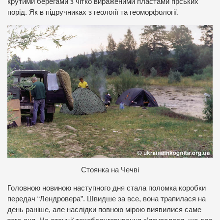
крутими берегами з чітко вираженими пластами гірських
порід. Як в підручниках з геології та геоморфології.
С
тоянка на Чечві
Головною новиною наступного дня стала поломка коробки
передач “Лендровера”. Швидше за все, вона трапилася на
день раніше, але наслідки повною мірою виявилися саме