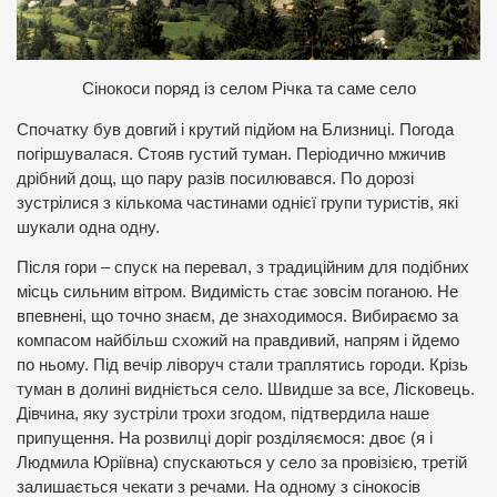
С
інокоси поряд із селом Річка та саме село
Спочатку був довгий і крутий підйом на Близниці. Погода
погіршувалася. Стояв густий туман. Періодично мжичив
дрібний дощ, що пару разів посилювався. По дорозі
зустрілися з кількома частинами однієї групи туристів, які
шукали одна одну.
Після гори – спуск на перевал, з традиційним для подібних
місць сильним вітром. Видимість стає зовсім поганою. Не
впевнені, що точно знаєм, де знаходимося. Вибираємо за
компасом найбільш схожий на правдивий, напрям і йдемо
по ньому. Під вечір ліворуч стали траплятись городи. Крізь
туман в долині видніється село. Швидше за все, Лісковець.
Дівчина, яку зустріли трохи згодом, підтвердила наше
припущення. На розвилці доріг розділяємося: двоє (я і
Людмила Юріївна) спускаються у село за провізією, третій
залишається чекати з речами. На одному з сінокосів