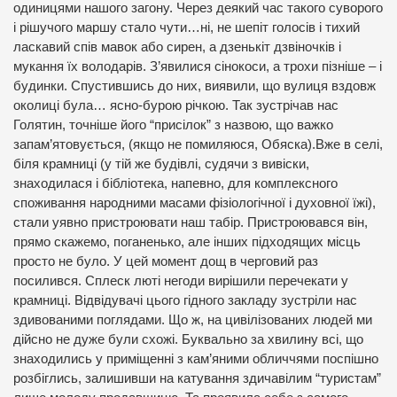
одиницями нашого загону. Через деякий час такого суворого
і рішучого маршу стало чути…ні, не шепіт голосів і тихий
ласкавий спів мавок або сирен, а дзенькіт дзвіночків і
мукання їх володарів. З’явилися сінокоси, а трохи пізніше – і
будинки. Спустившись до них, виявили, що вулиця вздовж
околиці була… ясно-бурою річкою. Так зустрічав нас
Голятин, точніше його “присілок” з назвою, що важко
запам’ятовується, (якщо не помиляюся, Обяска).Вже в селі,
біля крамниці (у тій же будівлі, судячи з вивіски,
знаходилася і бібліотека, напевно, для комплексного
споживання народними масами фізіологічної і духовної їжі),
стали уявно пристроювати наш табір. Пристроювався він,
прямо скажемо, поганенько, але інших підходящих місць
просто не було. У цей момент дощ в черговий раз
посилився. Сплеск люті негоди вирішили перечекати у
крамниці. Відвідувачі цього гідного закладу зустріли нас
здивованими поглядами. Що ж, на цивілізованих людей ми
дійсно не дуже були схожі. Буквально за хвилину всі, що
знаходились у приміщенні з кам’яними обличчями поспішно
розбіглись, залишивши на катування здичавілим “туристам”