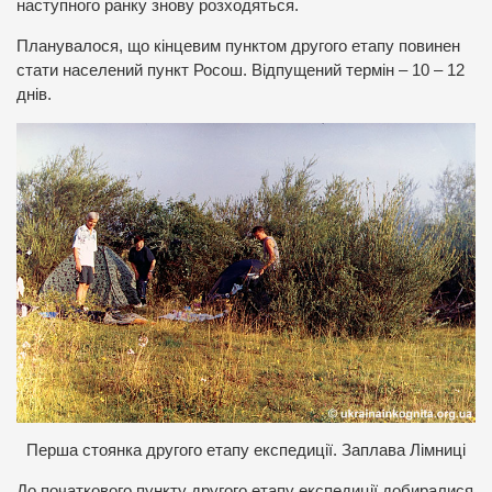
наступного ранку знову розходяться.
Планувалося, що кінцевим пунктом другого етапу повинен
стати населений пункт Росош. Відпущений термін – 10 – 12
днів.
П
ерша стоянка другого етапу експедиції. Заплава Лімниці
До початкового пункту другого етапу експедиції добиралися