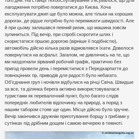
того дня. На станції техобслуговування з’ясувалося, що для
лагодження потрібно повертатися до Києва. Хоча
експлуатувати джип ще було можна, але тільки на хороших
дорогах, де рідше потрібно було перемикати швидкості. Але
й при цьому залишався певний ризик, що машина зовсім
зупиниться. Під вечір, при спробі скоротити шлях і
скористатися гіршою дорогою (вірніше її подібністю),
автомобіль дійсно кілька разів відмовлявся їхати. Довелося
повернутися на асфальт. Загалом, не дивлячись на те, що
ми наздогнали зірваний робочий графік, практично без
пригод провели день і перемістилися з Передкарпаття до
повноцінних гір, приводів для радості було небагато.
Об’єднання груп і ночівля відбулися на річці Свіча. Швидше
за все, та ділянка берега активно використовувалася
туристами як перевалочний пункт, було багато слідів
попередніх любителів відпочинку на природі, а поряд з
нашим табором стояв ще один. Місце дійсно було зручне.
Вечір закінчився дружнім приготування борщу з грибами у
сутінках під дрібним дощем і самою вечерею в темноті.