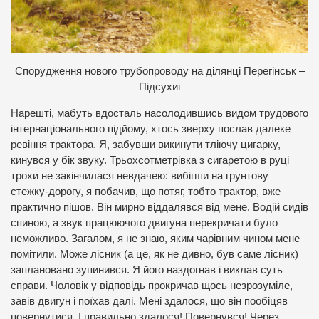
С
порудження нового трубопроводу на ділянці Перегінськ –
Підсухиі
Нарешті, мабуть вдосталь насолодившись видом трудового
інтернаціонального підйому, хтось зверху послав далеке
ревіння трактора. Я, забувши викинути тліючу цигарку,
кинувся у бік звуку. Трьохсотметрівка з сигаретою в руці
трохи не закінчилася невдачею: вибігши на грунтову
стежку-дорогу, я побачив, що потяг, тобто трактор, вже
практично пішов. Він мирно віддалявся від мене. Водій сидів
спиною, а звук працюючого двигуна перекричати було
неможливо. Загалом, я не знаю, яким чарівним чином мене
помітили. Може лісник (а це, як не дивно, був саме лісник)
заплановано зупинився. Я його наздогнав і виклав суть
справи. Чоловік у відповідь прокричав щось незрозуміле,
завів двигун і поїхав далі. Мені здалося, що він пообіцяв
повернутися. І правильно здалося! Повернувся! Через