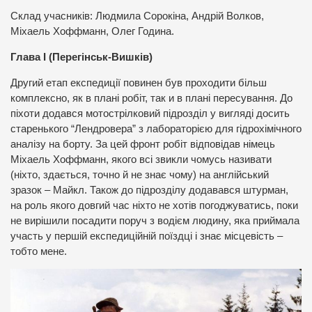
Склад учасників: Людмила Сорокіна, Андрій Волков,
Міхаель Хоффманн, Олег Година.
Глава І (Перегінськ-Вишків)
Другий етап експедиції повинен був проходити більш
комплексно, як в плані робіт, так и в плані пересування. До
піхоти додався мотострілковий підрозділ у вигляді досить
старенького “Лендровера” з лабораторією для гідрохімічного
аналізу на борту. За цей фронт робіт відповідав німець
Міхаель Хоффманн, якого всі звикли чомусь називати
(ніхто, здається, точно й не знає чому) на англійський
зразок – Майкл. Також до підрозділу додавався штурман,
на роль якого довгий час ніхто не хотів погоджуватись, поки
не вирішили посадити поруч з водієм людину, яка приймала
участь у першій експедиційній поїздці і знає місцевість –
тобто мене.