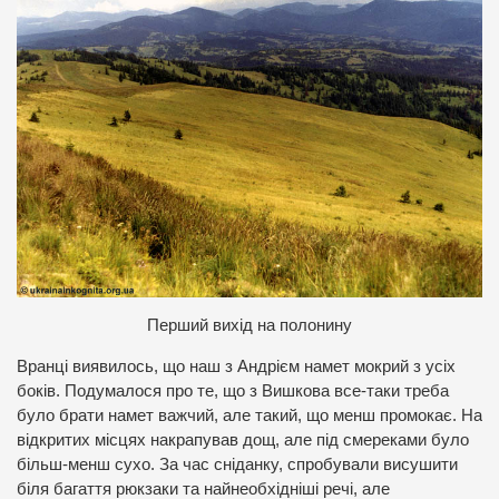
П
ерший вихід на полонину
Вранці виявилось, що наш з Андрієм намет мокрий з усіх
боків. Подумалося про те, що з Вишкова все-таки треба
було брати намет важчий, але такий, що менш промокає. На
відкритих місцях накрапував дощ, але під смереками було
більш-менш сухо. За час сніданку, спробували висушити
біля багаття рюкзаки та найнеобхідніші речі, але