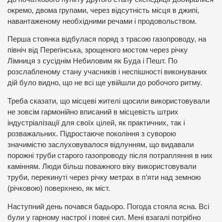
окремо, двома групами, через відсутність місця в джипі,
навантаженому необхідними речами і продовольством.
Перша стоянка відбулася поряд з трасою газопроводу, на
північ від Перегінська, зрощеного мостом через річку
Лімниця з сусіднім Небиловим як Буда і Пешт. По
розслабленому стану учасників і неспішності виконуваних
дій було видно, що не всі ще увійшли до робочого ритму.
Треба сказати, що місцеві жителі щосили використовували
не зовсім гармонійно вписаний в місцевість штрих
індустріалізації для своїх цілей, як практичних, так і
розважальних. Підростаюче покоління з суворою
значимістю заслуховувалося відлунням, що видавали
порожні труби старого газопроводу після потрапляння в них
камінням. Люди більш поважного віку використовували
труби, перекинуті через річку метрах в п’яти над земною
(річковою) поверхнею, як міст.
Наступний день почався бадьоро. Погода стояла ясна. Всі
були у гарному настрої і повні сил. Мені взагалі потрібно