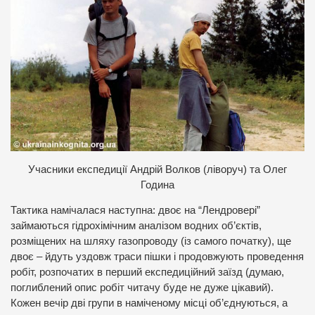
У
часники експедиції Андрій Волков (ліворуч) та Олег
Година
Тактика намічалася наступна: двоє на “Лендровері”
займаються гідрохімічним аналізом водних об’єктів,
розміщених на шляху газопроводу (із самого початку), ще
двоє – йдуть уздовж траси пішки і продовжують проведення
робіт, розпочатих в перший експедиційний заїзд (думаю,
поглиблений опис робіт читачу буде не дуже цікавий).
Кожен вечір дві групи в наміченому місці об’єднуються, а