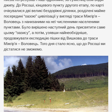
джипу. До Росоші, кінцевого пункту другого етапу, по карті
очікувалися дві великі бездоріжні ділянки, розділені майже
посередині “оазою” цивілізації у вигляді траси Міжгір’я –
Воловець з нанизаними на неї численними населеними
пунктами. Було вирішено наступний день присвятити саме
цьому “оазису”, а потім, узявши найнеобхідніше,
продовжувати експедицію пішки від Вишкова до траси
Міжгір’я – Воловець. Того дня стало ясно, що до Росоші ми
дістатися не зможемо.