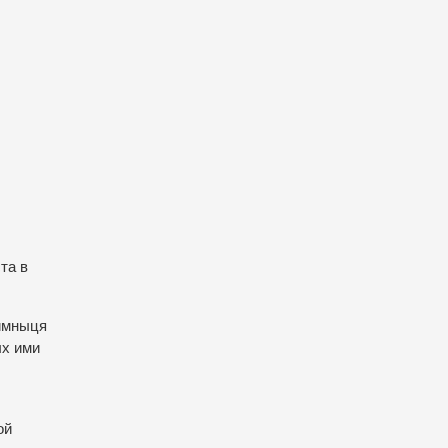
та в
Лимныця
ых ими
ой