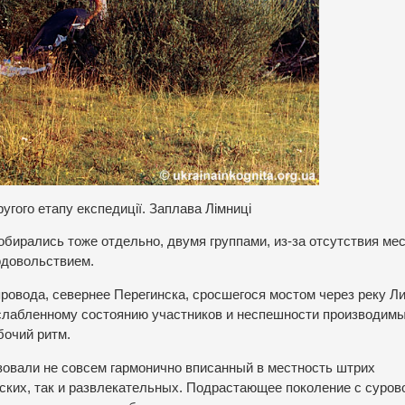
угого етапу експедиції. Заплава Лімниці
обирались тоже отдельно, двумя группами, из-за отсутствия мес
одовольствием.
провода, севернее Перегинска, сросшегося мостом через реку 
слабленному состоянию участников и неспешности производим
бочий ритм.
зовали не совсем гармонично вписанный в местность штрих
еских, так и развлекательных. Подрастающее поколение с суров