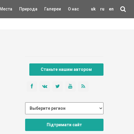
Места
Природа
Галереи
О нас
uk
ru
en
Станьте нашим автором
Підтримати сайт