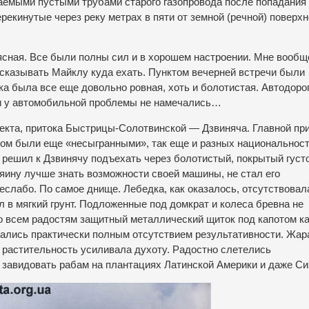
емыми пустыми трубами старого газопровода после попадания 
екинутые через реку метрах в пяти от земной (речной) поверхн
ясная. Все были полны сил и в хорошем настроении. Мне вообщ
сказывать Майклу куда ехать. Пунктом вечерней встречи были
ка была все еще довольно ровная, хоть и болотистая. Автодорог
 ни у автомобильной проблемы не намечались…
бъекта, притока Быстрицы-Солотвинской — Дзвиняча. Главной пр
лом были еще «несыгранными», так еще и разных национальност
решил к Дзвинячу подъехать через болотистый, покрытый густ
зяину лучше знать возможности своей машины, не стал его
 неслабо. По самое днище. Лебедка, как оказалось, отсутствовал
л в мягкий грунт. Подложенные под домкрат и колеса бревна не
 Ко всем радостям защитный металлический щиток под капотом ка
ичались практически полным отсутствием результативности. Жар
я растительность усиливала духоту. Радостно слетелись
 завидовать рабам на плантациях Латинской Америки и даже Си