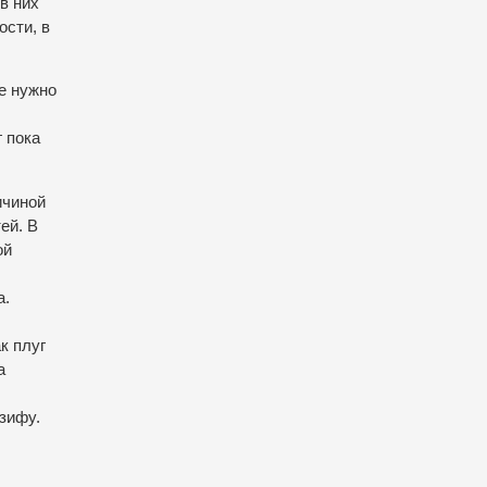
в них
ости, в
е нужно
 пока
ичиной
ей. В
ой
а.
к плуг
а
зифу.