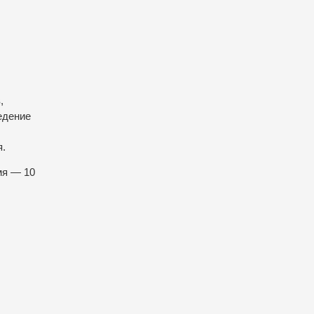
,
едение
я.
мя — 10