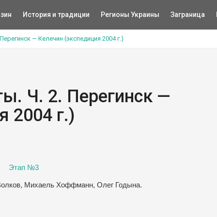
зин
История и традиции
Регионы Украины
Заграница
 Перегинск — Келечин (экспедиция 2004 г.)
ы. Ч. 2. Перегинск —
 2004 г.)
Этап №3
Волков, Михаель Хоффманн, Олег Годына.