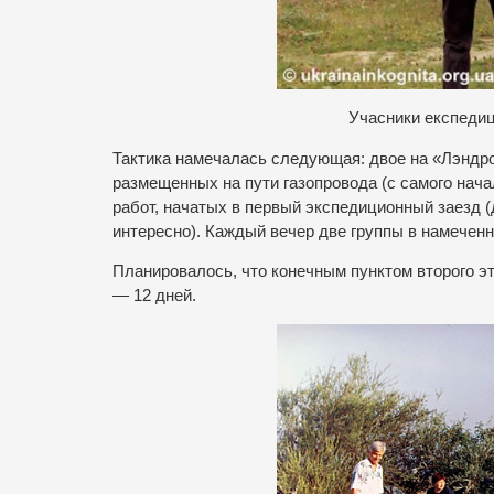
У
часники експедиц
Тактика намечалась следующая: двое на «Лэндр
размещенных на пути газопровода (с самого нач
работ, начатых в первый экспедиционный заезд 
интересно). Каждый вечер две группы в намечен
Планировалось, что конечным пунктом второго э
— 12 дней.