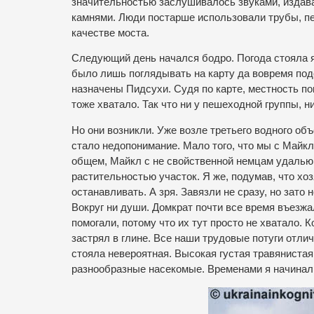
значительностью заслушивалось звуками, издава
камнями. Люди постарше использовали трубы, пер
качестве моста.
Следующий день начался бодро. Погода стояла 
было лишь поглядывать на карту да вовремя под
назначены Пидсухи. Судя по карте, местность по
тоже хватало. Так что ни у пешеходной группы,
Но они возникли. Уже возле третьего водного о
стало недопонимание. Мало того, что мы с Майк
общем, Майкл с не свойственной немцам удалью 
растительностью участок. Я же, подумав, что хо
останавливать. А зря. Завязли не сразу, но зато
Вокруг ни души. Домкрат почти все время въезжа
помогали, потому что их тут просто не хватало.
застрял в глине. Все наши трудовые потуги отл
стояла невероятная. Высокая густая травяниста
разнообразные насекомые. Временами я начинал