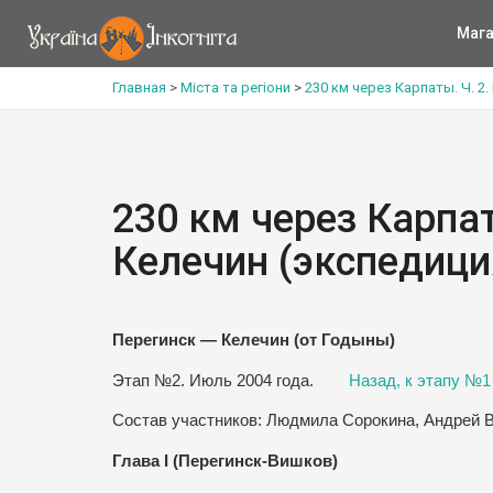
Мага
Главная
>
Міста та регіони
>
230 км через Карпаты. Ч. 2.
230 км через Карпат
Келечин (экспедиция
Перегинск — Келечин (от Годыны)
Этап №2. Июль 2004 года.
Назад, к этапу №1
Состав участников: Людмила Сорокина, Андрей 
Глава І (Перегинск-Вишков)