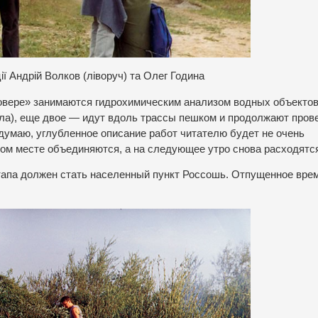
ії Андрій Волков (ліворуч) та Олег Година
овере» занимаются гидрохимическим анализом водных объектов
ала), еще двое — идут вдоль трассы пешком и продолжают пров
(думаю, углубленное описание работ читателю будет не очень
ном месте объединяются, а на следующее утро снова расходятс
тапа должен стать населенный пункт Россошь. Отпущенное вре