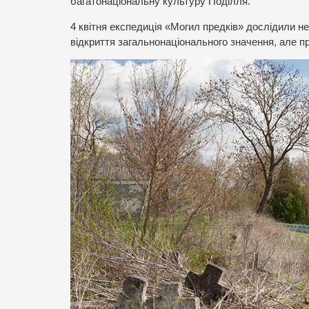
багатонаціональну культуру Поділля.
4 квітня експедиція «Могил предків» дослідили не
відкриття загальнонаціонального значення, але про