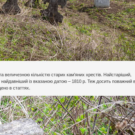
а величезною кількістю старих кам’яних хрестів. Найстаріший,
от найдавніший із вказаною датою – 1810 р. Теж досить поважний в
ено в статтях.