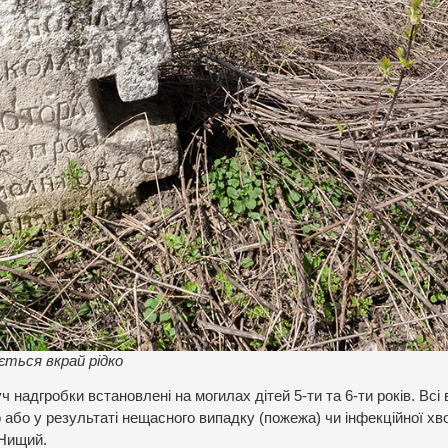
ється вкрай рідко
надгробки встановлені на могилах дітей 5-ти та 6-ти років. Всі 
о або у результаті нещасного випадку (пожежа) чи інфекційної хв
 Нищий.