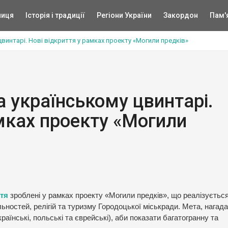
ниця
Історія і традиції
Регіони України
Закордон
Пам'
цвинтарі. Нові відкриття у рамках проекту «Могили предків»
а українському цвинтарі.
амках проекту «Могили
ття
зроблені у рамках проекту «Могили предків», що реалізуєтьс
льностей, релігій та туризму Городоцької міськради. Мета, нагад
раїнські, польські та єврейські), аби показати багатогранну та