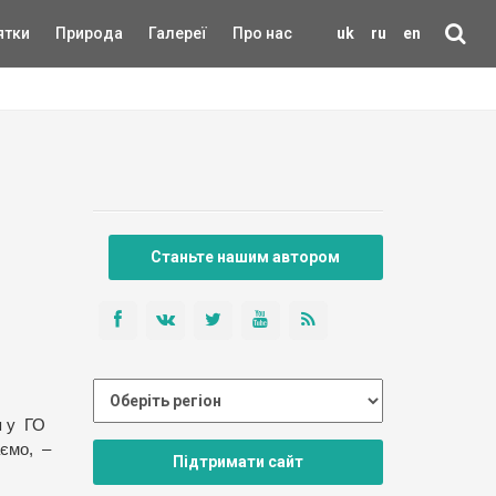
ятки
Природа
Галереї
Про нас
uk
ru
en
Станьте нашим автором
я у ГО
аємо, –
Підтримати сайт