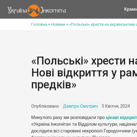
Крам
Головна
>
Новини
>
«Польські» хрести на українському 
«Польські» хрести н
Нові відкриття у р
предків»
Опубліковано
Дмитро Смотрич
5 Квітня, 2024
Минулого разу ми розповідали про
цікаві відкри
«Україна Інкогніта» та Відділом культури, націона
дослідити всі старовині некрополі Городоччини (ук