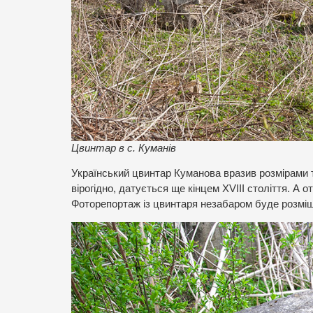
Цвинтар в с. Куманів
Український цвинтар Куманова вразив розмірами т
вірогідно, датується ще кінцем ХVIII століття. А 
Фоторепортаж із цвинтаря незабаром буде розміщ