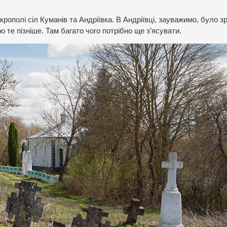
крополі сіл Куманів та Андріївка. В Андріївці, зауважимо, було 
 те пізніше. Там багато чого потрібно ще з’ясувати.