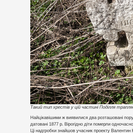
Такий тип хрестів у цій частині Поділля трапля
Найцікавішими ж виявилися два розташовані поруч 
датовані 1877 р. Вірогідно діти померли одночасн
Ці надгробки знайшов учасник проекту Валентин