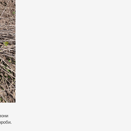
вони
ороби.