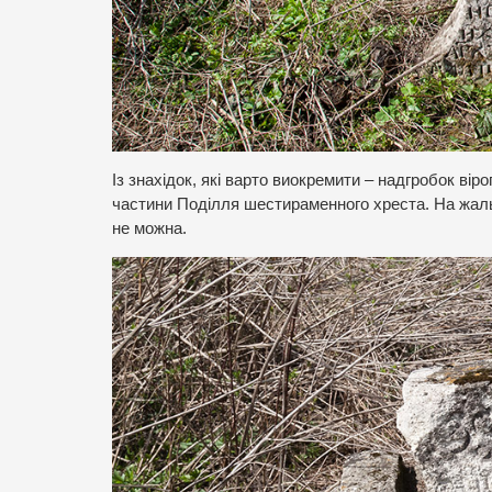
Із знахідок, які варто виокремити – надгробок віро
частини Поділля шестираменного хреста. На жаль
не можна.