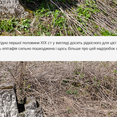
гідно першої половини ХІХ ст у вигляді досить рідкісного для цієї
 епітафія сильно пошкоджена і щось більше про цей надгробок 