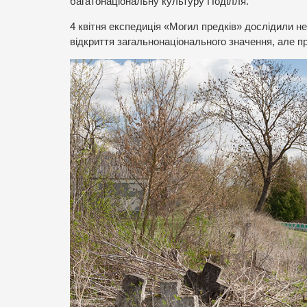
багатонаціональну культуру Поділля.
4 квітня експедиція «Могил предків» дослідили не
відкриття загальнонаціонального значення, але про