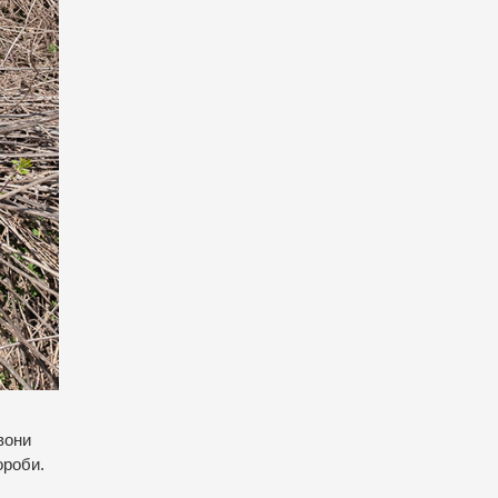
вони
ороби.