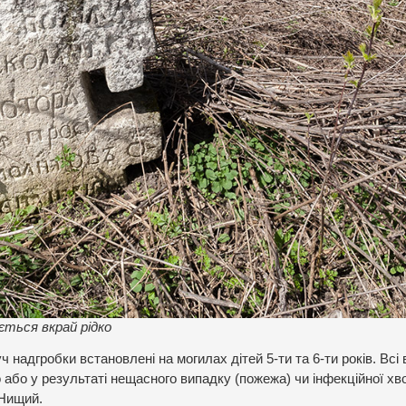
ється вкрай рідко
надгробки встановлені на могилах дітей 5-ти та 6-ти років. Всі 
о або у результаті нещасного випадку (пожежа) чи інфекційної хв
 Нищий.