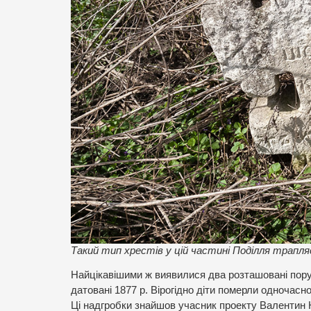
Такий тип хрестів у цій частині Поділля трапля
Найцікавішими ж виявилися два розташовані поруч 
датовані 1877 р. Вірогідно діти померли одночасн
Ці надгробки знайшов учасник проекту Валентин