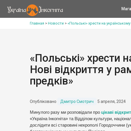
Мага
Главная
>
Новости
>
«Польські» хрести на українському
«Польські» хрести н
Нові відкриття у р
предків»
Опубліковано
Дмитро Смотрич
5 апреля, 2024
Минулого разу ми розповідали про
цікаві відкри
«Україна Інкогніта» та Відділом культури, націона
дослідити всі старовині некрополі Городоччини (ук