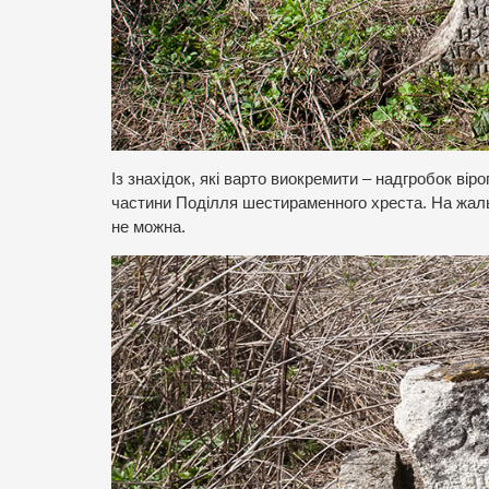
Із знахідок, які варто виокремити – надгробок віро
частини Поділля шестираменного хреста. На жаль
не можна.