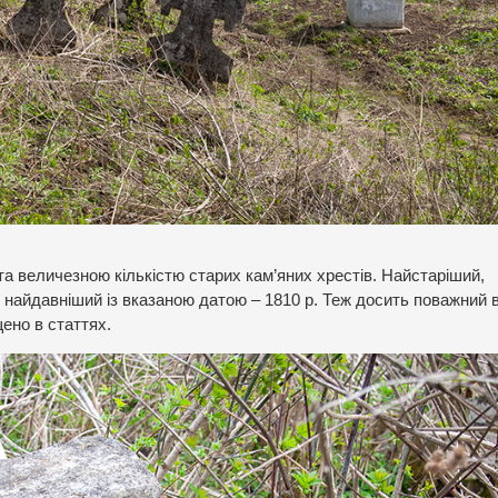
а величезною кількістю старих кам’яних хрестів. Найстаріший,
от найдавніший із вказаною датою – 1810 р. Теж досить поважний в
ено в статтях.