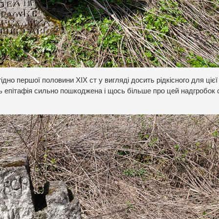
гідно першої половини ХІХ ст у вигляді досить рідкісного для цієї
 епітафія сильно пошкоджена і щось більше про цей надгробок 