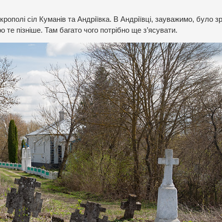
крополі сіл Куманів та Андріївка. В Андріївці, зауважимо, було 
 те пізніше. Там багато чого потрібно ще з’ясувати.