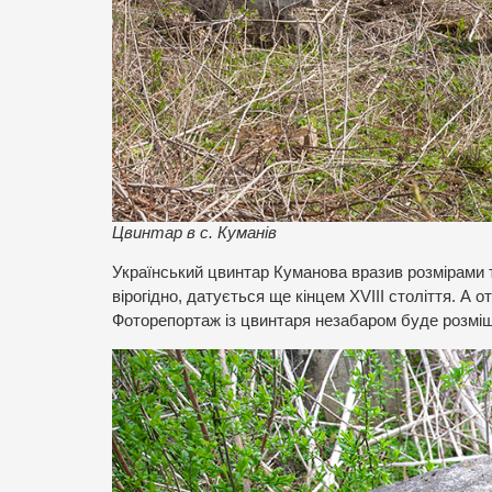
Цвинтар в с. Куманів
Український цвинтар Куманова вразив розмірами т
вірогідно, датується ще кінцем ХVIII століття. А 
Фоторепортаж із цвинтаря незабаром буде розміщ