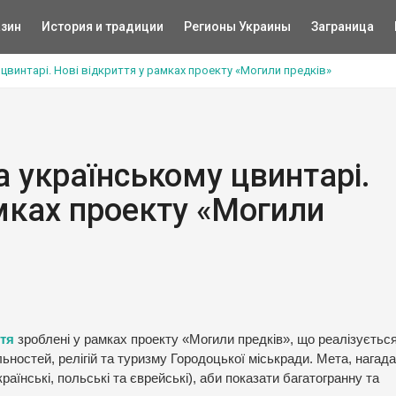
зин
История и традиции
Регионы Украины
Заграница
 цвинтарі. Нові відкриття у рамках проекту «Могили предків»
а українському цвинтарі.
амках проекту «Могили
ття
зроблені у рамках проекту «Могили предків», що реалізуєтьс
льностей, релігій та туризму Городоцької міськради. Мета, нагад
раїнські, польські та єврейські), аби показати багатогранну та