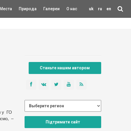
Места
Природа
Галереи
О нас
uk
ru
en
Станьте нашим автором
я у ГО
аємо, –
Підтримати сайт