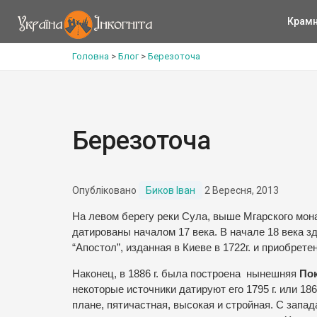
Крам
Головна
>
Блог
>
Березоточа
Березоточа
Опубліковано
Биков Іван
2 Вересня, 2013
На левом берегу реки Сула, выше Мгарского мо
датированы началом 17 века. В начале 18 века з
“Апостол”, изданная в Киеве в 1722г. и приобрете
Наконец, в 1886 г. была построена
нынешняя
Пок
некоторые источники датируют его 1795 г. или 186
плане, пятичастная, высокая и стройная. С запа