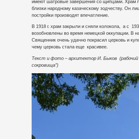
имеют шатровые завершения со щипцами. Храм п
близки народному казаческому зодчеству. Он ли
постройки производят впечатление.
В 1918 г. храм закрыли и сняли колокола,
а с
193
возобновлены во время немецкой оккупации. В на
Священник очень удачно покрасил церковь и купо
чему церковь стала еще красивее.
Т
екст и фото – архитектор И. Быков (рабочий
сокровища”)