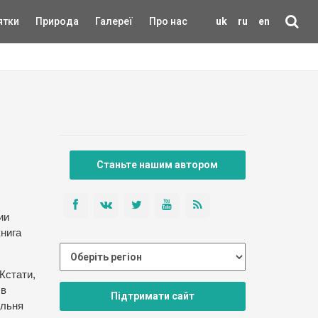
ятки
Природа
Галереї
Про нас
uk
ru
en
Станьте нашим автором
ии
книга
Кстати,
 в
Підтримати сайт
ольня