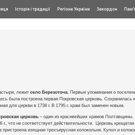
ниця
Історія і традиції
Регіони України
Закордон
Пам'
настыря, лежит
село Березоточа
. Первые упоминания о поселен
десь была построена первая Покровская церковь. Сохранилась 
нная для церкви в 1738 г. В 1795 г. храм был заменен новым.
ровская церковь
– один из красивейших храмов Полтавщины. 
6 г., что не соответствует действительности.
Церковь крещатая
да пристроена изящная трехъярусная колокольня. Купол и колок