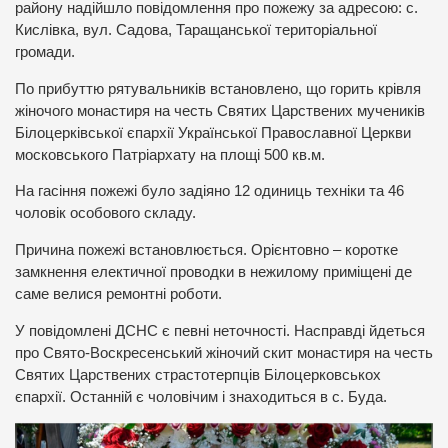
району надійшло повідомлення про пожежу за адресою: с.
Кислівка, вул. Садова, Таращанської територіальної
громади.
По прибуттю рятувальників встановлено, що горить крівля
жіночого монастиря на честь Святих Царствених мучеників
Білоцерківської єпархії Української Православної Церкви
московського Патріархату на площі 500 кв.м.
На гасіння пожежі було задіяно 12 одиниць техніки та 46
чоловік особового складу.
Причина пожежі встановлюється. Орієнтовно – коротке
замкнення електичної проводки в нежилому приміщені де
саме велися ремонтні роботи.
У повідомлені ДСНС є певні неточності. Насправді йдеться
про Свято-Воскресенський жіночий скит монастиря на честь
Святих Царствених страстотерпців Білоцерковськох
єпархії. Останній є чоловічим і знаходиться в с. Буда.