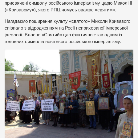
присвячені символу російського імперіалізму царю Миколі II
(«Кривавому»), якого РПЦ чомусь вважає «святим».
Нагадаємо поширення культу «святого» Миколи Кривавого
співпало з відродженням на Росії неприхованої імперської
ідеології. Власне «Святий» цар фактично став одним із
головних символів новітнього російського імперіалізму.