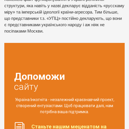
структури, яка навіть у назві декларує відданість «русскаму
міру» та імперській ідеології країни-агресора. Тим більше,
що представники т.з. «УПЦ» постійно декларують, що вони
є представниками українського народу і аж ніяк не
посіпаками Москви.
Допоможи
сайту
Україна Інкогніта - незалежний краєзнавчий проект,
створений ентузіастами. Щоб працювати далі, нам
потрібна ваша підтримка.
Станьте нашим меценатом на