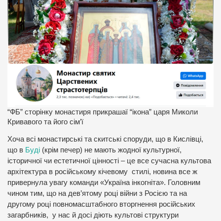
“ФБ” сторінку монастиря прикрашаї “ікона” царя Миколи
Кривавого та його сім’ї
Хоча всі монастирські та скитські споруди, що в Кислівці,
що в
Буді
(крім печер) не мають жодної культурної,
історичної чи естетичної цінності – це все сучасна культова
архітектура в російському кічевому стилі, новина все ж
привернула увагу команди «Україна інкогніта». Головним
чином тим, що на дев’ятому році війни з Росією та на
другому році повномасштабного вторгнення російських
загарбників, у нас й досі діють культові структури