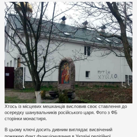
Хтось із місцевих мешканців висловив своє ставлення до
осередку шанувальників російського царя. Фото з ФБ
сторінки монастиря.
В цьому ключі досить дивним виглядає висвічений
пожежею факт функціонування в Україні релігійної