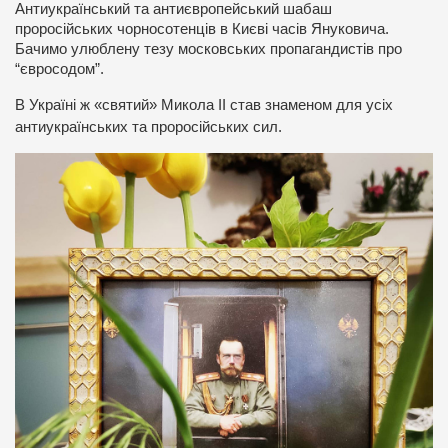
Антиукраїнський та антиєвропейський шабаш
проросійських чорносотенців в Києві часів Януковича.
Бачимо улюблену тезу московських пропагандистів про
“євросодом”.
В Україні ж «святий» Микола ІІ став знаменом для усіх
антиукраїнських та проросійських сил.