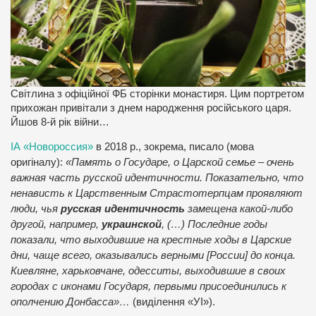
Світлина з офіційної ФБ сторінки монастиря. Цим портретом
прихожан привітали з днем народження російського царя.
Йшов 8-й рік війни…
ІА «Новороссия»
в 2018 р., зокрема, писало (мова
оригіналу):
«Память о Государе, о Царской семье – очень
важная часть русской идентичности. Показательно, что
ненависть к Царственным Страстотерпцам проявляют
люди, чья
русская идентичность
замещена какой-либо
другой, например,
украинской
, (…) Последние годы
показали, что выходившие на крестные ходы в Царские
дни, чаще всего, оказывались верными [России] до конца.
Киевляне, харьковчане, одесситы, выходившие в своих
городах с иконами Государя, первыми присоединились к
ополчению Донбасса»…
(виділення «УІ»).