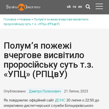
uk
ru
en
Головна
>
Новини
>
Полум’я пожежі вчергове висвітило
проросійську суть т.з. «УПЦ» (РПЦвУ)
Полум’я пожежі
вчергове висвітило
проросійську суть т.з.
«УПЦ» (РПЦвУ)
Опубліковано
Дмитро Полюхович
21 Липня, 2023
Як повідомляє офіційний сайт
ДСНС
20 липня о 22:50 до
оперативно-диспетчерської служби Білоцерківського