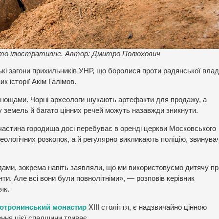
 Фото ілюстративне. Автор: Дмитро Полюхович
ські загони прихильників УНР, що боролися проти радянської вла
к історії Акім Галімов.
днощами. Чорні археологи шукають артефакти для продажу, а
 земель й багато цінних речей можуть назавжди зникнути.
астина городища досі перебуває в оренді церкви Московського
еологічних розкопок, а й регулярно викликають поліцію, звинув
одами, зокрема навіть заявляли, що ми використовуємо дитячу п
ти. Але всі вони були повнолітніми», — розповів керівник
як.
отронинський монастир
XIII століття, є надзвичайно цінною
ння цієї спадщини триває.