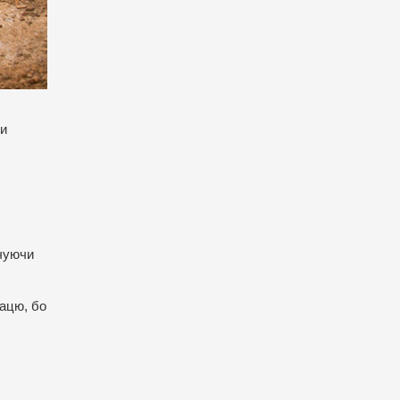
ди
ачуючи
рацю, бо