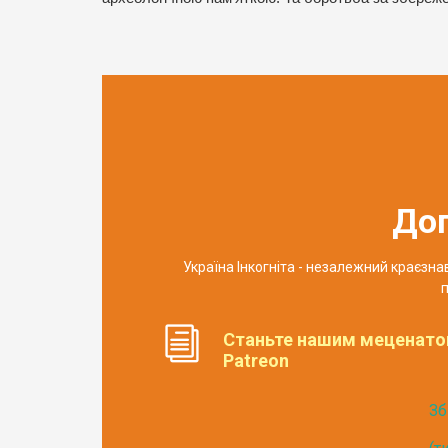
До
Україна Інкогніта - незалежний краєзн
п
Станьте нашим меценато
Patreon
Зб