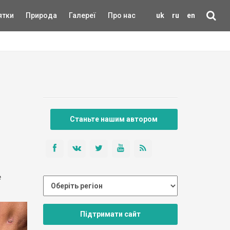
ятки
Природа
Галереї
Про нас
uk
ru
en
Станьте нашим автором
е
Підтримати сайт