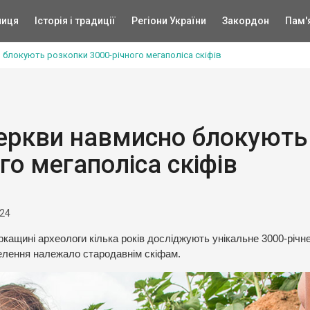
ниця
Історія і традиції
Регіони України
Закордон
Пам'
блокують розкопки 3000-річного мегаполіса скіфів
церкви навмисно блокують
го мегаполіса скіфів
024
ркащині археологи кілька років досліджують унікальне 3000-річн
селення належало стародавнім скіфам.