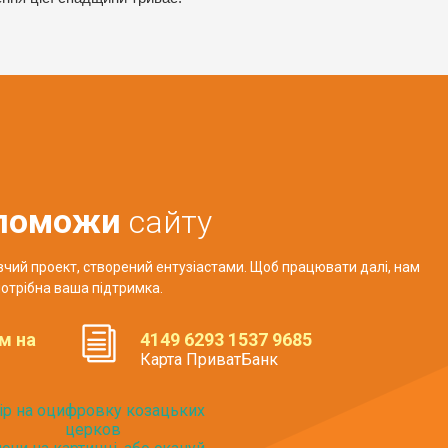
поможи
сайту
авчий проект, створений ентузіастами. Щоб працювати далі, нам
отрібна ваша підтримка.
м на
4149 6293 1537 9685
Карта ПриватБанк
ір на оцифровку козацьких
церков