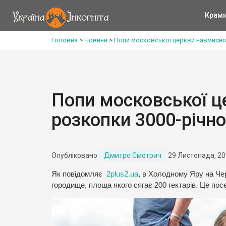
Крам
Головна
>
Новини
>
Попи московської церкви навмисно 
Попи московської 
розкопки 3000-річно
Опубліковано
Дмитро Смотрич
29 Листопада, 2
Як повідомляє
2plus2.ua
, в Холодному Яру на Че
городище, площа якого сягає 200 гектарів. Це по