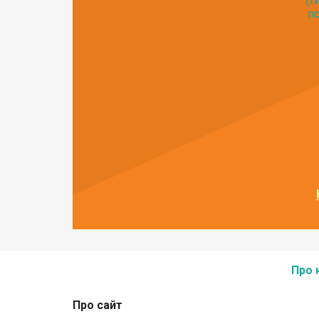
(т
по
Про 
Про сайт