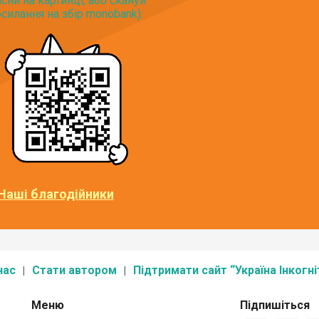
исни на картинці, або скануй
силання на збір monobank):
Наші благодійники
нас
Стати автором
Підтримати сайт “Україна Інкогні
Меню
Підпишіться