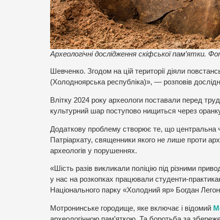
Археологічні дослідження скіфської пам’ятки.
Шевченко. Згодом на цій території діяли повстан
(Холодноярська республіка)», — розповів дослідни
Влітку 2024 року археологи поставали перед тру
культурний шар поступово нищиться через оранку
Додаткову проблему створює те, що центральна ч
Патріархату, священники якого не лише проти арх
археологів у порушеннях.
«Шість разів викликали поліцію під різними прив
у нас на розкопках працювали студенти-практикан
Національного парку «Холодний яр» Богдан Легон
Мотронинське городище, яке включає і відомий
М
археологічною пам’яткою. Та боротьба за збереже