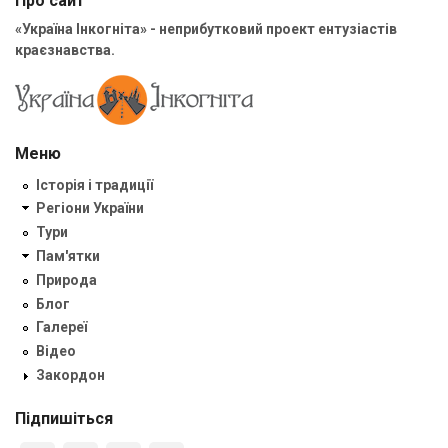
Про сайт
«Україна Інкогніта» - неприбутковий проект ентузіастів
краєзнавства.
Меню
Історія і традиції
Регіони України
Тури
Пам'ятки
Природа
Блог
Галереї
Відео
Закордон
Підпишіться