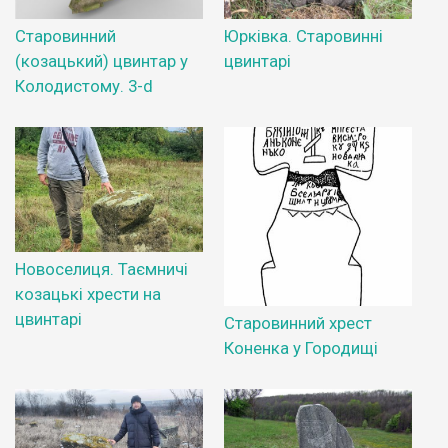
Старовинний
Юрківка. Старовинні
(козацький) цвинтар у
цвинтарі
Колодистому. 3-d
Новоселиця. Таємничі
козацькі хрести на
цвинтарі
Старовинний хрест
Коненка у Городищі