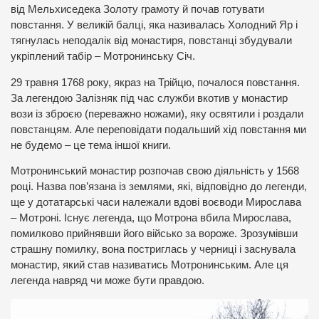
від Мельхиседека Золоту грамоту й почав готувати
повстання. У великій балці, яка називалась Холодний Яр і
тягнулась неподалік від монастиря, повстанці збудували
укріплений табір – Мотронинську Січ.
29 травня 1768 року, якраз на Трійцю, почалося повстання.
За легендою Залізняк під час служби вкотив у монастир
вози із зброєю (переважно ножами), яку освятили і роздали
повстанцям. Але переповідати подальший хід повстання ми
не будемо – це тема іншої книги.
Мотронинський монастир розпочав свою діяльність у 1568
році. Назва пов’язана із землями, які, відповідно до легенди,
ще у дотатарські часи належали вдові воєводи Мирослава
– Мотроні. Існує легенда, що Мотрона вбила Мирослава,
помилково прийнявши його військо за вороже. Зрозумівши
страшну помилку, вона постриглась у черниці і заснувала
монастир, який став називатись Мотронинським. Але ця
легенда навряд чи може бути правдою.