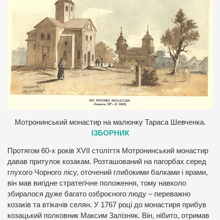
Мотронинський монастир на малюнку Тараса Шевченка.
ІЗБОРНИК
Протягом 60-х років XVII століття Мотронинський монастир
давав притулок козакам. Розташований на пагорбах серед
глухого Чорного лісу, оточений глибокими балками і ярами,
він мав вигідне стратегічне положення, тому навколо
збиралося дуже багато озброєного люду – переважно
козаків та втікачів селян. У 1767 році до монастиря прибув
козацький полковник Максим Залізняк. Він, нібито, отримав