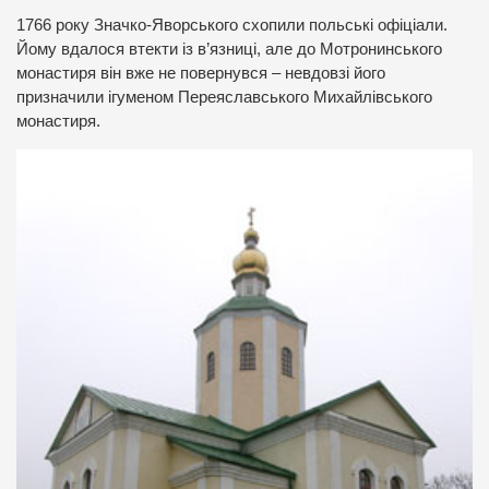
1766 року Значко-Яворського схопили польські офіціали.
Йому вдалося втекти із в’язниці, але до Мотронинського
монастиря він вже не повернувся – невдовзі його
призначили ігуменом Переяславського Михайлівського
монастиря.