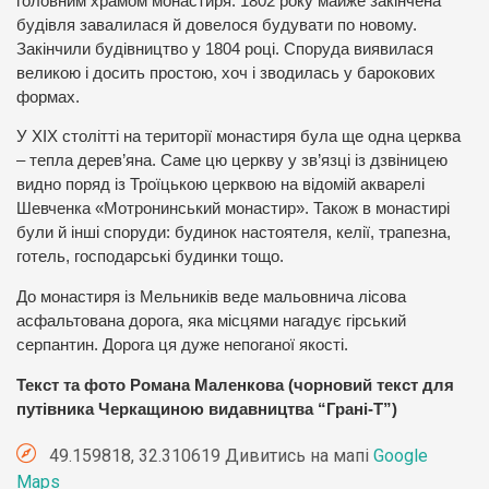
головним храмом монастиря. 1802 року майже закінчена
будівля завалилася й довелося будувати по новому.
Закінчили будівництво у 1804 році. Споруда виявилася
великою і досить простою, хоч і зводилась у барокових
формах.
У ХІХ столітті на території монастиря була ще одна церква
– тепла дерев’яна. Саме цю церкву у зв’язці із дзвіницею
видно поряд із Троїцькою церквою на відомій акварелі
Шевченка «Мотронинський монастир». Також в монастирі
були й інші споруди: будинок настоятеля, келії, трапезна,
готель, господарські будинки тощо.
До монастиря із Мельників веде мальовнича лісова
асфальтована дорога, яка місцями нагадує гірський
серпантин. Дорога ця дуже непоганої якості.
Текст та фото Романа Маленкова (чорновий текст для
путівника Черкащиною видавництва “Грані-Т”)
49.159818, 32.310619 Дивитись на мапі
Google
Maps