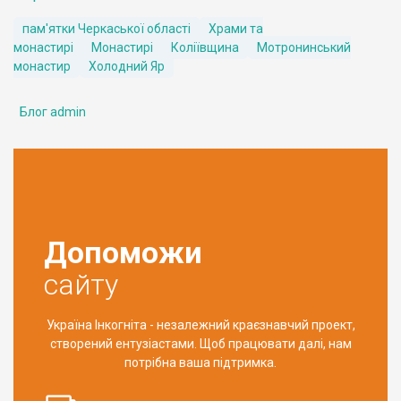
пам'ятки Черкаської області
Храми та
монастирі
Монастирі
Коліївщина
Мотронинський
монастир
Холодний Яр
Блог admin
Допоможи
сайту
Україна Інкогніта - незалежний краєзнавчий проект,
створений ентузіастами. Щоб працювати далі, нам
потрібна ваша підтримка.