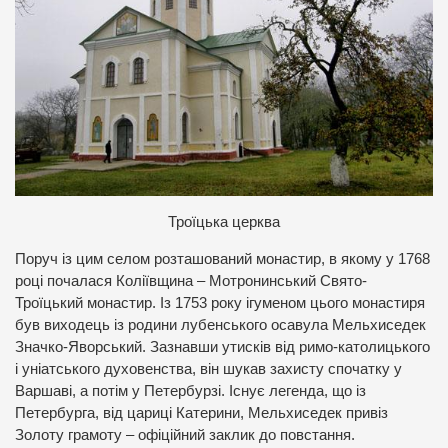
Троїцька церква
Поруч із цим селом розташований монастир, в якому у 1768
році почалася Коліївщина – Мотронинський Свято-
Троїцький монастир. Із 1753 року ігуменом цього монастиря
був виходець із родини лубенського осавула Мельхиседек
Значко-Яворський. Зазнавши утисків від римо-католицького
і уніатського духовенства, він шукав захисту спочатку у
Варшаві, а потім у Петербурзі. Існує легенда, що із
Петербурга, від цариці Катерини, Мельхиседек привіз
Золоту грамоту – офіційний заклик до повстання.