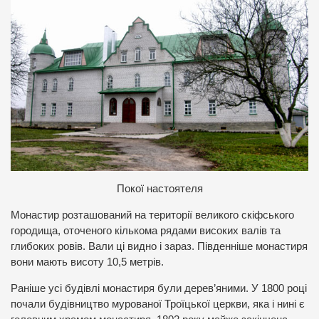
Покої настоятеля
Монастир розташований на території великого скіфського
городища, оточеного кількома рядами високих валів та
глибоких ровів. Вали ці видно і зараз. Південніше монастиря
вони мають висоту 10,5 метрів.
Раніше усі будівлі монастиря були дерев’яними. У 1800 році
почали будівництво мурованої Троїцької церкви, яка і нині є