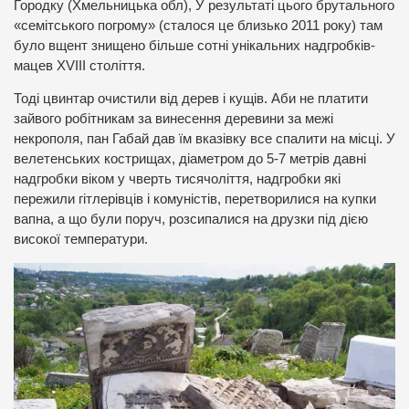
Городку (Хмельницька обл), У результаті цього брутального
«семітського погрому» (сталося це близько 2011 року) там
було вщент знищено більше сотні унікальних надгробків-
мацев XVIIІ століття.
Тоді цвинтар очистили від дерев і кущів. Аби не платити
зайвого робітникам за винесення деревини за межі
некрополя, пан Габай дав їм вказівку все спалити на місці. У
велетенських кострищах, діаметром до 5-7 метрів давні
надгробки віком у чверть тисячоліття, надгробки які
пережили гітлерівців і комуністів, перетворилися на купки
вапна, а що були поруч, розсипалися на друзки під дією
високої температури.