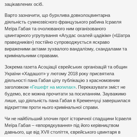
зацікавлених осіб.
Варто зазначити, що бурхлива довколоцвинтарна
діяльність сумнозвісного французького рабина Ісраеля
Меїра Габая та очолюваного ним організованого
цвинтарного угрупування «Агудас охалей цадікім» («Шатра
праведників») постійно супроводжується яскраво
вираженими актами зухвалого вандалізму, скандалами та
кримінальними справами.
Зокрема газета Асоціації єврейських організацій та общин
України «Хадашот» у лютому 2018 року присвятила
діяльності пана Габая цілу публікацію з красномовним
заголовком
«Гешефт на могилах»
. Переказувати зміст не
будемо, все можна прочитати за посиланням. Зауважимо
лише, що діяльність пана Габая в Кременчуці завершилася
відкриттям проти нього кримінальної справи.
Чи не найбільший злочин прот історичної спадщини Ісраеля
Меїра Габая – «впорядкування» під його керівництвом
давнього, ще від XVII століття, єврейського цвинтаря в