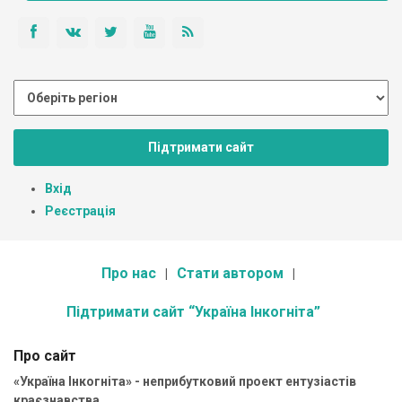
Підтримати сайт
Вхід
Реєстрація
Про нас
Стати автором
Підтримати сайт “Україна Інкогніта”
Про сайт
«Україна Інкогніта» - неприбутковий проект ентузіастів
краєзнавства.