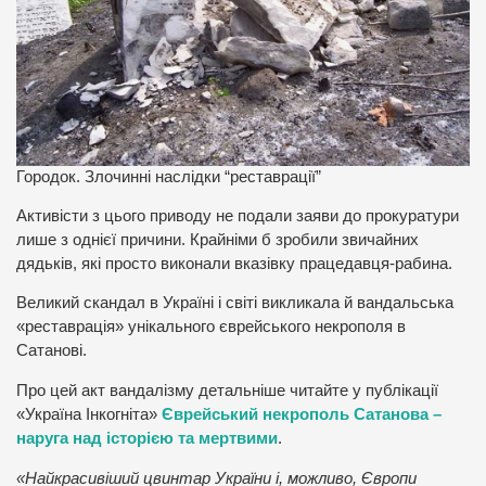
Городок. Злочинні наслідки “реставрації”
Активісти з цього приводу не подали заяви до прокуратури
лише з однієї причини. Крайніми б зробили звичайних
дядьків, які просто виконали вказівку працедавця-рабина.
Великий скандал в Україні і світі викликала й вандальська
«реставрація» унікального єврейського некрополя в
Сатанові.
Про цей акт вандалізму детальніше читайте у публікації
«Україна Інкогніта»
Єврейський некрополь Сатанова –
наруга над історією та мертвими
.
«Найкрасивіший цвинтар України і, можливо, Європи