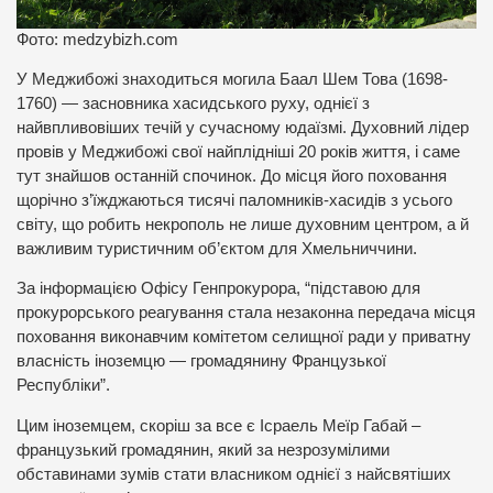
Фото: medzybizh.com
У Меджибожі знаходиться могила Баал Шем Това (1698-
1760) — засновника хасидського руху, однієї з
найвпливовіших течій у сучасному юдаїзмі. Духовний лідер
провів у Меджибожі свої найплідніші 20 років життя, і саме
тут знайшов останній спочинок. До місця його поховання
щорічно з’їжджаються тисячі паломників-хасидів з усього
світу, що робить некрополь не лише духовним центром, а й
важливим туристичним об’єктом для Хмельниччини.
За інформацією Офісу Генпрокурора, “підставою для
прокурорського реагування стала незаконна передача місця
поховання виконавчим комітетом селищної ради у приватну
власність іноземцю — громадянину Французької
Республіки”.
Цим іноземцем, скоріш за все є Ісраель Меїр Габай –
французький громадянин, який за незрозумілими
обставинами зумів стати власником однієї з найсвятіших