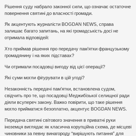
Рішення суду набрало законної сили, що означає остаточне
повернення святині до власності громади.
Як акцентують журналісти BOGDAN NEWS, справа
залишає багато запитань, на які громадськість досі не
отримала відповідей:
Хто приймав рішення про передачу пам’ятки французькому
громадянину і на яких підставах?
Чи отримали посадовці вигоду від цієї операції?
Які суми могли фігурувати в цій угоді?
Незаконність передачі пам’ятки, встановлена судом,
свідчить про те, що посадовці Меджибізької селищної ради
діяли всупереч закону. Важко повірити, що таке рішення
могло прийматися безоплатно, акцентує BOGDAN NEWS.
Передача святині світового значення в приватні руки
іноземця виглядає як класична корупційна схема, де місцеві
чиновники за певну винагороду “вирішують питання” для