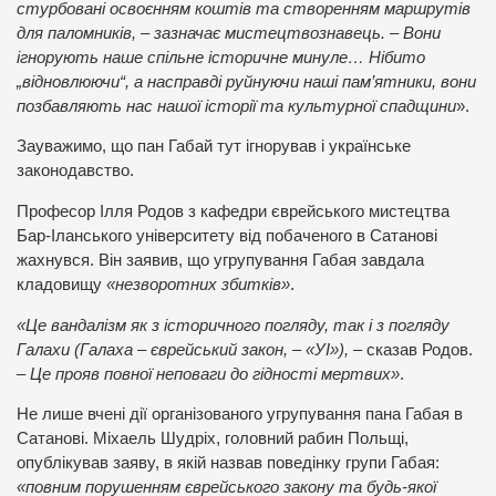
стурбовані освоєнням коштів та створенням маршрутів
для паломників, – зазначає мистецтвознавець. – Вони
ігнорують наше спільне історичне минуле… Нібито
„відновлюючи“, а насправді руйнуючи наші пам’ятники, вони
позбавляють нас нашої історії та культурної спадщини
».
Зауважимо, що пан Габай тут ігнорував і українське
законодавство.
Професор Ілля Родов з кафедри єврейського мистецтва
Бар-Іланського університету від побаченого в Сатанові
жахнувся. Він заявив, що угрупування Габая завдала
кладовищу
«незворотних збитків»
.
«Це вандалізм як з історичного погляду, так і з погляду
Галахи (Галаха – єврейський закон, – «УІ»), –
сказав Родов.
– Це прояв повної неповаги до гідності мертвих»
.
Не лише вчені дії організованого угрупування пана Габая в
Сатанові. Міхаель Шудріх, головний рабин Польщі,
опублікував заяву, в якій назвав поведінку групи Габая:
«повним порушенням єврейського закону та будь-якої