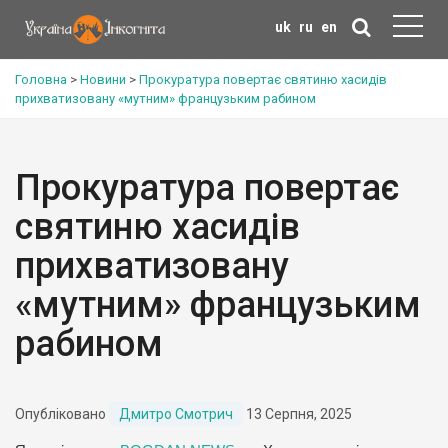
uk
ru
en
Головна
>
Новини
>
Прокуратура повертає святиню хасидів
прихватизовану «мутним» французьким рабином
Прокуратура повертає
святиню хасидів
прихватизовану
«мутним» французьким
рабином
Опубліковано
Дмитро Смотрич
13 Серпня, 2025