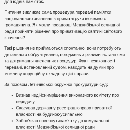
для юдеїв пам’яток.
Питання викликає сама процедура передачі пам’ятки
національного значення в приватні руки іноземного
громадянина. Як могли посадовці Меджибізької селищної
ради прийняти рішення про приватизацію святині світового
значення?
Такі рішення не приймаються спонтанно, вони потребують
детального обґрунтування, погоджень з різними інстанціями
та дотримання численних процедур. Факт незаконності
передачі, встановлений судом, наводить на думки про
можливу корупційну складову цієї справи.
За позовом Летичівської окружної прокуратури суд:
Визнав недійснимрішення виконавчого комітету про
передачу
Скасував державну реєстраціюправа приватної
власності на будинок-усипальню
Зобов’язав повернутипам’ятку до комунальної
власності Меджибізької селищної ради