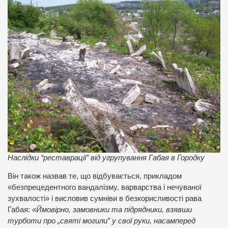
Наслідки “реставрації” від угрупування Габая в Городку
Він також назвав те, що відбувається, прикладом
«безпрецедентного вандалізму, варварства і нечуваної
зухвалості» і висловив сумніви в безкорисливості рава
Габая:
«Ймовірно, замовники та підрядники, взявши
турботи про „святі могили” у свої руки, насамперед