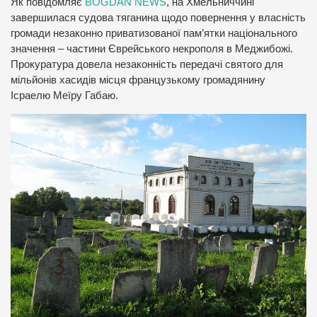
Як повідомляє
BOGDAN NEWS
, на Хмельниччині
завершилася судова тяганина щодо повернення у власність
громади незаконно приватизованої пам’ятки національного
значення – частини Єврейського некрополя в Меджибожі.
Прокуратура довела незаконність передачі святого для
мільйонів хасидів місця французькому громадянину
Ісраелю Меїру Габаю.