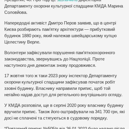
Департаменту охорони культурної спадщини КМДА Марина
Соловйова.
Напередодні активіст Дмитро Перов заявив, що в центрі
Києва розбирають пам’ятку архітектури — прибутковий
будинок 1880 року, який належав швейцарському купцю
Целестину Верле.
Волонтери зафіксували порушення пам’яткоохоронного
законодавства, звернувшись до Нацполіції. Проте
наступного дня демонтаж знову продовжився.
17 жовтня того ж таки 2023 року інспектор Департаменту
охорони культурної спадщини зафіксував початок робіт
ззовні будинку. Власнику направили припис, щоб той
негайно надав доступ для ретельного внутрішнього огляду.
У КМДА розповіли, ще в серпні 2020 року власнику будинку
вручили припис. Також його оштрафували на 341 700 грн, які
досі не сплачені та стягуються в судовому порядку.
“Повторний припис №505/п від 26.01.2022 було надано після