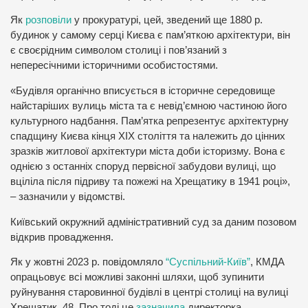
Як
розповіли
у прокуратурі, цей, зведений ще 1880 р.
будинок у самому серці Києва є пам’яткою архітектури, він
є своєрідним символом столиці і пов’язаний з
непересічними історичними особистостями.
«Будівля органічно вписується в історичне середовище
найстаріших вулиць міста та є невід’ємною частиною його
культурного надбання. Пам’ятка репрезентує архітектурну
спадщину Києва кінця ХІХ століття та належить до цінних
зразків житлової архітектури міста доби історизму. Вона є
однією з останніх споруд первісної забудови вулиці, що
вціліла після підриву та пожежі на Хрещатику в 1941 році»,
– зазначили у відомстві.
Київський окружний адміністративний суд за даним позовом
відкрив провадження.
Як у жовтні 2023 р. повідомляло
“Суспільний-Київ”
, КМДА
опрацьовує всі можливі законні шляхи, щоб зупинити
руйнування старовинної будівлі в центрі столиці на вулиці
Хрещатик, 48. Про тоді це
зазначила
директорка