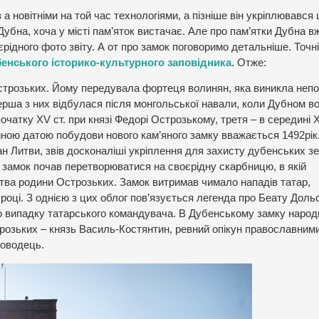
а новітніми на той час технологіями, а пізніше він укріплювався
убна, хоча у місті пам’яток вистачає. Але про пам’ятки Дубна в
єрідного фото звіту. А от про замок поговоримо детальніше. Точн
бенського історико-культурного заповідника
. Отже:
Острозьких. Йому передувала фортеця волинян, яка виникла непо
Перша з них відбулася після монгольської навали, коли Дубном в
очатку XV ст. при князі Федорі Острозькому, третя – в середині 
йною датою побудови нового кам’яного замку вважається 1492рік
ан Литви, звів досконаліші укріплення для захисту дубенських з
і замок почав перетворюватися на своєрідну скарбницю, в якій
тства родини Острозьких. Замок витримав чимало нападів татар,
7 році. З однією з цих облог пов’язується легенда про Беату Доль
о випадку татарського командувача. В Дубенському замку наро
розьких – князь Василь-Костянтин, ревний опікун православним
ководець.