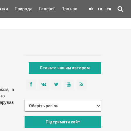
ятки
Природа
Галереї
Про нас
uk
ru
en
Станьте нашим автором
оком, а
-го
дарував
Підтримати сайт