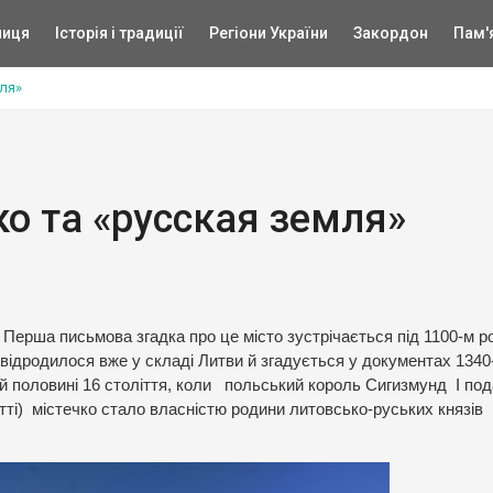
ниця
Історія і традиції
Регіони України
Закордон
Пам'
мля»
ко та «русская земля»
. Перша письмова згадка про це місто зустрічається під 1100-м р
 відродилося вже у складі Литви й згадується у документах 1340
шій половині 16 століття, коли польський король Сигизмунд І по
тті) містечко стало власністю родини литовсько-руських князів