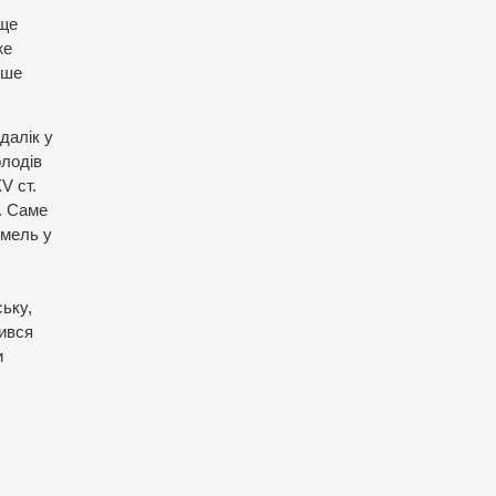
 ще
же
іше
далік у
олодів
XV ст.
. Саме
емель у
ську,
дився
и