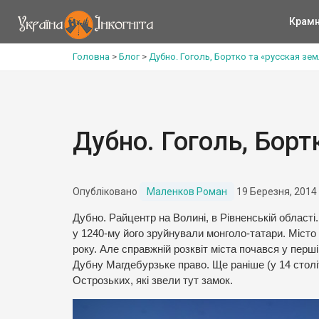
Крам
Головна
>
Блог
>
Дубно. Гоголь, Бортко та «русская зе
Дубно. Гоголь, Борт
Опубліковано
Маленков Роман
19 Березня, 2014
Дубно. Райцентр на Волині, в Рівненській області
у 1240-му його зруйнували монголо-татари. Місто
року. Але справжній розквіт міста почався у пер
Дубну Магдебурзьке право. Ще раніше (у 14 столі
Острозьких, які звели тут замок.