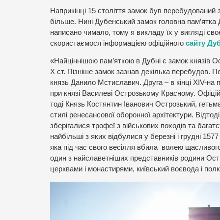
Наприкінці 15 століття замок був перебудований з 
більше. Нині Дубенський замок головна пам’ятка Д
написано чимало, тому я викладу їх у вигляді сво
скористаємося інформацією офіційного
сайту Ду
«Найціннішою пам’яткою в Дубні є замок князів 
Х ст. Пізніше замок зазнав декілька перебудов. 
князь Данило Мстиславич. Друга – в кінці XIV-на п
при князі Василеві Острозькому Красному. Офіці
тоді Князь Костянтин Іванович Острозький, гетьм
стилі ренесансової оборонної архітектури. Відтод
зберігалися трофеї з військових походів та бага
найбільші з яких відбулися у березні і грудні 157
яка під час свого весілля вбила волею щасливог
один з найславетніших представників родини Ост
церквами і монастирями, київський воєвода і пол