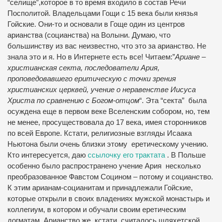
“селище”,которое в то время входило в состав Речи
Посполитой. Владельцами Гощи с 15 века были князья
Гойские. Они-то и основали в Гоще один из центров
арианства (социанства) на Волыни. Думаю, что
большинству из вас неизвестно, что это за арианство. Не
знала это и я. Но в Интернете есть все! Читаем:”
Ариане –
христианская секта, последователи Ария,
проповедовавшего еритическую с точки зрения
христианских церквей, учение о неравенстве Иисуса
Христа по сравнению с Богом-отцом
“. Эта “секта” была
осуждена еще в первом веке Вселенским собором, но, тем
не менее, просуществовала до 17 века, имея сторонников
по всей Европе. Кстати, религиозные взгляды Исаака
Ньютона были очень близки этому еретическому учению.
Кто интересуется, даю
ссылочку его трактата
. В Польше
особенно было распространено учение Ария несколько
преобразованное Фавстом Социном – потому и социанство.
К этим арианам-социанитам и принадлежали Гойские,
которые открыли в своих владениях мужской монастырь и
коллегиум, в котором и обучали своим еретическим
догматам. Арианство же, кстати, считалось шляхетской