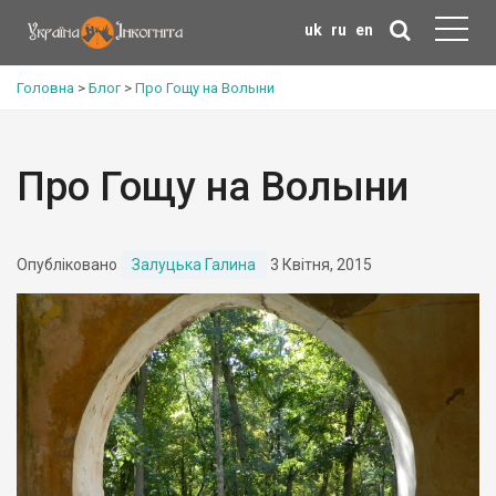
uk
ru
en
Головна
>
Блог
>
Про Гощу на Волыни
Про Гощу на Волыни
Опубліковано
Залуцька Галина
3 Квітня, 2015