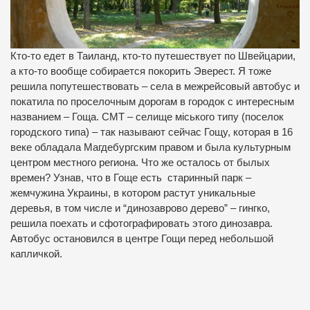
Кто-то едет в Таиланд, кто-то путешествует по Швейцарии,
а кто-то вообще собирается покорить Эверест. Я тоже
решила попутешествовать – села в межрейсовый автобус и
покатила по проселочным дорогам в городок с интересным
названием – Гоща. СМТ – селище міського типу (поселок
городского типа) – так называют сейчас Гощу, которая в 16
веке обладала Магдебургским правом и была культурным
центром местного региона. Что же осталось от былых
времен? Узнав, что в Гоще есть старинный парк –
жемчужина Украины, в котором растут уникальные
деревья, в том числе и “динозаврово дерево” – гингко,
решила поехать и сфотографировать этого динозавра.
Автобус остановился в центре Гощи перед небольшой
капличкой.