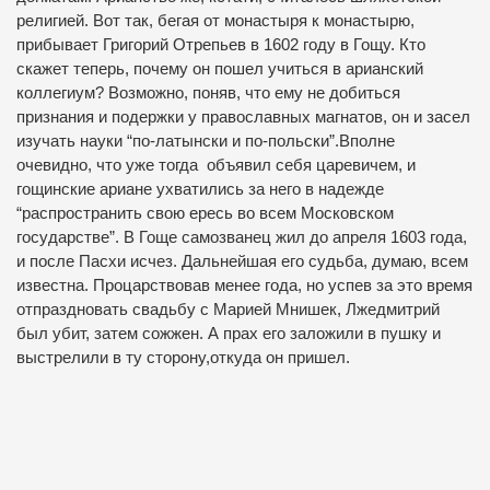
религией. Вот так, бегая от монастыря к монастырю,
прибывает Григорий Отрепьев в 1602 году в Гощу. Кто
скажет теперь, почему он пошел учиться в арианский
коллегиум? Возможно, поняв, что ему не добиться
признания и подержки у православных магнатов, он и засел
изучать науки “по-латынски и по-польски”.Вполне
очевидно, что уже тогда объявил себя царевичем, и
гощинские ариане ухватились за него в надежде
“распространить свою ересь во всем Московском
государстве”. В Гоще самозванец жил до апреля 1603 года,
и после Пасхи исчез. Дальнейшая его судьба, думаю, всем
известна. Процарствовав менее года, но успев за это время
отпраздновать свадьбу с Марией Мнишек, Лжедмитрий
был убит, затем сожжен. А прах его заложили в пушку и
выстрелили в ту сторону,откуда он пришел.