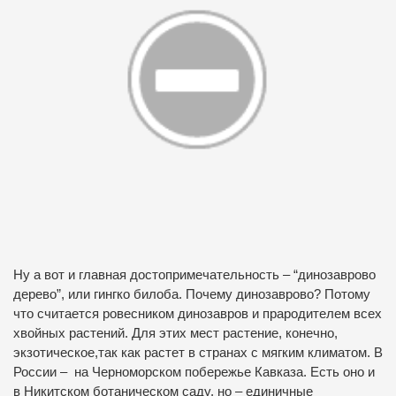
Ну а вот и главная достопримечательность – “динозаврово
дерево”, или гингко билоба. Почему динозаврово? Потому
что считается ровесником динозавров и прародителем всех
хвойных растений. Для этих мест растение, конечно,
экзотическое,так как растет в странах с мягким климатом. В
России – на Черноморском побережье Кавказа. Есть оно и
в Никитском ботаническом саду, но – единичные