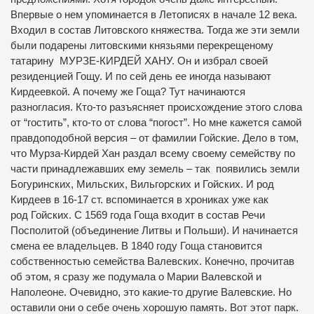
Впервые о нем упоминается в Летописях в начале 12 века.
Входил в состав Литовского княжества. Тогда же эти земли
были подарены литовскими князьями перекрещеному
татарину МУРЗЕ-КИРДЕЙ ХАНУ. Он и избрал своей
резиденцией Гощу. И по сей день ее иногда называют
Кирдеевкой. А почему же Гоща? Тут начинаются
разногласия. Кто-то разъясняет происхождение этого слова
от “гостить”, кто-то от слова “погост”. Но мне кажется самой
правдоподобной версия – от фамилии Гойские. Дело в том,
что Мурза-Кирдей Хан раздал всему своему семейству по
части принадлежавших ему земель – так появились земли
Богуринских, Мильских, Вильгорских и Гойских. И род
Кирдеев в 16-17 ст. вспоминается в хрониках уже как
род Гойских. С 1569 года Гоща входит в состав Речи
Посполитой (объединение Литвы и Польши). И начинается
смена ее владельцев. В 1840 году Гоща становится
собственностью семейства Валевских. Конечно, прочитав
об этом, я сразу же подумала о Марии Валевской и
Наполеоне. Очевидно, это какие-то другие Валевские. Но
оставили они о себе очень хорошую память. Вот этот парк.