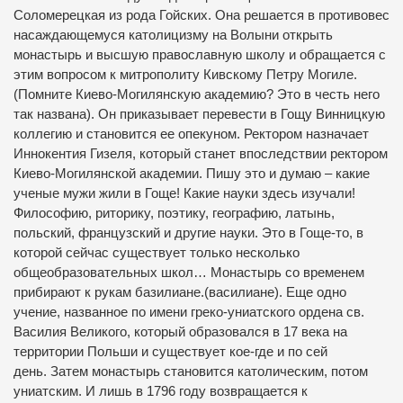
Соломерецкая из рода Гойских. Она решается в противовес
насаждающемуся католицизму на Волыни открыть
монастырь и высшую православную школу и обращается с
этим вопросом к митрополиту Кивскому Петру Могиле.
(Помните Киево-Могилянскую академию? Это в честь него
так названа). Он приказывает перевести в Гощу Винницкую
коллегию и становится ее опекуном. Ректором назначает
Иннокентия Гизеля, который станет впоследствии ректором
Киево-Могилянской академии. Пишу это и думаю – какие
ученые мужи жили в Гоще! Какие науки здесь изучали!
Философию, риторику, поэтику, географию, латынь,
польский, французский и другие науки. Это в Гоще-то, в
которой сейчас существует только несколько
общеобразовательных школ… Монастырь со временем
прибирают к рукам базилиане.(василиане). Еще одно
учение, названное по имени греко-униатского ордена св.
Василия Великого, который образовался в 17 века на
территории Польши и существует кое-где и по сей
день. Затем монастырь становится католическим, потом
униатским. И лишь в 1796 году возвращается к