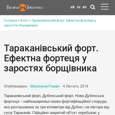
uk
ru
en
Головна
>
Блог
>
Тараканівський форт. Ефектна фортеця у
заростях борщівника
Тараканівський форт.
Ефектна фортеця у
заростях борщівника
Опубліковано
Маленков Роман
4 Лютого, 2014
Тараканівський форт, Дубенський форт, Нова Дубенська
фортеця – найпоширеніші назви фортифікаційної споруди,
яка розташована за три кілометри від Дубно і за півтора від
села Тараканів. Офіційно закритий об’єкт перебуває у