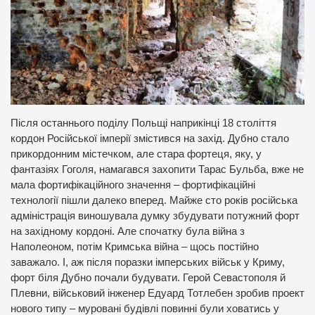
Після останнього поділу Польщі наприкінці 18 століття
кордон Російської імперії змістився на захід. Дубно стало
прикордонним містечком, але стара фортеця, яку, у
фантазіях Гоголя, намагався захопити Тарас Бульба, вже не
мала фортифікаційного значення – фортифікаційні
технології пішли далеко вперед. Майже сто років російська
адміністрація виношувала думку збудувати потужний форт
на західному кордоні. Але спочатку була війна з
Наполеоном, потім Кримська війна – щось постійно
заважало. І, аж після поразки імперських військ у Криму,
форт біля Дубно почали будувати. Герой Севастополя й
Плевни, військовий інженер Едуард Тотлебен зробив проект
нового типу – муровані будівлі повинні були ховатись у