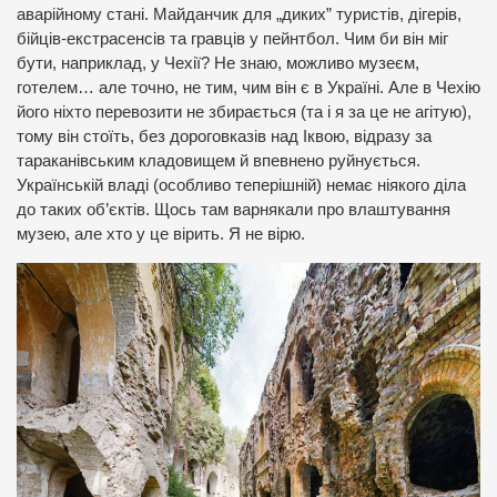
аварійному стані. Майданчик для „диких” туристів, дігерів,
бійців-екстрасенсів та гравців у пейнтбол. Чим би він міг
бути, наприклад, у Чехії? Не знаю, можливо музеєм,
готелем… але точно, не тим, чим він є в Україні. Але в Чехію
його ніхто перевозити не збирається (та і я за це не агітую),
тому він стоїть, без дороговказів над Іквою, відразу за
тараканівським кладовищем й впевнено руйнується.
Українській владі (особливо теперішній) немає ніякого діла
до таких об’єктів. Щось там варнякали про влаштування
музею, але хто у це вірить. Я не вірю.