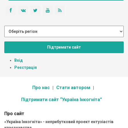
Підтримати сайт
Вхід
Реєстрація
Про нас
Стати автором
Підтримати сайт “Україна Інкогніта”
Про сайт
«Україна Інкогніта» - неприбутковий проект ентузіастів
краєзнавства.