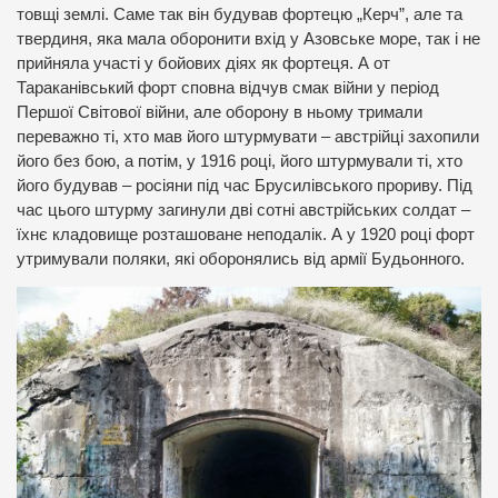
товщі землі. Саме так він будував фортецю „Керч”, але та
твердиня, яка мала оборонити вхід у Азовське море, так і не
прийняла участі у бойових діях як фортеця. А от
Тараканівський форт сповна відчув смак війни у період
Першої Світової війни, але оборону в ньому тримали
переважно ті, хто мав його штурмувати – австрійці захопили
його без бою, а потім, у 1916 році, його штурмували ті, хто
його будував – росіяни під час Брусилівського прориву. Під
час цього штурму загинули дві сотні австрійських солдат –
їхнє кладовище розташоване неподалік. А у 1920 році форт
утримували поляки, які оборонялись від армії Будьонного.