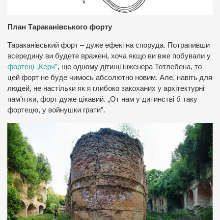
План Тараканівського форту
Тараканівський форт – дуже ефектна споруда. Потрапивши
всередину ви будете вражені, хоча якщо ви вже побували у
фортеці „Керч”
, ще одному дітищі інженера Тотлебена, то
цей форт не буде чимось абсолютно новим. Але, навіть для
людей, не настільки як я глибоко закоханих у архітектурні
пам’ятки, форт дуже цікавий. „От нам у дитинстві б таку
фортецю, у войнушки грати”.