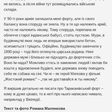
не велись, а після війни тут розміщувались військові
склади.
У 90-ті роки армія залишила межі форту, але із свого
балансу вона споруду не зняла. Ну а те що належить армії,
часто не належить нікому. Тому споруда, порепана як
обличчя старої індіанської бабусі, стоїть пусткою. Мури, в
будівництві яких ледь не вперше використали бетон,
осипаються і тріщать. Офіційно, будівництво закінчили у
1890 році – тоді його оглянула царська родина. Нині
державні мужі і близько не підходять до фортечних стін.
Воно їм нада? Можливо хтось із заможних людей і вклав би
кошти у відновлення будівлі, але держава знову поводить
себе як собака на сіні. Чи ні – як герой Мягкова у фільмі
„Жестокий романс” – „так не доставайся ж ты никому”.
Я вирішив детально не писати про Тараканівський форт –
кому ж дуже цікаво, то в неті про нього написано чимало,
наприклад у Вікіпедії.
Текст та фото Романа Маленкова