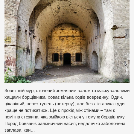
Зовнішній мур, оточений земляним валом та маскувальними
хащами борщівника, ховає кілька ходів всередину. Один,
цікавіший, через тунель (потерну), але без ліхтарика туди
краще не потикатись. Ще є прохід між стінами – там є
помітна стежина, яка змійкою в’ється у тому ж борщівнику.
Поряд бовваніє залізничний насип; недалечко заболочена
заплава Ікви…