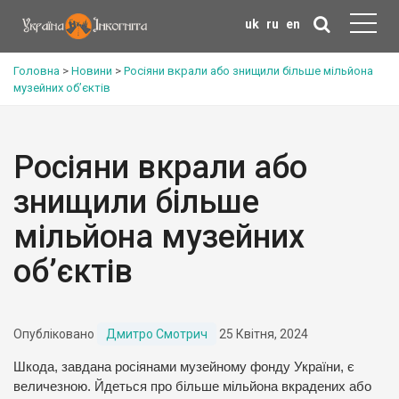
uk
ru
en
Головна
>
Новини
>
Росіяни вкрали або знищили більше мільйона
музейних об’єктів
Росіяни вкрали або
знищили більше
мільйона музейних
об’єктів
Опубліковано
Дмитро Смотрич
25 Квітня, 2024
Шкода, завдана росіянами музейному фонду України, є
величезною. Йдеться про більше мільйона вкрадених або