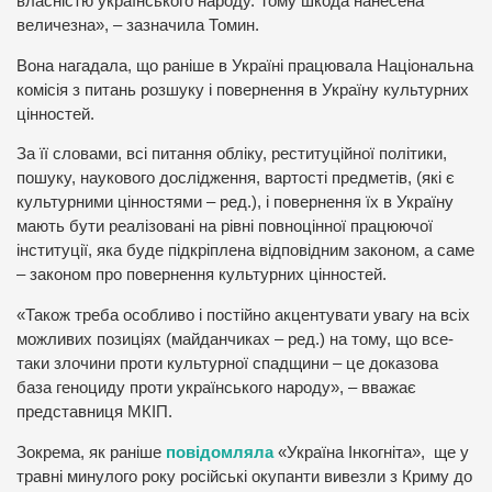
власністю українського народу. Тому шкода нанесена
величезна», – зазначила Томин.
Вона нагадала, що раніше в Україні працювала Національна
комісія з питань розшуку і повернення в Україну культурних
цінностей.
За її словами, всі питання обліку, реституційної політики,
пошуку, наукового дослідження, вартості предметів, (які є
культурними цінностями – ред.), і повернення їх в Україну
мають бути реалізовані на рівні повноцінної працюючої
інституції, яка буде підкріплена відповідним законом, а саме
– законом про повернення культурних цінностей.
«Також треба особливо і постійно акцентувати увагу на всіх
можливих позиціях (майданчиках – ред.) на тому, що все-
таки злочини проти культурної спадщини – це доказова
база геноциду проти українського народу», – вважає
представниця МКІП.
Зокрема, як раніше
повідомляла
«Україна Інкогніта», ще у
травні минулого року російські окупанти вивезли з Криму до