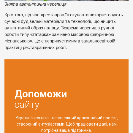
Знята автентична черепиця
Крім того, під час «реставрації» окупанти використовують
сучасні будівельні матеріали та технології, що нищить
аутентичний образ палацу. Зокрема черепицю ручної
роботи типу «татарка» замінено масовою фабричною
«іспанською». Це є неприпустимим в загальносвітовій
практиці реставраційних робіт.
Допоможи
сайту
Україна Інкогніта - незалежний краєзнавчий проект,
створений ентузіастами. Щоб працювати далі, нам
потрібна ваша підтримка.