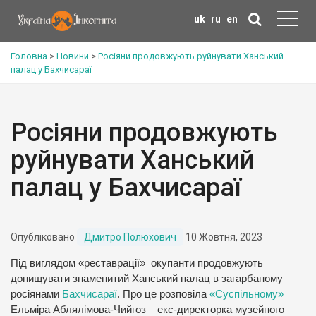
uk
ru
en
Головна
>
Новини
>
Росіяни продовжують руйнувати Ханський
палац у Бахчисараї
Росіяни продовжують
руйнувати Ханський
палац у Бахчисараї
Опубліковано
Дмитро Полюхович
10 Жовтня, 2023
Під виглядом «реставрації» окупанти продовжують
донищувати знаменитий Ханський палац в загарбаному
росіянами
Бахчисараї
. Про це розповіла
«Суспільному»
Ельміра Аблялімова-Чийгоз – екс-директорка музейного