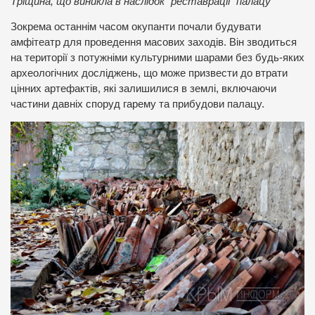
Тріщина, що виникла в наслідок “реставрації” палацу
Зокрема останнім часом окупанти почали будувати
амфітеатр для проведення масових заходів. Він зводиться
на території з потужніми культурними шарами без будь-яких
археологічних досліджень, що може призвести до втрати
цінних артефактів, які залишилися в землі, включаючи
частини давніх споруд гарему та прибудови палацу.