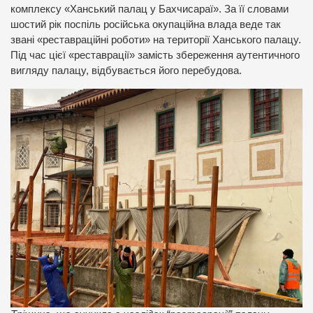
комплексу «Ханський палац у Бахчисараї». За її словами
шостий рік поспіль російська окупаційна влада веде так
звані «реставраційні роботи» на території Ханського палацу.
Під час цієї «реставрації» замість збереження аутентичного
вигляду палацу, відбувається його перебудова.