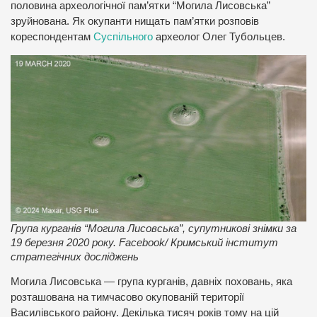
половина археологічної пам’ятки “Могила Лисовська”
зруйнована. Як окупанти нищать пам’ятки розповів
кореспондентам
Суспільного
археолог Олег Тубольцев.
Група курганів “Могила Лисовська”, супутникові знімки за
19 березня 2020 року. Facebook/ Кримський інститут
стратегічних досліджень
Могила Лисовська — група курганів, давніх поховань, яка
розташована на тимчасово окупованій території
Василівського району. Декілька тисяч років тому на цій