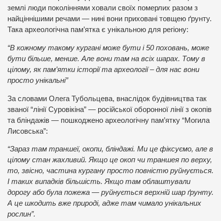
землі люди поколіннями ховали своїх померлих разом з
найціннішими речами — нині вони приховані товщею ґрунту.
Така археологічна пам’ятка є унікальною для регіону:
“В кожному такому кургані може бути і 50 поховань, може
бути більше, менше. Але вони там на всіх шарах. Тому в
цілому, як пам’ятки історії та археології – для нас вони
просто унікальні”
За словами Олега Тубольцева, внаслідок будівництва так
званої “лінії Суровікіна” — російської оборонної лінії з окопів
та бліндажів — пошкоджено археологічну пам’ятку “Могила
Лисовська”:
“Зараз там траншеї, окопи, бліндажі. Ми це фіксуємо, але в
цілому стан жахливий. Якщо це окоп чи траншея по верху,
то, звісно, частина кургану просто повністю руйнується.
І таких випадків більшість. Якщо там облаштували
дорогу або була пожежа — руйнується верхній шар ґрунту.
А це шкодить вже природі, адже там чимало унікальних
рослин”.