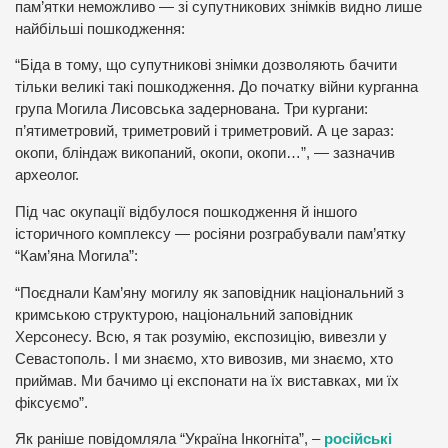
пам’ятки неможливо — зі супутникових знімків видно лише
найбільші пошкодження:
“Біда в тому, що супутникові знімки дозволяють бачити
тільки великі такі пошкодження. До початку війни курганна
група Могила Лисовська задернована. Три кургани:
п’ятиметровий, триметровий і триметровий. А це зараз:
окопи, бліндаж викопаний, окопи, окопи…”, — зазначив
археолог.
Під час окупації відбулося пошкодження й іншого
історичного комплексу — росіяни розграбували пам’ятку
“Кам’яна Могила”:
“Поєднали Кам’яну могилу як заповідник національний з
кримською структурою, національний заповідник
Херсонесу. Всю, я так розумію, експозицію, вивезли у
Севастополь. І ми знаємо, хто вивозив, ми знаємо, хто
приймав. Ми бачимо ці експонати на їх виставках, ми їх
фіксуємо”.
Як раніше повідомляла “Україна Інкогніта”, –
російські