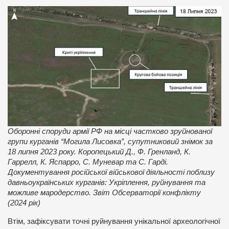
Оборонні споруди армії РФ на місці частково зруйнованої
групи курганів “Могила Лисовка”, супутниковий знімок за
18 липня 2023 року. Коропецький Д., Ф. Гренланд, К.
Гаррелл, К. Яспарро, С. Муневар та С. Гарді.
Документування російської військової діяльності поблизу
давньоукраїнських курганів: Укріплення, руйнування та
можливе мародерство. Звіт Обсерваторії конфлікту
(2024 рік)
Втім, зафіксувати точні руйнування унікальної археологічної