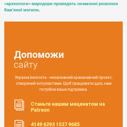
«археологи»-мародери проводять незаконні розкопки
Кам’яної могили
.
Допоможи
сайту
Україна Інкогніта - незалежний краєзнавчий проект,
створений ентузіастами. Щоб працювати далі, нам
потрібна ваша підтримка.
Станьте нашим меценатом на
Patreon
4149 6293 1537 9685