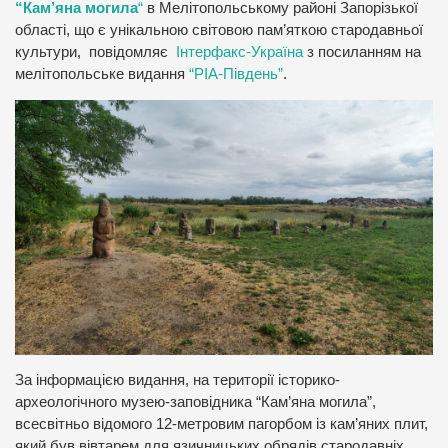
“Кам’яна могила
“
в Мелітопольському районі Запорізької
області, що є унікальною світовою пам’яткою стародавньої
культури, повідомляє
Інтерфакс-Україна
з посиланням на
мелітопольське видання
“РІА-Південь”
.
За інформацією видання, на території історико-
археологічного музею-заповідника “Кам’яна могила”,
всесвітньо відомого 12-метровим пагорбом із кам’яних плит,
який був вівтарем для язичницьких обрядів стародавніх