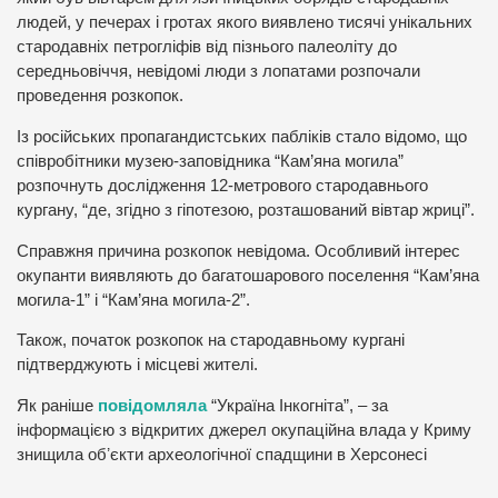
людей, у печерах і гротах якого виявлено тисячі унікальних
стародавніх петрогліфів від пізнього палеоліту до
середньовіччя, невідомі люди з лопатами розпочали
проведення розкопок.
Із російських пропагандистських пабліків стало відомо, що
співробітники музею-заповідника “Кам’яна могила”
розпочнуть дослідження 12-метрового стародавнього
кургану, “де, згідно з гіпотезою, розташований вівтар жриці”.
Справжня причина розкопок невідома. Особливий інтерес
окупанти виявляють до багатошарового поселення “Кам’яна
могила-1” і “Кам’яна могила-2”.
Також, початок розкопок на стародавньому кургані
підтверджують і місцеві жителі.
Як раніше
повідомляла
“Україна Інкогніта”, – за
інформацією з відкритих джерел окупаційна влада у Криму
знищила обʼєкти археологічної спадщини в Херсонесі