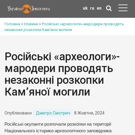
uk
ru
en
Головна
>
Новини
>
Російські «археологи»-мародери проводять
незаконні розкопки Кам’яної могили
Російські «археологи»-
мародери проводять
незаконні розкопки
Кам’яної могили
Опубліковано
Дмитро Смотрич
8 Жовтня, 2024
Російські окупанти розпочали розкопки на території
Національного історико-археологічного заповідника