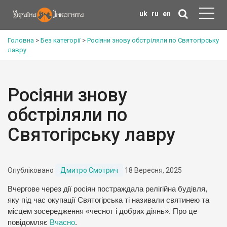
uk
ru
en
Головна
>
Без категорії
>
Росіяни знову обстріляли по Святогірську
лавру
Росіяни знову
обстріляли по
Святогірську лавру
Опубліковано
Дмитро Смотрич
18 Вересня, 2025
Вчергове через дії росіян постраждала релігійна будівля,
яку під час окупації Святогірська ті називали святинею та
місцем зосередження «чеснот і добрих діянь». Про це
повідомляє
Вчасно
.