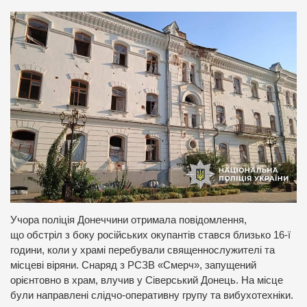
Учора поліція Донеччини отримала повідомлення,
що обстріл з боку російських окупантів стався близько 16-ї
години, коли у храмі перебували священнослужителі та
місцеві віряни. Снаряд з РСЗВ «Смерч», запущений
орієнтовно в храм, влучив у Сіверський Донець. На місце
були направлені слідчо-оперативну групу та вибухотехніки.