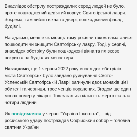
Внаслідок обстрілу постраждалих серед людей не було,
проте пошкоджений дев’ятий корпус Святогірської лаври.
Зокрема, там вибиті вікна та двері, пошкоджений фасад
будівлі.
Нагадаємо, менше як місяць тому росіяни також намагалися
пошкодити чи знищити Святогірську лавру. Тоді, у серпні,
внаслідок обстрілу були пошкоджені вікна та плівкове
покриття на будівлях монастиря.
Нагадаємо
, що 1 червня 2022 року внаслідок обстрілів
міста Святогірськ було завдано руйнування Свято-
Успенській Святогірській Лаврі, загинули двоє монахів цієї
обителі та черниця, троє ченців поранених. Згодом ще один
монах помер у лікарні. Тож загальна кількість жертв склала
чотири людини.
Як
повідомляла
у червні “Україна Інкогніта”, – від
російського удару постраждав Софійський собор – головна
святиня України