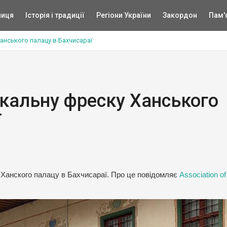
ниця
Історія і традиції
Регіони України
Закордон
Пам'
анського палацу в Бахчисараї
ікальну фреску Ханського
ї
Ханского палацу в Бахчисараї. Про це повідомляє
Association of