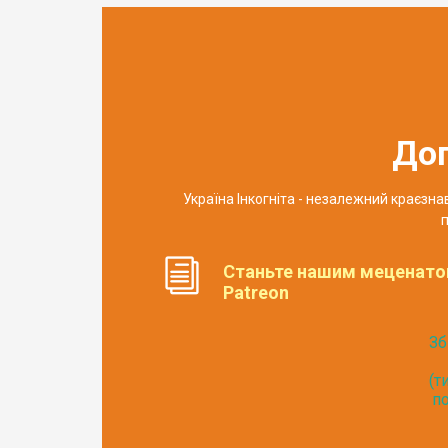
До
Україна Інкогніта - незалежний краєзн
п
Станьте нашим меценато
Patreon
Зб
(т
по