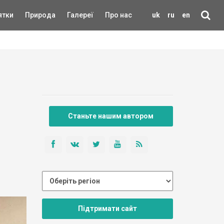
ятки
Природа
Галереї
Про нас
uk
ru
en
Станьте нашим автором
Підтримати сайт