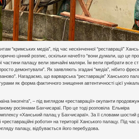
там “кримських медіа”, під час нескінченної “реставрації” Хансь
орично цінний розпис, оскільки начебто “вони думали, що це пр
ї частини палацу вели звичайні маляри. Їм вели прибрати все с
просто демонтували”. Як заявляють згадані “медіа”, нібито фрес
 заново”. Нагадаємо, що варварська “реставрація” Ханського пал
урами як форма фактичного знищення автентичності цієї унікал
аїна Інкогніта”, – під виглядом «реставрації» окупанти продовжу
ному росіянами Бахчисараї. Про це тоді розповіла Ельміра
мплексу «Ханський палац у Бахчисараї». За її словами шостий р
 «реставраційні роботи» на території Ханського палацу. Під час ц
игляду палацу, відбувається його перебудова.