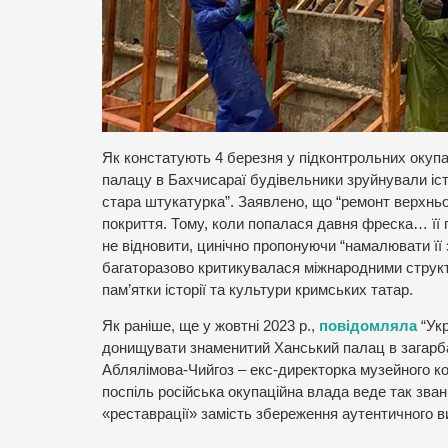
Як констатують 4 березня у підконтрольних окупан
палацу в Бахчисараї будівельники зруйнували іст
стара штукатурка”. Заявлено, що “ремонт верхньо
покриття. Тому, коли попалася давня фреска… її 
не відновити, цинічно пропонуючи “намалювати її
багаторазово критикувалася міжнародними структ
пам’ятки історії та культури кримських татар.
Як раніше, ще у жовтні 2023 р.,
повідомляла
“Укр
донищувати знаменитий Ханський палац в загарба
Аблялімова-Чийгоз – екс-директорка музейного ко
поспіль російська окупаційна влада веде так звані
«реставрації» замість збереження аутентичного в