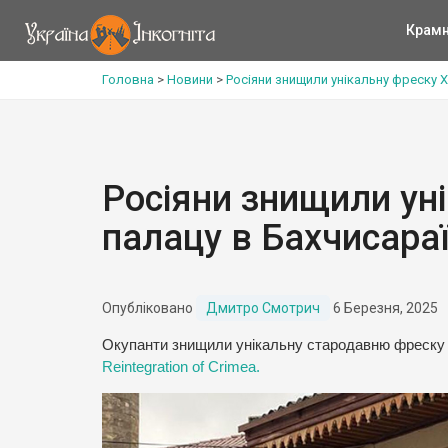
Крам
Головна
>
Новини
>
Росіяни знищили унікальну фреску Х
Росіяни знищили ун
палацу в Бахчисара
Опубліковано
Дмитро Смотрич
6 Березня, 2025
Окупанти знищили унікальну стародавню фреску 
Reintegration of Crimea.