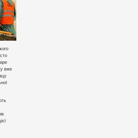
кого
осто
таре
ку вже
ацу
ьної
ють
ік
ієї