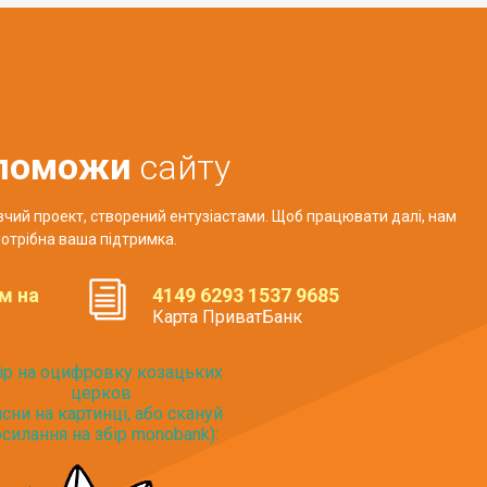
поможи
сайту
авчий проект, створений ентузіастами. Щоб працювати далі, нам
отрібна ваша підтримка.
м на
4149 6293 1537 9685
Карта ПриватБанк
ір на оцифровку козацьких
церков
исни на картинці, або скануй
силання на збір monobank):