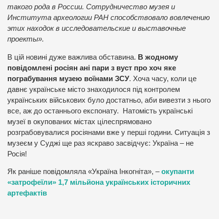
такого рода в России. Сотрудничество музея и
Института археологии РАН способствовало вовлечению
этих находок в исследовательские и выставочные
проекты».
В цій новині дуже важлива обставина.
В жодному
повідомлені росіян ані пари з вуст про хоч яке
пограбування музею воїнами ЗСУ
. Хоча часу, коли це
давнє українське місто знаходилося під контролем
українських військових було достатньо, аби вивезти з нього
все, аж до останнього експонату. Натомість українські
музеї в окупованих містах цілеспрямовано
розграбовувалися росіянами вже у перші години. Ситуація з
музеєм у Суджі ще раз яскраво засвідчує: Україна – не
Росія!
Як раніше повідомляла «Україна Інкогніта», –
окупанти
«затрофеїли» 1,7 мільйона українських історичних
артефактів