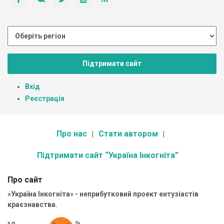
Підтримати сайт
Вхід
Реєстрація
Про нас
Стати автором
Підтримати сайт “Україна Інкогніта”
Про сайт
«Україна Інкогніта» - неприбутковий проект ентузіастів
краєзнавства.