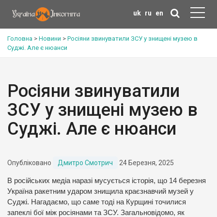
uk
ru
en
Головна
>
Новини
>
Росіяни звинуватили ЗСУ у знищені музею в
Суджі. Але є нюанси
Росіяни звинуватили
ЗСУ у знищені музею в
Суджі. Але є нюанси
Опубліковано
Дмитро Смотрич
24 Березня, 2025
В російських медіа наразі мусується історія, що 14 березня
Україна ракетним ударом знищила краєзнавчий музей у
Суджі. Нагадаємо, що саме тоді на Курщині точилися
запеклі бої між росіянами та ЗСУ. Загальновідомо, як