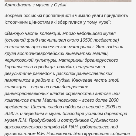
Артефакти з музею у Суджі
Зокрема російські пропагандисти чимало уваги приділяють
історичним цінностям які зберігалися у тому музеї:
«Важную часть коллекций этого небольшого музея
(основной фонд насчитывал около 10500 предметов)
составляли археологические материалы. Это изделия
круга восточноевропейских выемчатых эмалей,
черняховской культуры, материалы древнерусского
Горнальского городища, находки, полученные в
результате разведок и раскопок раннеславянских
памятников в районе г. Суджа. Ключевая часть этой
коллекции – серия из семи днепровских
раннесредневековых кладов «древностей антов» или
комплексов типа Мартыновского – всего более 2000
предметов. Шесть кладов найдены в период с 2009 по
2020 г. и переданы в музей благодаря усилиям директора
музея Л.М. Придубковой и сотрудников Суджанского
археологического отряда ИА РАН, работавшего под
руководством В.Е. Родинковой. Это крупнейшее собрание