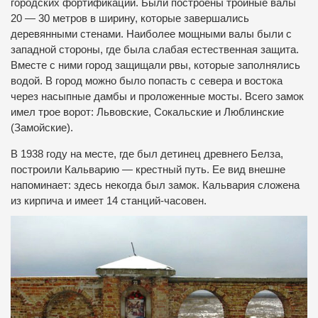
городских фортификаций. Были построены тройные валы
20 — 30 метров в ширину, которые завершались
деревянными стенами. Наиболее мощными валы были с
западной стороны, где была слабая естественная защита.
Вместе с ними город защищали рвы, которые заполнялись
водой. В город можно было попасть с севера и востока
через насыпные дамбы и проложенные мосты. Всего замок
имел трое ворот: Львовские, Сокальские и Люблинские
(Замойские).
В 1938 году на месте, где был детинец древнего Белза,
построили Кальварию — крестный путь. Ее вид внешне
напоминает: здесь некогда был замок. Кальвария сложена
из кирпича и имеет 14 станций-часовен.