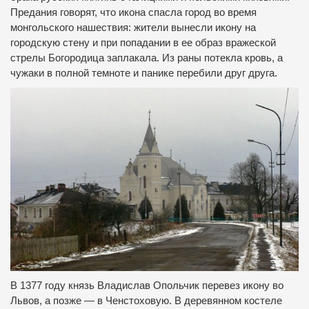
Предания говорят, что икона спасла город во время
монгольского нашествия: жители вынесли икону на
городскую стену и при попадании в ее образ вражеской
стрелы Богородица заплакала. Из раны потекла кровь, а
чужаки в полной темноте и панике перебили друг друга.
В 1377 году князь Владислав Опольчик перевез икону во
Львов, а позже — в Ченстоховую. В деревянном костеле