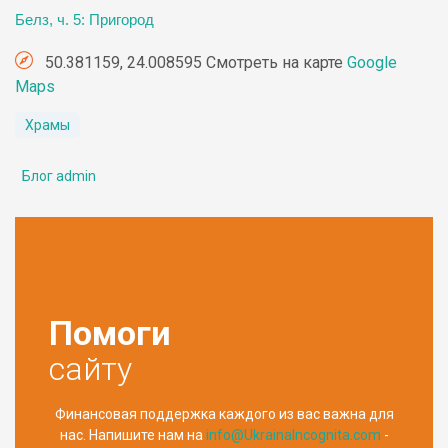
Белз, ч. 5: Пригород
50.381159, 24.008595 Смотреть на карте
Google
Maps
Храмы
Блог admin
Помоги
сайту
Финансовая поддержка каждого из вас важна для
нас. Напишите нам на
info@UkrainaIncognita.com
-