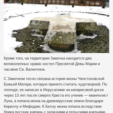
Кроме того, на территории Замочка находятся два
великолепных храма: костел Пресвятой Девы Марии и
часовня Св. Валентина.
С Замочком тесно связана история иконы Ченстоховской
Божьей Матери, которую принято считать чудотворной. По
легенде, ее написал в Иерусалиме на кипарисовой доске
через 13 лет после смерти Христа его ученик — евангелист
Лука, а попала икона на древнерусские земли благодаря
Кириллу и Мефодию. К Белзу икона попала вследствие
брака русских княгинь с галицкими и польскими князьями.