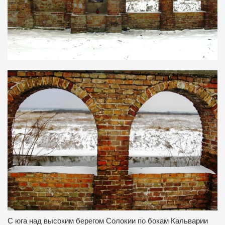
С юга над высоким берегом Солокии по бокам Кальварии