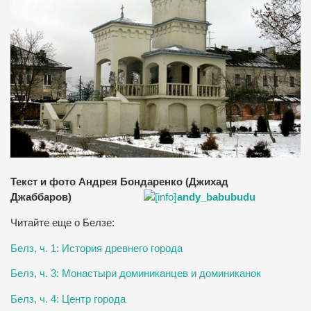
Текст и фото Андрея Бондаренко (Джихад
Джаббаров)
andy_babubudu
Читайте еще о Белзе:
Белз, ч. 1: История древнего города
Белз, ч. 3: Монастыри доминиканцев и доминиканок
Белз, ч. 4: Центр города