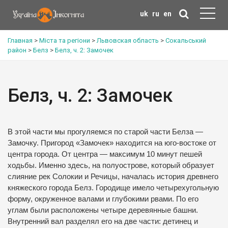
uk
ru
en
Главная
>
Міста та регіони
>
Львовская область
>
Сокальський
район
>
Белз
>
Белз, ч. 2: Замочек
Белз, ч. 2: Замочек
В этой части мы прогуляемся по старой части Белза —
Замочку. Пригород «Замочек» находится на юго-востоке от
центра города. От центра — максимум 10 минут пешей
ходьбы. Именно здесь, на полуострове, который образует
слияние рек Солокии и Речицы, началась история древнего
княжеского города Белз. Городище имело четырехугольную
форму, окруженное валами и глубокими рвами. По его
углам были расположены четыре деревянные башни.
Внутренний вал разделял его на две части: детинец и