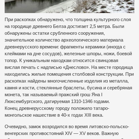
При раскопках обнаружено, что толщина культурного слоя
на городище древнего Белза достигает 2,5 метра. Были
обнаружены остатки срубленного сооружения,
значительное количество археологического материала
древнерусского времени: фрагменты керамики (иногда с
клеймами на дне сосудов), железные шпоры, ножи, боевой
топор. К уникальным находкам относится свинцовая
вислая печать с надписью «Днеслово». На месте городища
находились жилые помещения столбовой конструкции. При
раскопках найдены многочисленные изделия из металла,
камня и кости, стеклянные браслеты, бусина и серебряная
монета, так называемый пражский грош Яна I
Люксембургского, датируемая 1310-1346 годами.
Конец древнерусскому городу положило татаро-
монгольское нашествие в 40-х годах XIII века.
Очевидно, замок возродился во время литовско-польско-
венгерских противостояний XIV — XV веков. Важную