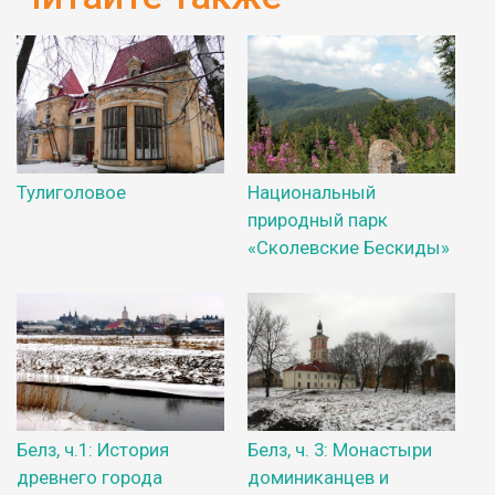
Тулиголовое
Национальный
природный парк
«Сколевские Бескиды»
Белз, ч.1: История
Белз, ч. 3: Монастыри
древнего города
доминиканцев и