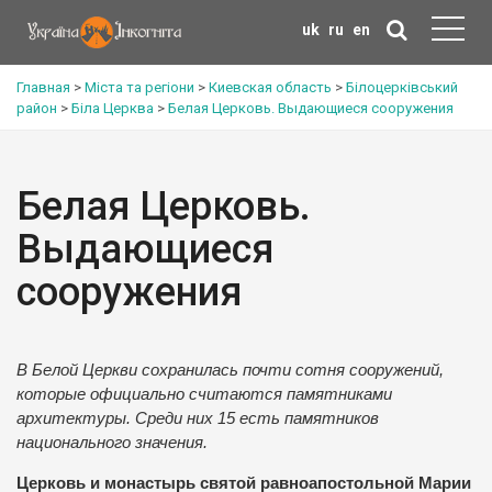
uk
ru
en
Главная
>
Міста та регіони
>
Киевская область
>
Білоцерківський
район
>
Біла Церква
>
Белая Церковь. Выдающиеся сооружения
Белая Церковь.
Выдающиеся
сооружения
В Белой Церкви сохранилась почти сотня сооружений,
которые официально считаются памятниками
архитектуры. Среди них 15 есть памятников
национального значения.
Церковь и монастырь святой равноапостольной Марии