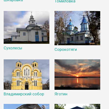
Томиловка
Сухолесы
Сорокотяги
Владимирский собор
Яготин