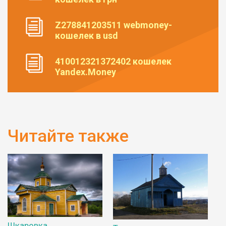
Z278841203511 webmoney-
кошелек в usd
410012321372402 кошелек
Yandex.Money
Читайте также
Шкаровка