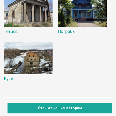
Тетиев
Погребы
Буки
Станьте нашим автором