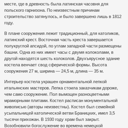
месте, где в древность была латинская часовня для
польского гарнизона. По неизвестным причинам
строительство затянулось, и было завершено лишь в 1812
году.
В плане сооружения лежит традиционный, для католиков,
латинский крест. Восточная часть креста завершается
полукруглой апсидой, по углам западной части размещены
башни. Одна из них имеет часы с двумя колоколами, в
другой находятся шесть колоколов. Двухъярусное здание
костела венчает свод сферической формы. Высота
сооружения 27 м, ширина — 24,5 м, длина — 35 м.
Интерьер костела украшен орнаментальной лепкой
итальянских мастеров. Лепка стоила заказчикам дороже,
чем само сооружение. Пол вымощен разноцветными
мраморными плитами. Костел расписан монументальной
живописью (авторы неизвестны). Костел был семейной
усыпальницей католической ветви Браницких, имел 3,5
тысячи прихожан. В 1930 году храм был закрыт.
Возобновили богослужение во времена немецкой