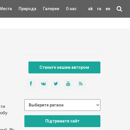
Места
Природа
Галереи
О нас
uk
ru
en
Станьте нашим автором
сти
робу
Підтримати сайт
емії. Як