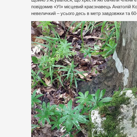
повідомив «УІ» місцевий краєзнавець Анатолій Ко
невеличкий – усього десь в метр завдовжки та 60-