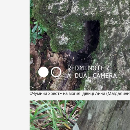
«Чумний хрест» на могилі дівиці Анни (Магдалини?