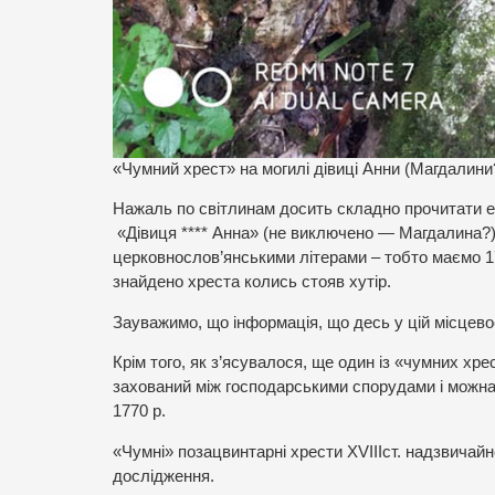
«Чумний хрест» на могилі дівиці Анни (Магдалини?
Нажаль по світлинам досить складно прочитати е
«Дівиця **** Анна» (не виключено — Магдалина?)
церковнослов’янськими літерами – тобто маємо 17
знайдено хреста колись стояв хутір.
Зауважимо, що інформація, що десь у цій місцевост
Крім того, як з’ясувалося, ще один із «чумних хре
захований між господарськими спорудами і можна 
1770 р.
«Чумні» позацвинтарні хрести XVIIIст. надзвичайн
дослідження.