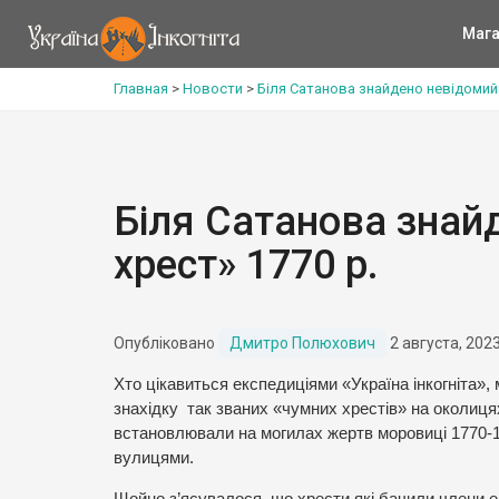
Мага
Главная
>
Новости
>
Біля Сатанова знайдено невідомий 
Біля Сатанова знай
хрест» 1770 р.
Опубліковано
Дмитро Полюхович
2 августа, 202
Хто цікавиться експедиціями «Україна інкогніта»
знахідку так званих «чумних хрестів» на околиця
встановлювали на могилах жертв моровиці 1770-17
вулицями.
Щойно з’ясувалося, що хрести які бачили члени екс