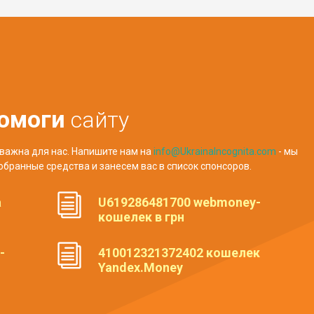
омоги
сайту
важна для нас. Напишите нам на
info@UkrainaIncognita.com
- мы
обранные средства и занесем вас в список спонсоров.
а
U619286481700 webmoney-
кошелек в грн
-
410012321372402 кошелек
Yandex.Money