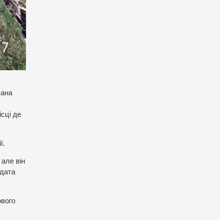
вана
сці де
ї.
 але він
 дата
ового