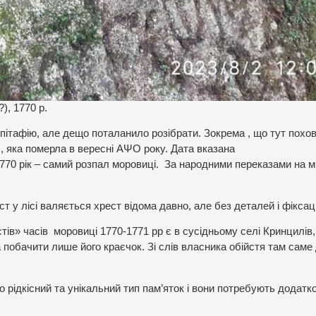
), 1770 р.
пітафію, але дещо поталанило розібрати. Зокрема , що тут похо
, яка померла в вересні АΨО року. Дата вказана
70 рік – самий розпал моровиці. За народними переказами на мі
 у лісі валяється хрест відома давно, але без деталей і фіксаці
стів» часів моровиці 1770-1771 рр є в сусідньому селі Кринцилів,
побачити лише його краєчок. Зі слів власника обійстя там саме
о рідкісний та унікальний тип пам’яток і вони потребують додатк