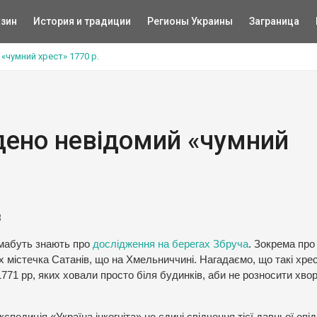
зин
История и традиции
Регионы Украины
Заграница
«чумний хрест» 1770 р.
дено невідомий «чумний
3
, мабуть знають про
дослідження на берегах Збруча
. Зокрема про
х містечка Сатанів, що на Хмельниччині. Нагадаємо, що такі хре
71 рр, яких ховали просто біля будинків, аби не розносити хво
педиція «Україна інкогніта» не єдині свідчення тієї давньої епід