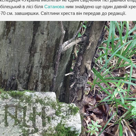
білецький в лісі біля
Сатанова
ним знайдено ще один давній хрес
70 см. завширшки. Світлини хреста він передав до редакції.