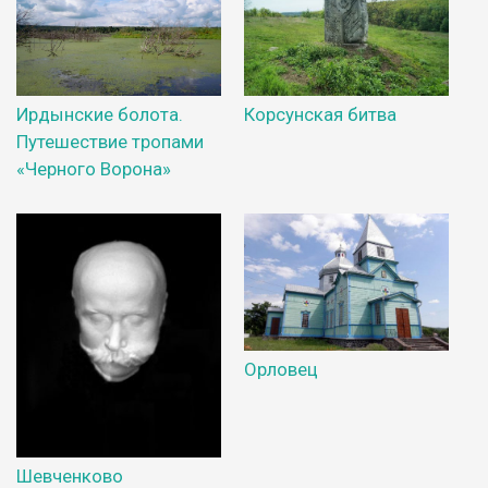
Ирдынские болота.
Корсунская битва
Путешествие тропами
«Черного Ворона»
Орловец
Шевченково