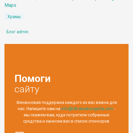
Maps
Храмы
Блог admin
Помоги
сайту
Финансовая поддержка каждого из вас важна для
нас. Напишите нам на
info@UkrainaIncognita.com
-
мы скажем вам, куда потратили собранные
средства и занесем вас в список спонсоров.