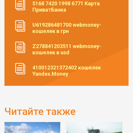
5168 7420 1998 6771 Карта
ПриватБанка
U619286481700 webmoney-
кошелек в грн
Z278841203511 webmoney-
кошелек в usd
410012321372402 кошелек
Yandex.Money
Читайте также