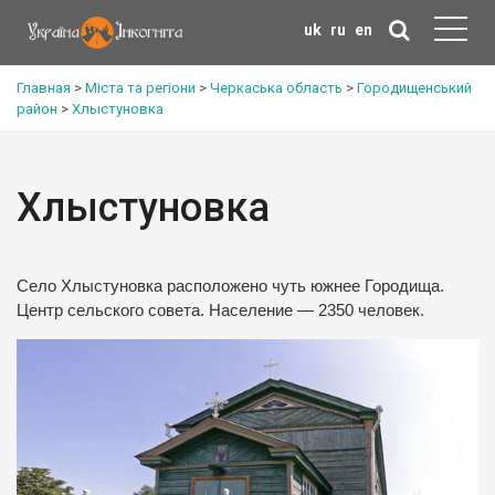
uk
ru
en
Главная
>
Міста та регіони
>
Черкаська область
>
Городищенський
район
>
Хлыстуновка
Хлыстуновка
Село Хлыстуновка расположено чуть южнее Городища.
Центр сельского совета. Население — 2350 человек.