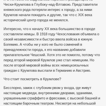
Чески-Крумлова в Глубоку-над-Влтавою. Представители
княжеского рода потеряли интерес к городу, а за ними
Крумлов начали покидать и другие, так что с XIX века
исторический центр города не менялся.
Интересно, что к началу ХХ века большинство в городе
составляли немцы. В 1918 году Чехословакия объявила о
своей независимости и быстро ввела войска в южную
Богемию. А чтобы ни у кого не было сомнений в
принадлежности города, к его названию добавили
прилагательное Чешский. Хотя это не помогло, потому что
перед второй мировой Крумлов уже стал немецким. Но
после второй мировой войны всех немецкоязычных
граждан с Крумлова выслали в Германию и Австрию.
Что стоит посмотреть в Крумлове?
Бесспорно, замок с глубоким рвом у входа, где живут
настоящие медведи, внутренними дворами, зданиями,
украшенными сграффито и фресками, с высокой башней и
настоящим барочным театром. Несмотря на небольшой