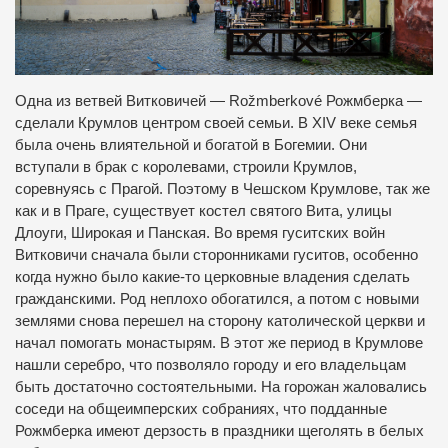
Одна из ветвей Витковичей — Rožmberkové Рожмберка —
сделали Крумлов центром своей семьи. В XIV веке семья
была очень влиятельной и богатой в Богемии. Они
вступали в брак с королевами, строили Крумлов,
соревнуясь с Прагой. Поэтому в Чешском Крумлове, так же
как и в Праге, существует костел святого Вита, улицы
Длоуги, Широкая и Панская. Во время гуситских войн
Витковичи сначала были сторонниками гуситов, особенно
когда нужно было какие-то церковные владения сделать
гражданскими. Род неплохо обогатился, а потом с новыми
землями снова перешел на сторону католической церкви и
начал помогать монастырям. В этот же период в Крумлове
нашли серебро, что позволяло городу и его владельцам
быть достаточно состоятельными. На горожан жаловались
соседи на общеимперских собраниях, что подданные
Рожмберка имеют дерзость в праздники щеголять в белых