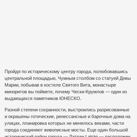
Пройдя по историческому центру города, полюбовавшись
центральной площадью, Чумным столбом со статуей Девы
Марии, побывав в костеле Святого Вита, монастыре
миноритов вы поймете, почему Чески-Крумлов — один из
выдающихся памятников ЮНЕСКО.
Разной степени сохранности, выстроились разрисованные
и окрашены готические, ренессансные и барочные дома на
улицах, планировка которых не менялось веками, части
города соединяют живописные мосты. Еще один большой
исторический район города — Латран Latrán — расположен