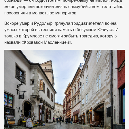
сознания — он ходил голым, по-прежнему не мылся. Когда
же он умер или покончил жизнь самоубийством, тело тайно
похоронили в монастыре миноритов.
Вскоре умер и Рудольф, грянула тридцатилетняя война,
ужасы которой вытеснили память о безумном Юлиусе. И
только в Крумлове не смогли забыть трагедию, которую
назвали «Кровавой Масленицей».