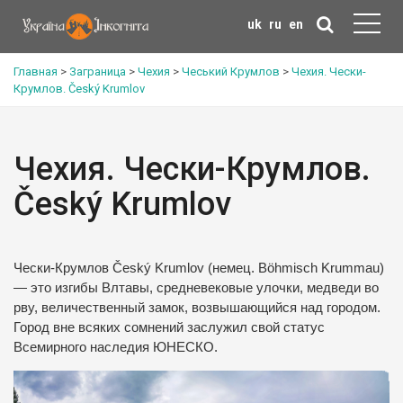
uk
ru
en
Главная
>
Заграница
>
Чехия
>
Чеський Крумлов
>
Чехия. Чески-
Крумлов. Český Krumlov
Чехия. Чески-Крумлов.
Český Krumlov
Чески-Крумлов Český Krumlov (немец. Böhmisch Krummau)
— это изгибы Влтавы, средневековые улочки, медведи во
рву, величественный замок, возвышающийся над городом.
Город вне всяких сомнений заслужил свой статус
Всемирного наследия ЮНЕСКО.