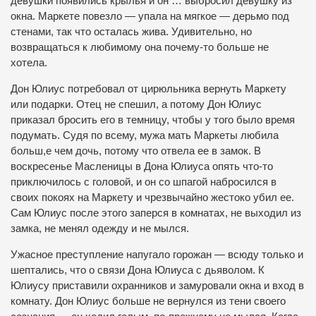
девушки появились крылья и он … выбросил девушку из
окна. Маркете повезло — упала на мягкое — дерьмо под
стенами, так что осталась жива. Удивительно, но
возвращаться к любимому она почему-то больше не
хотела.
Дон Юлиус потребовал от цирюльника вернуть Маркету
или подарки. Отец не спешил, а потому Дон Юлиус
приказал бросить его в темницу, чтобы у того было время
подумать. Судя по всему, мужа мать Маркеты любила
больш,е чем дочь, потому что отвела ее в замок. В
воскресенье Масленицы в Дона Юлиуса опять что-то
приключилось с головой, и он со шпагой набросился в
своих покоях на Маркету и чрезвычайно жестоко убил ее.
Сам Юлиус после этого заперся в комнатах, не выходил из
замка, не менял одежду и не мылся.
Ужасное преступление напугало горожан — всюду только и
шептались, что о связи Дона Юлиуса с дьяволом. К
Юлиусу приставили охранников и замуровали окна и вход в
комнату. Дон Юлиус больше не вернулся из тени своего