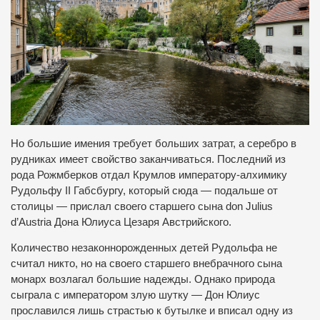
Но большие имения требует больших затрат, а серебро в
рудниках имеет свойство заканчиваться. Последний из
рода Рожмберков отдал Крумлов императору-алхимику
Рудольфу II Габсбургу, который сюда — подальше от
столицы — прислал своего старшего сына don Julius
d’Austria Дона Юлиуса Цезаря Австрийского.
Количество незаконнорожденных детей Рудольфа не
считал никто, но на своего старшего внебрачного сына
монарх возлагал большие надежды. Однако природа
сыграла с императором злую шутку — Дон Юлиус
прославился лишь страстью к бутылке и вписал одну из