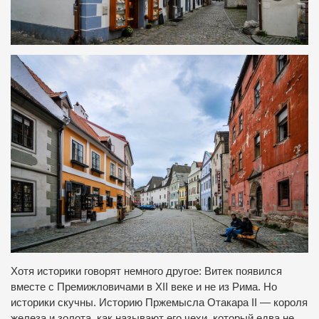
Хотя историки говорят немного другое: Витек появился
вместе с Премижловичами в XII веке и не из Рима. Но
историки скучны. Историю Пржемысла Отакара II — короля
железа и золота, как называют его чехи, который едва не