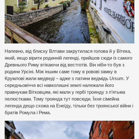
Напевно, від блиску Влтави закрутилася голова й у Вітека,
який, якщо вірити родинній легенді, прийшов сюди із самого
Древнього Риму втікаючи від вестготів. Він ніби-то був з
родини Урсіні. Між іншим саме тому в ровові замку в
Крумлові жили медведі – адже з латини ведмідь Ursum. У
середньовіччя всі навколишні землі належали його
правнукам Вітковцям, які мали у гербі троянду з п’ятьма
пелюстками. Тому троянда тут повсюди. Їхня сімейна
легенда дещо схожа на Енеїду, тільки без троянської війни і
братів Ромула і Рема.