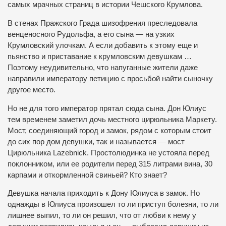
самых мрачных страниц в истории Чешского Крумлова.
В стенах Пражского Града шизофрения преследовала
венценосного Рудольфа, а его сына — на узких
Крумловский улочкам. А если добавить к этому еще и
пьянство и приставание к крумловским девушкам …
Поэтому неудивительно, что напуганные жители даже
направили императору петицию с просьбой найти сыночку
другое место.
Но не для того император прятал сюда сына. Дон Юлиус
тем временем заметил дочь местного цирюльника Маркету.
Мост, соединяющий город и замок, рядом с которым стоит
до сих пор дом девушки, так и называется — мост
Цирюльника Lazebnick. Простолюдинка не устояла перед
поклонником, или ее родители перед 315 литрами вина, 30
карпами и откормленной свиньей? Кто знает?
Девушка начала приходить к Дону Юлиуса в замок. Но
однажды в Юлиуса произошел то ли приступ болезни, то ли
лишнее выпил, то ли он решил, что от любви к нему у