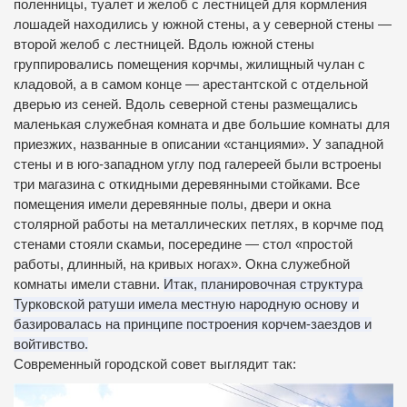
поленницы, туалет и желоб с лестницей для кормления
лошадей находились у южной стены, а у северной стены —
второй желоб с лестницей.
Вдоль южной стены
группировались помещения корчмы, жилищный чулан с
кладовой, а в самом конце — арестантской с отдельной
дверью из сеней.
Вдоль северной стены размещались
маленькая служебная комната и две большие комнаты для
приезжих, названные в описании «станциями».
У западной
стены и в юго-западном углу под галереей были встроены
три магазина с откидными деревянными стойками.
Все
помещения имели деревянные полы, двери и окна
столярной работы на металлических петлях, в корчме под
стенами стояли скамьи, посередине — стол «простой
работы, длинный, на кривых ногах».
Окна служебной
комнаты имели ставни.
Итак, планировочная структура
Турковской ратуши имела местную народную основу и
базировалась на принципе построения корчем-заездов и
войтивство.
Современный городской совет выглядит так: