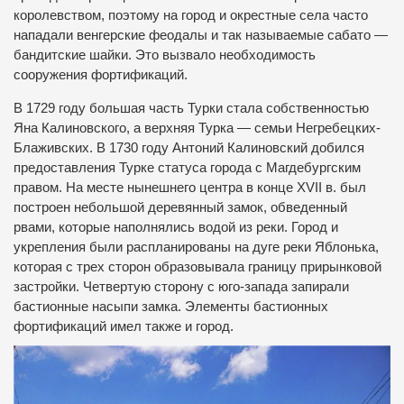
королевством, поэтому на город и окрестные села часто
нападали венгерские феодалы и так называемые сабато —
бандитские шайки.
Это вызвало необходимость
сооружения фортификаций.
В 1729 году большая часть Турки стала собственностью
Яна Калиновского, а верхняя Турка — семьи Негребецких-
Блаживских.
В 1730 году Антоний Калиновский добился
предоставления Турке статуса города с Магдебургским
правом.
На месте нынешнего центра в конце XVII в.
был
построен небольшой деревянный замок, обведенный
рвами, которые наполнялись водой из реки.
Город и
укрепления были распланированы на дуге реки Яблонька,
которая с трех сторон образовывала границу прирынковой
застройки.
Четвертую сторону с юго-запада запирали
бастионные насыпи замка.
Элементы бастионных
фортификаций имел также и город.