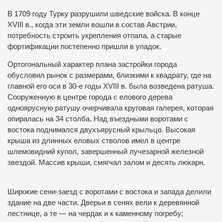
В 1709 году Турку разрушили шведские войска.
В конце
XVIII в., когда эти земли вошли в состав Австрии,
потребность строить укрепления отпала, а старые
фортификации постепенно пришли в упадок.
Ортогональный характер плана застройки города
обусловил рынок с размерами, близкими к квадрату, где на
главной его оси в 30-е годы XVIII в.
была возведена ратуша.
Сооруженную в центре города с елового дерева
одноярусную ратушу очерчивала круговая галерея, которая
опиралась на 34 столба.
Над въездными воротами с
востока поднимался двухъярусный крыльцо.
Высокая
крыша из длинных еловых стволов имел в центре
шлемовидний купол, завершенный лучезарной железной
звездой.
Массив крыши, смягчал залом и десять люкарн.
Широкие сени-заезд с воротами с востока и запада делили
здание на две части.
Дверьи в сенях вели к деревянной
лестнице, а те — на чердак и к каменному погребу;