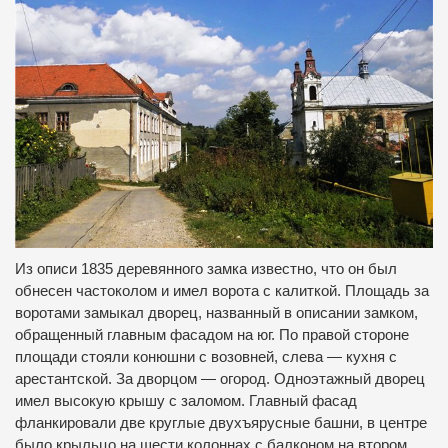
Из описи 1835 деревянного замка известно, что он был
обнесен частоколом и имел ворота с калиткой.
Площадь за
воротами замыкал дворец, названный в описании замком,
обращенный главным фасадом на юг.
По правой стороне
площади стояли конюшни с возовней, слева — кухня с
арестантской.
За дворцом — огород.
Одноэтажный дворец
имел высокую крышу с заломом.
Главный фасад
фланкировали две круглые двухъярусные башни, в центре
было крыльцо на шести колоннах с балконом на втором