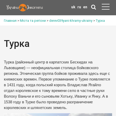
uk
ru
en
Главная
>
Міста та регіони
>
derev039yani-khramy-ukrainy
>
Турка
Турка
Турка (районный центр в карпатских Бескидах на
Львовщине) — неофициальная столица бойковского
региона.
Этническая группа бойков проживала здесь еще с
княжеских времен.
Первое упоминание о Турке появляется
в 1431 году, когда польский король Владислав Ягайло
отдал королевское к тому времени село в частные руки
Волоху Ваньчи и его сыновьям Хотьку, Иванку и Янку.
А в
1538 году в Турке было проведено разграничение
королевских и шляхетских земель.