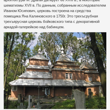
шематизмы XVII в.
По данным, собранным исследователем
Иваном Юсипович, церковь построена на средства
помещика Яна Калиновского в 1750г. Это трехъсрубная
трехъярусная церковь бойковского типа с декоративной
аркадой-галерейкою над бабинцем.