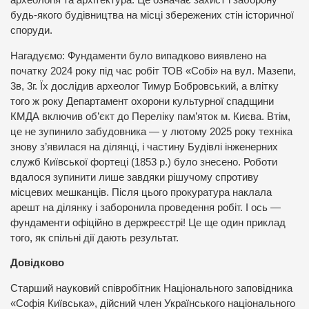
археологія та архітектура. Це означає захист і заборону
будь-якого будівництва на місці збережених стін історичної
споруди.
Нагадуємо: Фундаменти було випадково виявлено на
початку 2024 року під час робіт ТОВ «Собі» на вул. Мазепи,
3в, 3г. Їх дослідив археолог Тимур Бобровський, а влітку
того ж року Департамент охорони культурної спадщини
КМДА включив об’єкт до Переліку пам’яток м. Києва. Втім,
це не зупинило забудовника — у лютому 2025 року техніка
знову з’явилася на ділянці, і частину Будівлі інженерних
служб Київської фортеці (1853 р.) було знесено. Роботи
вдалося зупинити лише завдяки рішучому спротиву
місцевих мешканців. Після цього прокуратура наклала
арешт на ділянку і заборонила проведення робіт. І ось —
фундаменти офіційно в держреєстрі! Це ще один приклад
того, як спільні дії дають результат.
Довідково
Старший науковий співробітник Національного заповідника
«Софія Київська», дійсний член Українського національного