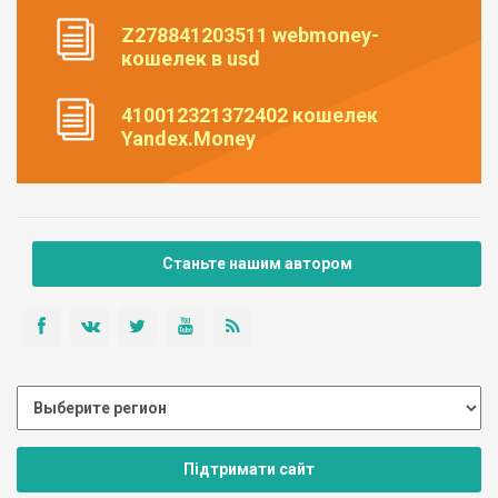
Z278841203511 webmoney-
кошелек в usd
410012321372402 кошелек
Yandex.Money
Станьте нашим автором
Підтримати сайт