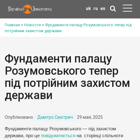
uk
ru
en
Главная
>
Новости
>
Фундаменти палацу Розумовського тепер під
потрійним захистом держави
Фундаменти палацу
Розумовського тепер
під потрійним захистом
держави
Опубліковано
Дмитро Смотрич
29 мая, 2025
Фундаменти палацу Розумовського — під захистом
держави, про це
повідомляється
на сторінці спільноти