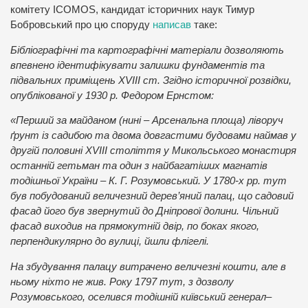
комітету ICOMOS, кандидат історичних наук Тимур
Бобровський про цю споруду
написав
таке:
Бібліографічні та картографічні матеріали дозволяють
впевнено ідентифікувати залишки фундаментів та
підвальних приміщень XVIII ст. Згідно історичної розвідки,
опублікованої у 1930 р. Федором Ернстом:
«Перший за майданом (нині ‒ Арсенальна площа) ліворуч
ґрунт із садибою та двома довгастими будовами наймав у
другій половині XVIII століття у Микольського монастиря
останній гетьман та один з найбагатіших магнатів
тодішньої України ‒ К. Г. Розумовський. У 1780-х рр. тут
був побудований величезний дерев’яний палац, що садовий
фасад його був звернутий до Дніпрової долини. Чільний
фасад виходив на прямокутній двір, по боках якого,
перпендикулярно до вулиці, йшли флігелі.
На збудування палацу витрачено величезні кошти, але в
ньому ніхто не жив. Року 1797 тут, з дозволу
Розумовського, оселився тодішній київський генерал‒