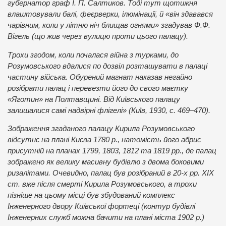
губернатор граф І. П. Салтиков. Тоді тут щотижня
влаштовували балі, феєрверки, ілюмінації, й «він здавався
чарівним, коли у літню ніч блищав огнями» згадував Ф.Ф.
Вігель (що жив через вулицю проти цього палацу).
Трохи згодом, коли почалася війна з турками, до
Розумовського вдалися по дозвіл розташувати в палаці
частину війська. Обурений магнат наказав негайно
розібрати палац і перевезти його до свого маєтку
«Яготин» на Полтавщині. Від Київського палацу
залишалися самі надвірні флігелі» (Київ, 1930, с. 469‒470).
Зображення згаданого палацу Кирила Розумовського
відсутнє на плані Києва 1780 р., натомість його абрис
присутній на планах 1799, 1803, 1812 та 1819 рр., де палац
зображено як велику масивну будівлю з двома боковими
ризалітами. Очевидно, палац був розібраний в 20-х рр. ХІХ
ст. вже після смерті Кирила Розумовського, а трохи
пізніше на цьому місці був збудований комплекс
Інженерного двору Київської фортеці (контур будівлі
Інженерних служб можна бачити на плані міста 1902 р.)