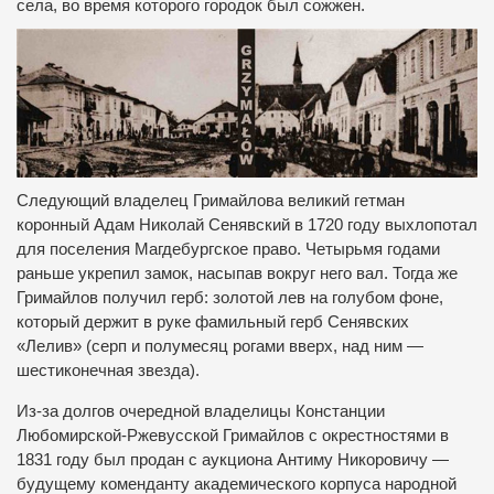
села, во время которого городок был сожжен.
Следующий владелец Гримайлова великий гетман
коронный Адам Николай Сенявский в 1720 году выхлопотал
для поселения Магдебургское право.
Четырьмя годами
раньше укрепил замок, насыпав вокруг него вал.
Тогда же
Гримайлов получил герб: золотой лев на голубом фоне,
который держит в руке фамильный герб Сенявских
«Лелив» (серп и полумесяц рогами вверх, над ним —
шестиконечная звезда).
Из-за долгов очередной владелицы Констанции
Любомирской-Ржевусской Гримайлов с окрестностями в
1831 году был продан с аукциона Антиму Никоровичу —
будущему коменданту академического корпуса народной