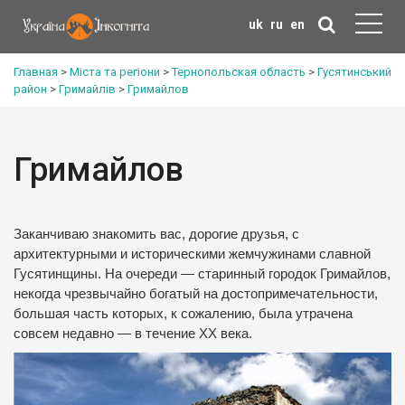
uk
ru
en
Главная
>
Міста та регіони
>
Тернопольская область
>
Гусятинський
район
>
Гримайлів
>
Гримайлов
Гримайлов
Заканчиваю знакомить вас, дорогие друзья, с
архитектурными и историческими жемчужинами славной
Гусятинщины.
На очереди — старинный городок Гримайлов,
некогда чрезвычайно богатый на достопримечательности,
большая часть которых, к сожалению, была утрачена
совсем недавно — в течение ХХ века.