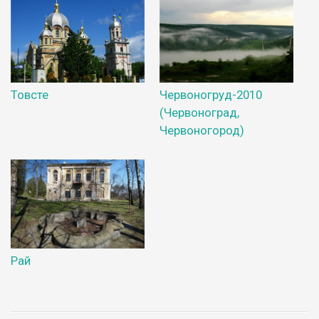
Товсте
Червоногруд-2010
(Червоноград,
Червоногород)
Рай