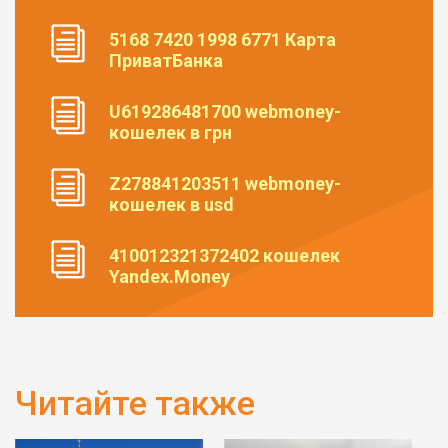
5168 7420 1998 6771 Карта
ПриватБанка
U619286481700 webmoney-
кошелек в грн
Z278841203511 webmoney-
кошелек в usd
410012321372402 кошелек
Yandex.Money
Читайте также