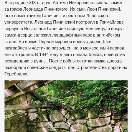
В середине XIX в.
дочь Антима Никоровича вышла замуж
за графа Леонарда Пининского.
Их сын, Леон Пининский,
был наместником Галичины и ректором Львовского
университета.
Леонард Пининский построил в Гримайлове
первую в Восточной Галичине паровую мельницу, а вокруг
замка-дворца заложил ландшафтный парк в английском
стиле.
Во время Первой мировой войны дворец был
разграблен и частично разрушен, но в межвоенный период
его отстроили.
В 1944 году в него попала бомба, превратив
резиденцию в руины.
После войны остатки замка-дворца
разобрали советские солдаты для строительства дороги на
Теребовлю.