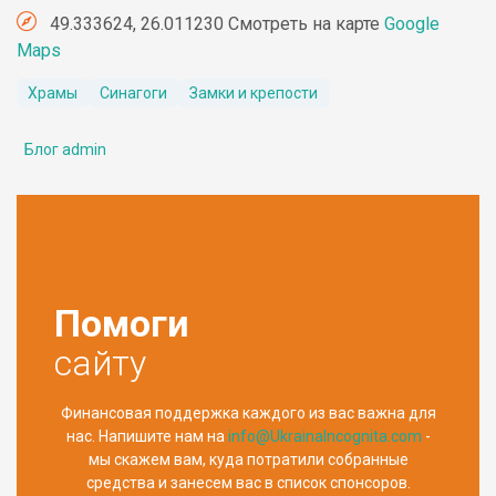
49.333624, 26.011230 Смотреть на карте
Google
Maps
Храмы
Синагоги
Замки и крепости
Блог admin
Помоги
сайту
Финансовая поддержка каждого из вас важна для
нас. Напишите нам на
info@UkrainaIncognita.com
-
мы скажем вам, куда потратили собранные
средства и занесем вас в список спонсоров.