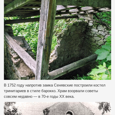
В 1752 году напротив замка Сенявские построили костел
тринитариев в стиле барокко.
Храм взорвали советы
совсем недавно — в 70-е годы ХХ века.