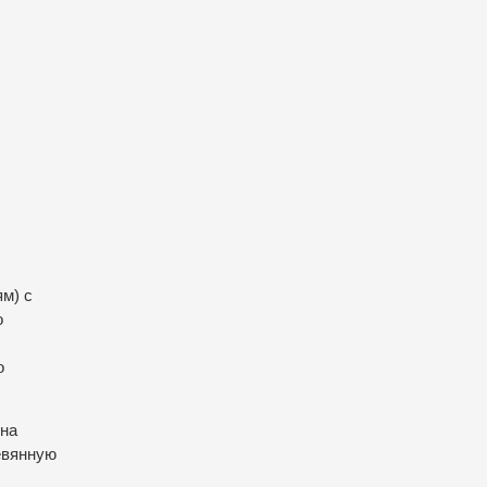
м) с
о
о
 на
ревянную