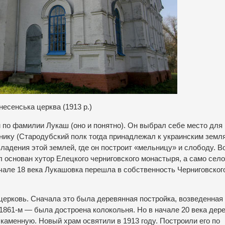
несенська церква (1913 р.)
 по фамилии Лукаш (оно и понятно). Он выбрал себе место для
нику (Стародубский полк тогда принадлежал к украинским земля
ладения этой землей, где он построит «мельницу» и слободу. В
 основан хутор Елецкого черниговского монастыря, а само село
ачале 18 века Лукашовка перешла в собственность Черниговског
церковь. Сначала это была деревянная постройка, возведенная
в 1861-м — была достроена колокольня. Но в начале 20 века де
 каменную. Новый храм освятили в 1913 году. Построили его по