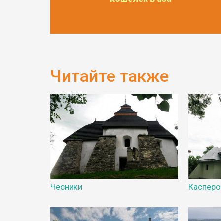
Читайте также
Чесники
Каспер