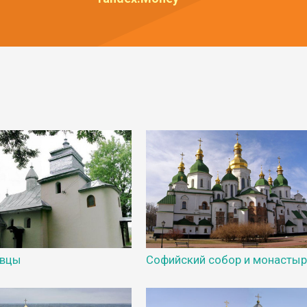
овцы
Софийский собор и монасты