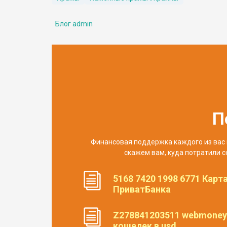
Блог admin
П
Финансовая поддержка каждого из вас 
скажем вам, куда потратили с
5168 7420 1998 6771 Карт
ПриватБанка
Z278841203511 webmoney
кошелек в usd