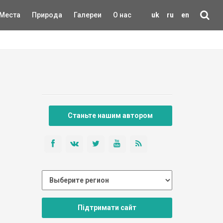
Места
Природа
Галереи
О нас
uk
ru
en
Станьте нашим автором
Підтримати сайт