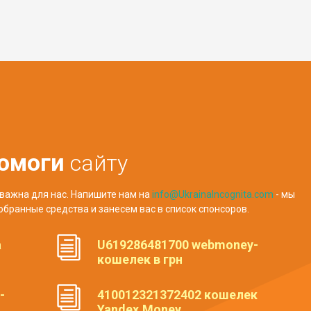
омоги
сайту
важна для нас. Напишите нам на
info@UkrainaIncognita.com
- мы
обранные средства и занесем вас в список спонсоров.
а
U619286481700 webmoney-
кошелек в грн
-
410012321372402 кошелек
Yandex.Money