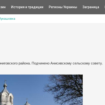
зин
История и традиции
Регионы Украины
Заграница
Лукашовка
ниговского района. Подчинено Анисивскому сельскому совету.