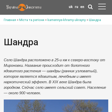
uk
ru
en
Главная
>
Міста та регіони
>
kamennye-khramy-ukrayny
>
Шандра
Шандра
Село Шандра расположено в 25-и км к северо-востоку от
Мироновки. Название происходит от болотного
ядовитого растения — шандры (ранник узловатый),
которое является ядовитым, лечебным и имеет
наркотический эффект. В XIX веке Шандра была
городком. Сейчас село имеет сельский совет. Население
— около 900 человек.