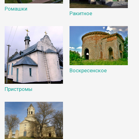
Ромашки
Ракитное
Воскресенское
Пристромы