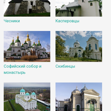
Чесники
Касперовцы
Софийский собор и
Скибинцы
монастырь