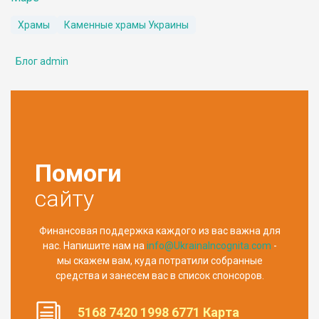
Храмы
Каменные храмы Украины
Блог admin
Помоги
сайту
Финансовая поддержка каждого из вас важна для
нас. Напишите нам на
info@UkrainaIncognita.com
-
мы скажем вам, куда потратили собранные
средства и занесем вас в список спонсоров.
5168 7420 1998 6771 Карта