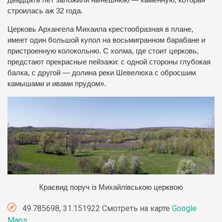
двадцать лет заложили нынешнюю — каменную, которая
строилась аж 32 года.
Церковь Архангела Михаила крестообразная в плане,
имеет один большой купол на восьмигранном барабане и
пристроенную колокольню. С холма, где стоит церковь,
предстают прекрасные пейзажи: с одной стороны глубокая
балка, с другой — долина реки Шевелюха с обросшим
камышами и ивами прудом».
Краєвид поруч із Михайлівською церквою
49.785698, 31.151922 Смотреть на карте
Google
Maps