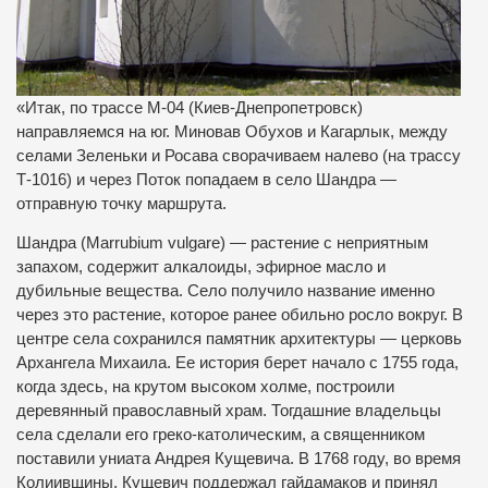
«Итак, по трассе М-04 (Киев-Днепропетровск)
направляемся на юг. Миновав Обухов и Кагарлык, между
селами Зеленьки и Росава сворачиваем налево (на трассу
Т-1016) и через Поток попадаем в село Шандра —
отправную точку маршрута.
Шандра (Marrubium vulgare) — растение с неприятным
запахом, содержит алкалоиды, эфирное масло и
дубильные вещества. Село получило название именно
через это растение, которое ранее обильно росло вокруг. В
центре села сохранился памятник архитектуры — церковь
Архангела Михаила. Ее история берет начало с 1755 года,
когда здесь, на крутом высоком холме, построили
деревянный православный храм. Тогдашние владельцы
села сделали его греко-католическим, а священником
поставили униата Андрея Кущевича. В 1768 году, во время
Колиивщины, Кущевич поддержал гайдамаков и принял