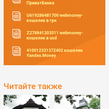
ПриватБанка
U619286481700 webmoney-
кошелек в грн
Z278841203511 webmoney-
кошелек в usd
410012321372402 кошелек
Yandex.Money
Читайте также