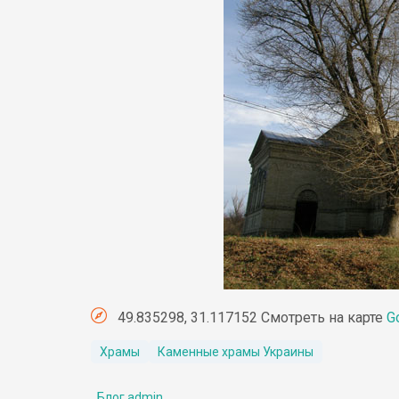
49.835298, 31.117152 Смотреть на карте
G
Храмы
Каменные храмы Украины
Блог admin