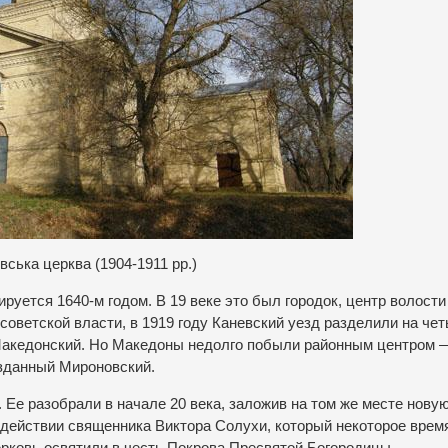
вська церква (1904-1911 рр.)
уется 1640-м годом. В 19 веке это был городок, центр волости
советской власти, в 1919 году Каневский уезд разделили на че
 Македонский. Но Македоны недолго побыли районным центром 
озданный Мироновский.
 Ее разобрали в начале 20 века, заложив на том же месте нову
одействии священника Виктора Солухи, который некоторое врем
ерковь освятили в честь Покрова Пресвятой Богородицы.