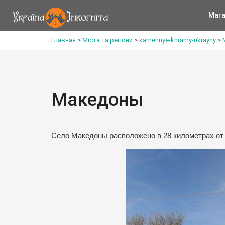
Мага
Главная
>
Міста та регіони
>
kamennye-khramy-ukrayny
>
Македоны
Село Македоны расположено в 28 километрах от 