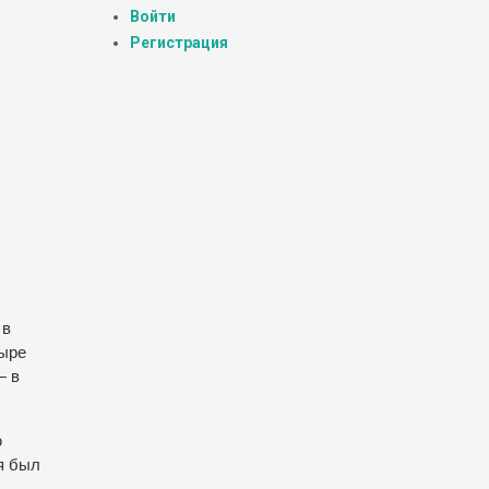
Войти
Регистрация
 в
тыре
— в
ю
я был