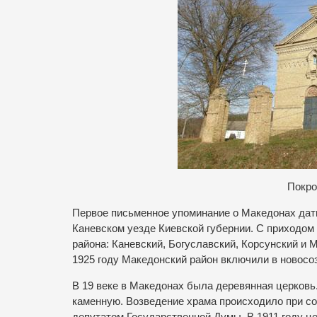
П
окро
Первое письменное упоминание о Македонах датир
Каневском уезде Киевской губернии. С приходом 
района: Каневский, Богуславский, Корсунский и
1925 году Македонский район включили в новос
В 19 веке в Македонах была деревянная церковь.
каменную. Возведение храма происходило при с
депутатом Государственной Думы. В 1911 году ц