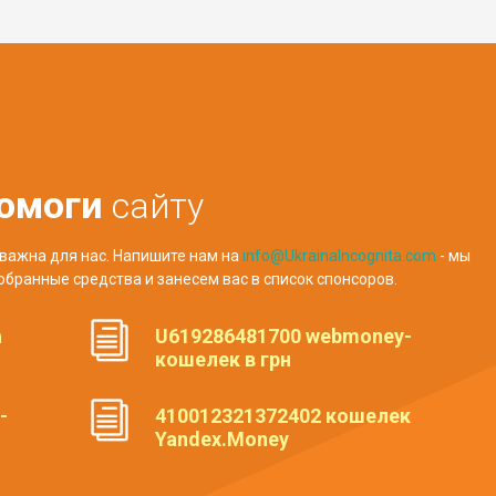
омоги
сайту
важна для нас. Напишите нам на
info@UkrainaIncognita.com
- мы
обранные средства и занесем вас в список спонсоров.
а
U619286481700 webmoney-
кошелек в грн
-
410012321372402 кошелек
Yandex.Money