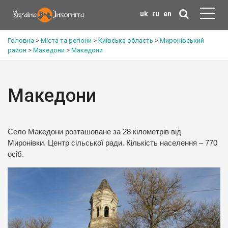
uk
ru
en
Головна
>
Міста та регіони
>
Київська область
>
Миронівський
район
>
Македони
>
Македони
Македони
Село Македони розташоване за 28 кілометрів від
Миронівки. Центр сільської ради. Кількість населення – 770
осіб.