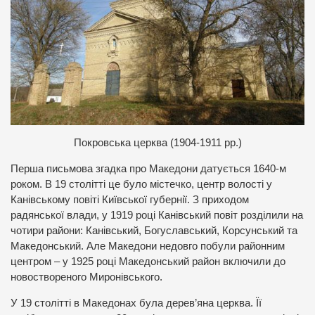
П
окровська церква (1904-1911 рр.)
Перша письмова згадка про Македони датується 1640-м
роком. В 19 столітті це було містечко, центр волості у
Канівському повіті Київської губернії. З приходом
радянської влади, у 1919 році Канівський повіт розділили на
чотири райони: Канівський, Богуславський, Корсунський та
Македонський. Але Македони недовго побули районним
центром – у 1925 році Македонський район включили до
новоствореного Миронівського.
У 19 столітті в Македонах була дерев’яна церква. Її