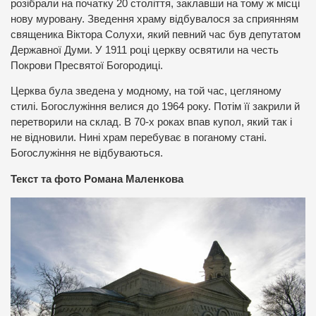
розібрали на початку 20 століття, заклавши на тому ж місці
нову муровану. Зведення храму відбувалося за сприянням
священика Віктора Солухи, який певний час був депутатом
Державної Думи. У 1911 році церкву освятили на честь
Покрови Пресвятої Богородиці.
Церква була зведена у модному, на той час, цегляному
стилі. Богослужіння велися до 1964 року. Потім її закрили й
перетворили на склад. В 70-х роках впав купол, який так і
не відновили. Нині храм перебуває в поганому стані.
Богослужіння не відбуваються.
Текст та фото Романа Маленкова