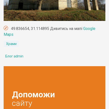
49.836654, 31.114895 Дивитись на мапі
Google
Maps
Храми
Блог admin
Допоможи
сайту