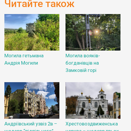
Читайте також
Могила гетьмана
Могила вояків-
Андрія Могили
богданівців на
Замковій горі
Андріївський узвіз 2в –
Хрестовоздвиженська