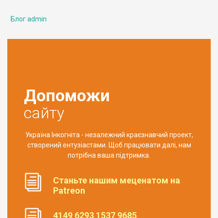
Блог admin
Допоможи
сайту
Україна Інкогніта - незалежний краєзнавчий проект,
створений ентузіастами. Щоб працювати далі, нам
потрібна ваша підтримка.
Станьте нашим меценатом на
Patreon
4149 6293 1537 9685