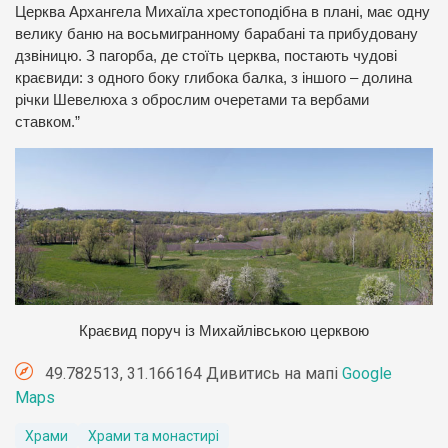
Церква Архангела Михаїла хрестоподібна в плані, має одну
велику баню на восьмигранному барабані та прибудовану
дзвіницю. З пагорба, де стоїть церква, постають чудові
краєвиди: з одного боку глибока балка, з іншого – долина
річки Шевелюха з оброслим очеретами та вербами
ставком.”
Краєвид поруч із Михайлівською церквою
49.782513, 31.166164 Дивитись на мапі
Google
Maps
Храми
Храми та монастирі