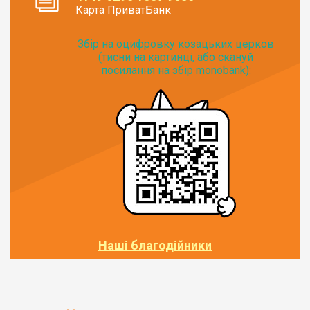
Карта ПриватБанк
Збір на оцифровку козацьких церков
(тисни на картинці, або скануй
посилання на збір monobank):
Наші благодійники