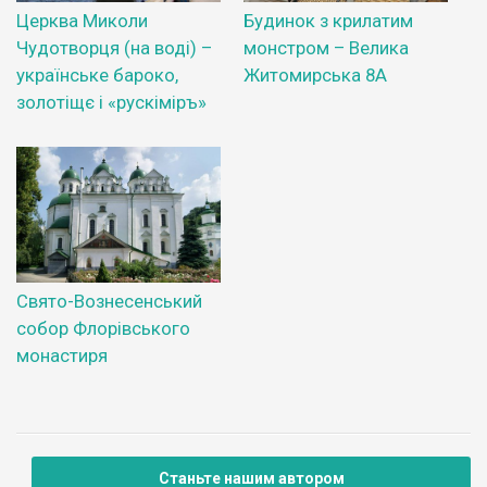
Церква Миколи
Будинок з крилатим
Чудотворця (на воді) –
монстром – Велика
українське бароко,
Житомирська 8А
золотіщє і «рускіміръ»
Свято-Вознесенський
собор Флорівського
монастиря
Станьте нашим автором