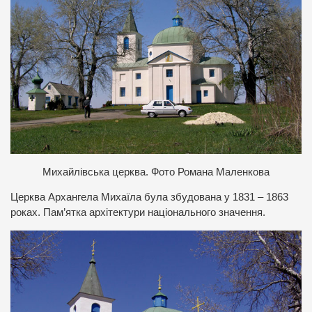
Михайлівська церква. Фото Романа Маленкова
Церква Архангела Михаїла була збудована у 1831 – 1863
роках. Пам’ятка архітектури національного значення.