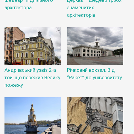
шедевр “підпільного”
церква – шедевр трьох
архітектора
знаменитих
архітекторів
Андріївський узвіз 2-а –
Річковий вокзал. Від
той, що пережив Велику
“Ракет” до університету
пожежу