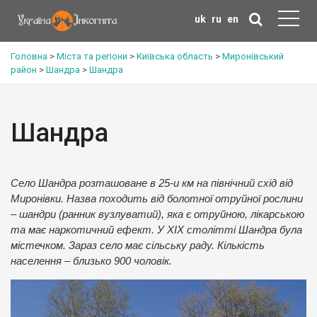
uk
ru
en
Головна
>
Міста та регіони
>
Київська область
>
Миронівський
район
>
Шандра
>
Шандра
Шандра
Село Шандра розташоване в 25-и км на північний схід від
Миронівки. Назва походить від болотної отруйної рослини
– шандри (ранник вузлуватий), яка є отруйною, лікарською
та має наркотичний ефект. У ХІХ столітті Шандра була
містечком. Зараз село має сільську раду. Кількість
населення – близько 900 чоловік.