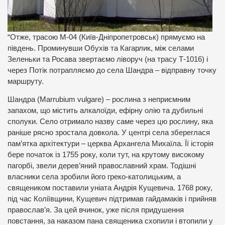
“Отже, трасою М-04 (Київ-Дніпропетровськ) прямуємо на
південь. Проминувши Обухів та Кагарлик, між селами
Зеленьки та Росава звертаємо ліворуч (на трасу Т-1016) і
через Потік потрапляємо до села Шандра – відправну точку
маршруту.
Шандра (Marrubium vulgare) – рослина з неприємним
запахом, що містить алкалоїди, ефірну олію та дубильні
сполуки. Село отримало назву саме через цю рослину, яка
раніше рясно зростала довкола. У центрі села збереглася
пам’ятка архітектури – церква Архангела Михаїла. Її історія
бере початок із 1755 року, коли тут, на крутому високому
пагорбі, звели дерев’яний православний храм. Тодішні
власники села зробили його греко-католицьким, а
священиком поставили уніата Андрія Кущевича. 1768 року,
під час Коліївщини, Кущевич підтримав гайдамаків і прийняв
православ’я. За цей вчинок, уже після придушення
повстання, за наказом пана священика схопили і втопили у