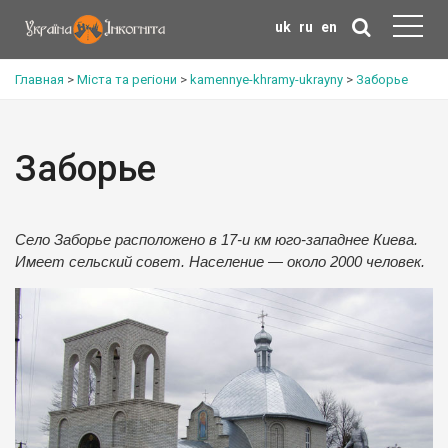
uk
ru
en
Главная
>
Міста та регіони
>
kamennye-khramy-ukrayny
>
Заборье
Заборье
Село Заборье расположено в 17-и км юго-западнее Киева.
Имеет сельский совет. Население — около 2000 человек.