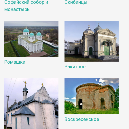
Софийский собор и
Скибинцы
монастырь
Ромашки
Ракитное
Воскресенское