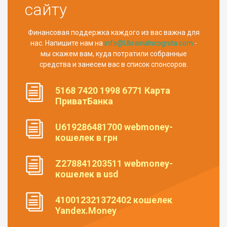
сайту
Финансовая поддержка каждого из вас важна для
нас. Напишите нам на
info@UkrainaIncognita.com
-
мы скажем вам, куда потратили собранные
средства и занесем вас в список спонсоров.
5168 7420 1998 6771 Карта
ПриватБанка
U619286481700 webmoney-
кошелек в грн
Z278841203511 webmoney-
кошелек в usd
410012321372402 кошелек
Yandex.Money