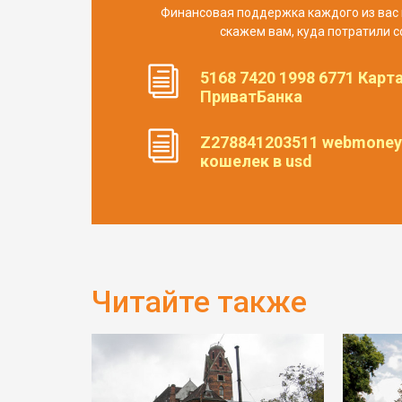
Финансовая поддержка каждого из вас 
скажем вам, куда потратили с
5168 7420 1998 6771 Карт
ПриватБанка
Z278841203511 webmoney
кошелек в usd
Читайте также