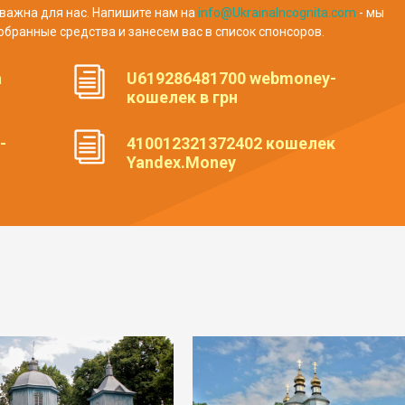
важна для нас. Напишите нам на
info@UkrainaIncognita.com
- мы
обранные средства и занесем вас в список спонсоров.
а
U619286481700 webmoney-
кошелек в грн
-
410012321372402 кошелек
Yandex.Money