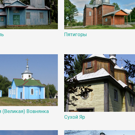
ль
Пятигоры
 (Великая) Вовнянка
Сухой Яр