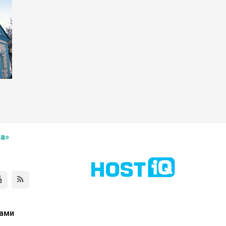
а»
нами