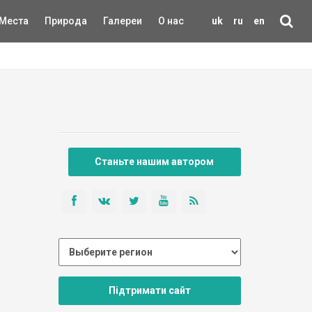
Места
Природа
Галереи
О нас
uk
ru
en
Станьте нашим автором
Підтримати сайт