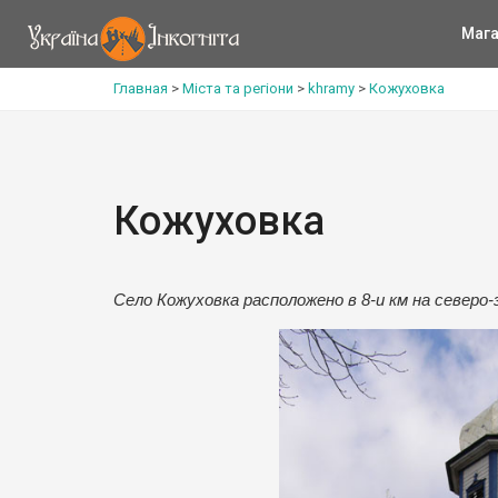
Мага
Главная
>
Міста та регіони
>
khramy
>
Кожуховка
Кожуховка
Село Кожуховка расположено в 8-и км на северо