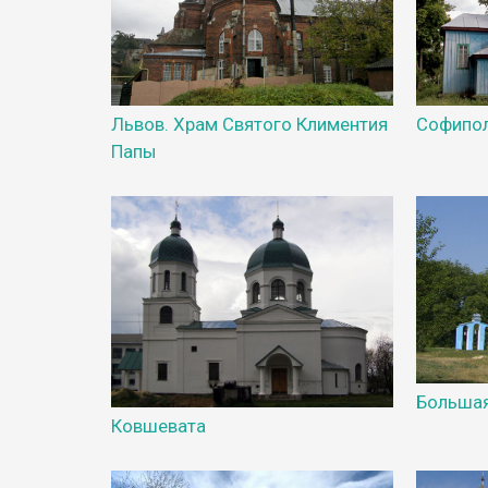
Львов. Храм Святого Климентия
Софипо
Папы
Большая
Ковшевата