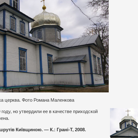
ка церква. Фото Романа Маленкова
году, но утвердили ее в качестве приходской
чена.
утів Київщиною. — К.: Грані-Т, 2008.