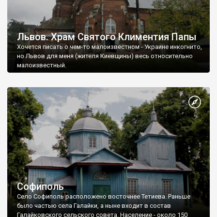
Львов. Храм Святого Климентия Папы
Хочется писать о чем-то малоизвестном - Украине инкогнито,
но Львов для меня (жителя Киевщины) весь относительно
малоизвестный.
Софиполь
Село Софиполь расположено восточнее Тетиева. Раньше
было частью села Галайки, а ныне входит в состав
Галайковского сельского совета. Население - около 150