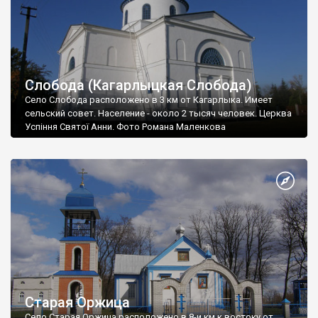
Слобода (Кагарлыцкая Слобода)
Село Слобода расположено в 3 км от Кагарлыка. Имеет
сельский совет. Население - около 2 тысяч человек. Церква
Успіння Святої Анни. Фото Романа Маленкова
Старая Оржица
Село Старая Оржица расположено в 8-и км к востоку от