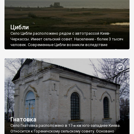
Цибли
Село Цибли расположено рядом с автотрассой Киев-
Черкассы. Имеет сельский совет. Население - более 3 тысяч
человек. Современные Цибли возникли вследствие
переселения старого села, которое располагалось в пойме
Днепра. Вследствие создания Каневского водохранилища
старые Цибли были затоплены.
Гнатовка
Село Гнатовка расположено в 17-и км юго-западнее Киева.
Относится к Гореничскому сельскому совету. Основано