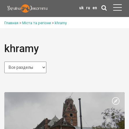
uk
ru
en
Главная
>
Міста та регіони
>
khramy
khramy