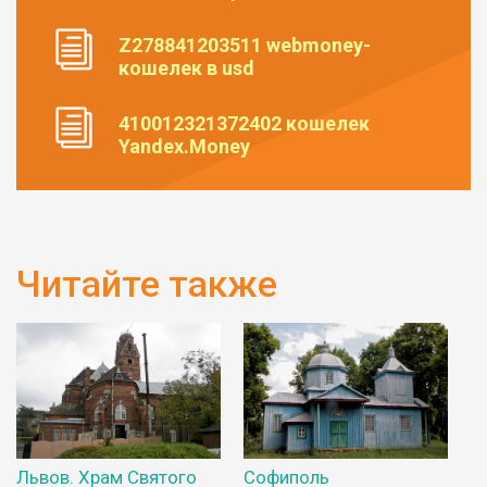
Z278841203511 webmoney-
кошелек в usd
410012321372402 кошелек
Yandex.Money
Читайте также
Львов. Храм Святого
Софиполь