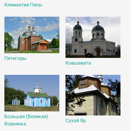
Климентия Папы
Пятигоры
Ковшевата
Большая (Великая)
Сухой Яр
Вовнянка