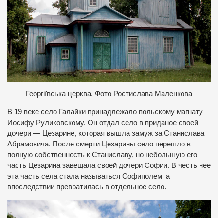
Георгіївська церква. Фото Ростислава Маленкова
В 19 веке село Галайки принадлежало польскому магнату
Иосифу Руликовскому. Он отдал село в приданое своей
дочери — Цезарине, которая вышла замуж за Станислава
Абрамовича. После смерти Цезарины село перешло в
полную собственность к Станиславу, но небольшую его
часть Цезарина завещала своей дочери Софии. В честь нее
эта часть села стала называться Софиполем, а
впоследствии превратилась в отдельное село.