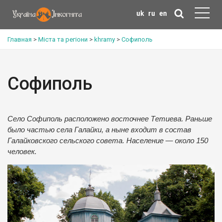
uk
ru
en
Главная
>
Міста та регіони
>
khramy
>
Софиполь
Софиполь
Село Софиполь расположено восточнее Тетиева. Раньше
было частью села Галайки, а ныне входит в состав
Галайковского сельского совета. Население — около 150
человек.