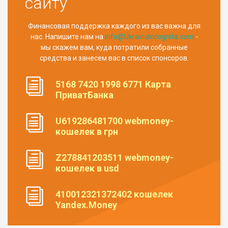
сайту
Финансовая поддержка каждого из вас важна для
нас. Напишите нам на
info@UkrainaIncognita.com
-
мы скажем вам, куда потратили собранные
средства и занесем вас в список спонсоров.
5168 7420 1998 6771 Карта
ПриватБанка
U619286481700 webmoney-
кошелек в грн
Z278841203511 webmoney-
кошелек в usd
410012321372402 кошелек
Yandex.Money