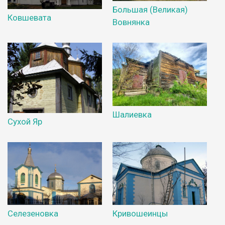
Большая (Великая)
Ковшевата
Вовнянка
Шалиевка
Сухой Яр
Селезеновка
Кривошеинцы